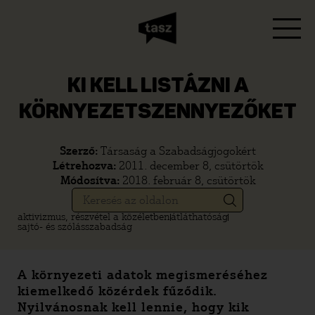
KI KELL LISTÁZNI A
KÖRNYEZETSZENNYEZŐKET
Szerző:
Társaság a Szabadságjogokért
Létrehozva:
2011. december 8, csütörtök
Módosítva:
2018. február 8, csütörtök
aktivizmus, részvétel a közéletben
átláthatóság
sajtó- és szólásszabadság
A környezeti adatok megismeréséhez
kiemelkedő közérdek fűződik.
Nyilvánosnak kell lennie, hogy kik