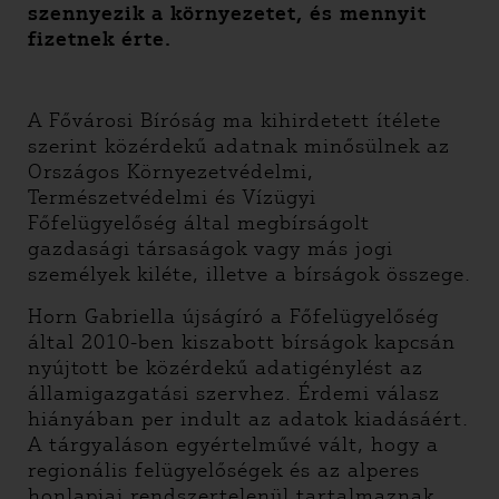
szennyezik a környezetet, és mennyit
fizetnek érte.
A Fővárosi Bíróság ma kihirdetett ítélete
szerint közérdekű adatnak minősülnek az
Országos Környezetvédelmi,
Természetvédelmi és Vízügyi
Főfelügyelőség által megbírságolt
gazdasági társaságok vagy más jogi
személyek kiléte, illetve a bírságok összege.
Horn Gabriella újságíró a Főfelügyelőség
által 2010-ben kiszabott bírságok kapcsán
nyújtott be közérdekű adatigénylést az
államigazgatási szervhez. Érdemi válasz
hiányában per indult az adatok kiadásáért.
A tárgyaláson egyértelművé vált, hogy a
regionális felügyelőségek és az alperes
honlapjai rendszertelenül tartalmaznak