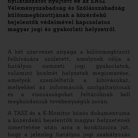
nyilatkozatot nyújtott be az ENSZ
Véleményszabadság és Szólásszabadság
különmegbízottjának a közérdekű
bejelentők védelmével kapcsolatos
magyar jogi és gyakorlati helyzetről.
A két szervezet anyaga a különmegbízott
felhívására született, amelynek célja a
hatályos nemzeti jogi gyakorlatok,
valamint konkrét helyzetek megismerése,
amelyek szemléltetik a kihívásokat,
melyekkel az információk szolgáltatóinak
és a visszásságokat feltáróknak kell
megküzdeniük tevékenységük során.
A TASZ és a K-Monitor közös dokumentuma
a közérdekű bejelentők magyar helyzetének
ismertetése után arra a konklúzióra jut,
hogy a jelenleg hatályos jogi szabályozás