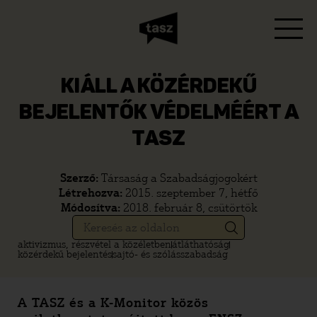
KIÁLL A KÖZÉRDEKŰ
BEJELENTŐK VÉDELMÉÉRT A
TASZ
Szerző:
Társaság a Szabadságjogokért
Létrehozva:
2015. szeptember 7, hétfő
Módosítva:
2018. február 8, csütörtök
aktivizmus, részvétel a közéletben
átláthatóság
közérdekű bejelentés
sajtó- és szólásszabadság
A TASZ és a K-Monitor közös