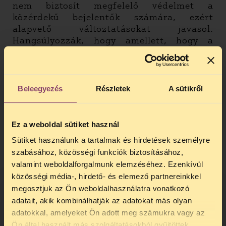
nem biztosít megfelelő védelmet a
közérdekű bejelentők számára, ezért
alapvető változtatásokat javasol.
Hangsúlyozzák, hogy amellett, hogy a
szervezetek szerint a névtelen
bejelentéseket nem ösztönzi kellőképpen, a
szabályozás nem teremti meg a kellő
garanciáit a bejelentések elfogulatlan,
Beleegyezés
Részletek
A sütikről
professzionális és becsületes
kivizsgálásának. A közérdekű bejelentők
védelmének hiányára is kitér az elemzés:
Ez a weboldal sütiket használ
hiányolja azoknak a bejelentőknek a
Sütiket használunk a tartalmak és hirdetések személyre
védelmét, akik információikat közvetlenül
szabásához, közösségi funkciók biztosításához,
a nyilvánosság elé szeretnék tárni,
valamint weboldalforgalmunk elemzéséhez. Ezenkívül
valamint a bejelentők hozzátartozóinak
közösségi média-, hirdető- és elemező partnereinkkel
védelme sem megoldott. Komoly
megosztjuk az Ön weboldalhasználatra vonatkozó
hiányosság továbbá, hogy nincs
adatait, akik kombinálhatják az adatokat más olyan
megfelelően szabályozott jogorvoslati
adatokkal, amelyeket Ön adott meg számukra vagy az
rendszer sem a közérdekű bejelentők
TELEFONOS JOGSEGÉLY
Ön által használt más szolgáltatásokból gyűjtöttek.