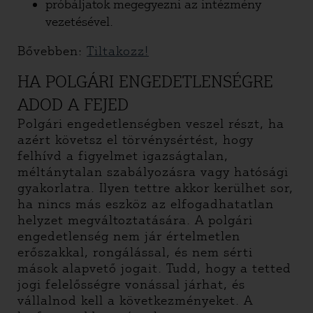
próbáljatok megegyezni az intézmény
vezetésével.
Bővebben:
Tiltakozz!
HA POLGÁRI ENGEDETLENSÉGRE
ADOD A FEJED
Polgári engedetlenségben veszel részt, ha
azért követsz el törvénysértést, hogy
felhívd a figyelmet igazságtalan,
méltánytalan szabályozásra vagy hatósági
gyakorlatra. Ilyen tettre akkor kerülhet sor,
ha nincs más eszköz az elfogadhatatlan
helyzet megváltoztatására. A polgári
engedetlenség nem jár értelmetlen
erőszakkal, rongálással, és nem sérti
mások alapvető jogait. Tudd, hogy a tetted
jogi felelősségre vonással járhat, és
vállalnod kell a következményeket. A