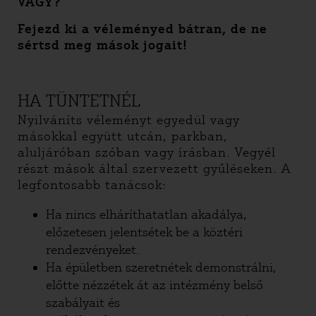
VAGY?
Fejezd ki a véleményed bátran, de ne
sértsd meg mások jogait!
HA TÜNTETNÉL
Nyilváníts véleményt egyedül vagy
másokkal együtt utcán, parkban,
aluljáróban szóban vagy írásban. Vegyél
részt mások által szervezett gyűléseken. A
legfontosabb tanácsok:
Ha nincs elháríthatatlan akadálya,
előzetesen jelentsétek be a köztéri
rendezvényeket.
Ha épületben szeretnétek demonstrálni,
előtte nézzétek át az intézmény belső
szabályait és