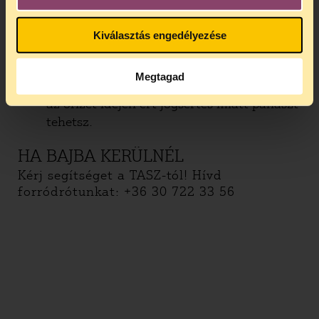
várható időtartamáról, ügyvédet hívhatsz
vagy kérheted védőügyvéd kirendelését, a
Kiválasztás engedélyezése
18. év alattiaknak joguk van kapcsolatba
lépni szüleikkel.
Megtagad
Az igazoltatáskor, az előállítás során, vagy
az őrizet idején ért jogsértés miatt panaszt
tehetsz.
HA BAJBA KERÜLNÉL
Kérj segítséget a TASZ-tól! Hívd
forródrótunkat: +36 30 722 33 56