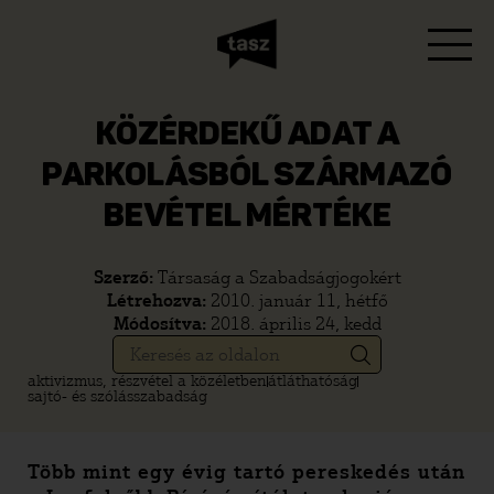
KÖZÉRDEKŰ ADAT A
PARKOLÁSBÓL SZÁRMAZÓ
BEVÉTEL MÉRTÉKE
Szerző:
Társaság a Szabadságjogokért
Létrehozva:
2010. január 11, hétfő
Módosítva:
2018. április 24, kedd
aktivizmus, részvétel a közéletben
átláthatóság
sajtó- és szólásszabadság
Több mint egy évig tartó pereskedés után