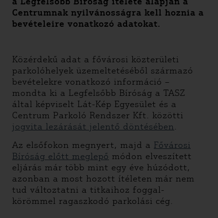
a Legfelsőbb Bíróság ítélete alapján a
Centrumnak nyilvánosságra kell hoznia a
bevételeire vonatkozó adatokat.
Közérdekű adat a fővárosi közterületi
parkolóhelyek üzemeltetéséből származó
bevételekre vonatkozó információ –
mondta ki a Legfelsőbb Bíróság a TASZ
által képviselt Lát-Kép Egyesület és a
Centrum Parkoló Rendszer Kft. közötti
jogvita lezárását jelentő döntésében
.
Az elsőfokon megnyert, majd a
Fővárosi
Bíróság előtt meglepő
módon elveszített
eljárás már több mint egy éve húzódott,
azonban a most hozott ítéleten már nem
tud változtatni a titkaihoz foggal-
körömmel ragaszkodó parkolási cég.