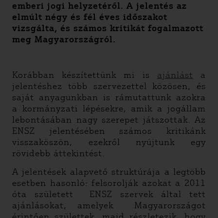
emberi jogi helyzetéről.
A jelentés az
elmúlt négy és fél éves időszakot
vizsgálta, és számos kritikát fogalmazott
meg Magyarországról.
Korábban készítettünk mi is
ajánlást
a
jelentéshez több szervezettel közösen, és
saját anyagunkban is rámutattunk azokra
a kormányzati lépésekre, amik a jogállam
lebontásában nagy szerepet játszottak. Az
ENSZ jelentésében számos kritikánk
visszaköszön, ezekről nyújtunk egy
rövidebb áttekintést.
A jelentések alapvető struktúrája a legtöbb
esetben hasonló: felsorolják azokat a 2011
óta született ENSZ szervek által tett
ajánlásokat, amelyek Magyarországot
érintően születtek, majd részletezik, hogy