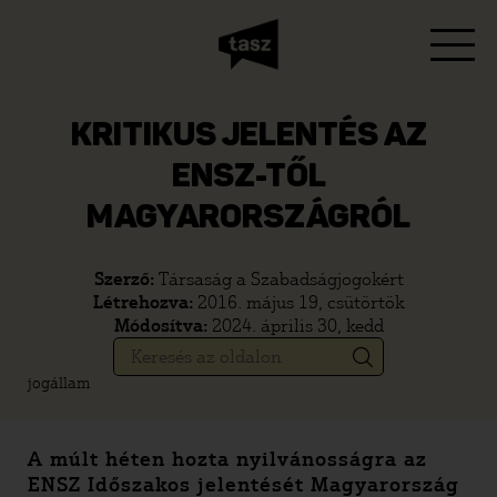
KRITIKUS JELENTÉS AZ
ENSZ-TŐL
MAGYARORSZÁGRÓL
Szerző:
Társaság a Szabadságjogokért
Létrehozva:
2016. május 19, csütörtök
Módosítva:
2024. április 30, kedd
jogállam
A múlt héten hozta nyilvánosságra az
ENSZ Időszakos jelentését Magyarország