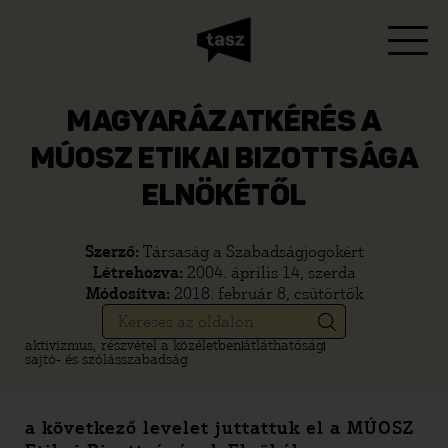
MAGYARÁZATKÉRÉS A
MÚOSZ ETIKAI BIZOTTSÁGA
ELNÖKÉTŐL
Szerző:
Társaság a Szabadságjogokért
Létrehozva:
2004. április 14, szerda
Módosítva:
2018. február 8, csütörtök
aktivizmus, részvétel a közéletben
átláthatóság
sajtó- és szólásszabadság
a következő levelet juttattuk el a MÚOSZ