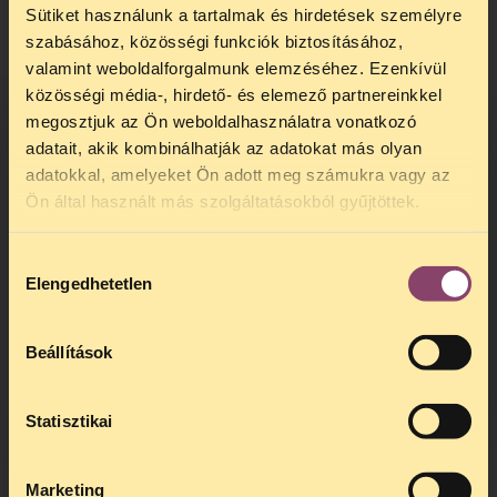
Budapest, 2004. április 14.
Sütiket használunk a tartalmak és hirdetések személyre
szabásához, közösségi funkciók biztosításához,
valamint weboldalforgalmunk elemzéséhez. Ezenkívül
közösségi média-, hirdető- és elemező partnereinkkel
megosztjuk az Ön weboldalhasználatra vonatkozó
adatait, akik kombinálhatják az adatokat más olyan
adatokkal, amelyeket Ön adott meg számukra vagy az
TELEFONOS JOGSEGÉLY
Ön által használt más szolgáltatásokból gyűjtöttek.
SZÜNET!
Hozzájárulás
Kedves érdeklődő, Tájékoztatjuk,
Elengedhetetlen
kiválasztása
hogy
telefonos jogsegélyünk július 27 és
augusztus 24 között szünetel
. Az első
telefonos jogsegély
augusztus 25-én
Beállítások
kedden, 13 és 15 óra között lesz
.
A
jogsegely@tasz.hu
email címen ezidő
alatt is elér minket.
Statisztikai
Marketing