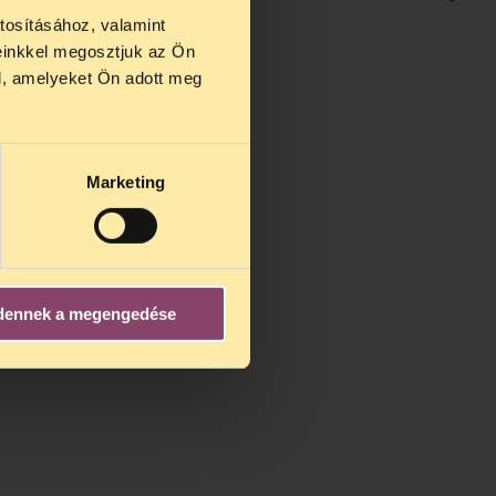
tosításához, valamint
einkkel megosztjuk az Ön
us 27 és
l, amelyeket Ön adott meg
us 25-én
n ezidő
Marketing
dennek a megengedése