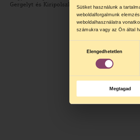
Gergelyt és Kiripolszky Csongort dr. Hüttl Ti
Sütiket használunk a tartal
TELEFO
weboldalforgalmunk elemzésé
Kedves érdek
weboldalhasználatra vonatko
augusztus 2
számukra vagy az Ön által ha
kedden, 13 é
alatt is elér
Hozzájárulás
Elengedhetetlen
kiválasztása
Megtagad