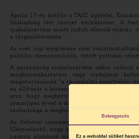
Április 17-én hétfőn a TASZ ügyfelei, Komár
Szabadság téri szovjet emlékművet. A festé
szabálysértése miatt indult ellenük eljárás, 
a tárgyalóterembe.
Az eset jogi megítélése nem vonatkoztathat
politikai demonstráción, tettét politikai vél
A garázdaság szabálysértése akkor valósul 
megbotránkoztatást vagy riadalmat kelts
magatartásának “a társadalmi együttélési no
az állítását a bíróság mivel támasztja alá, a
arra, hogy megbotránkoztatást vagy riada
semmilyen érvet a döntés azzal az alkotmány
szabadsága a meghökkentő, sokkoló véleményny
Beleegyezés
Az ítélettel szemben fellebbezünk, mert a 
Elképzelhető, hogy az ilyen, politikai vélem
nagyon alaposan meg kell indokolnia, hogy
Ez a weboldal sütiket haszn