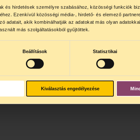
vadar, a TASZ ügyvédje képviselte.
mak és hirdetések személyre szabásához, közösségi funkciók biz
NOS JOGSEGÉLY SZÜNET!
hez. Ezenkívül közösségi média-, hirdető- és elemező partner
lődő, Tájékoztatjuk, hogy
telefonos jogsegélyünk júli
zó adatait, akik kombinálhatják az adatokat más olyan adatokka
4 között szünetel
. Az első telefonos jogsegély
auguszt
sznált más szolgáltatásokból gyűjtöttek.
s 15 óra között lesz
. A
jogsegely@tasz.hu
email címe
 minket.
Beállítások
Statisztikai
Kiválasztás engedélyezése
Min