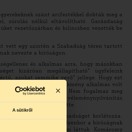
 gyerekeknek szánt arcfestékkel dobták meg a
l, súrolás nélkül eltávolítható. Garázdaság
őjüket vezetőszárban és bilincsben vezették be
 vett egy szintén a Szabadság téren tartott
snak nevezte a bíróságon.
sségellenes és alkalmas arra, hogy másokban
éget kizáróan megállapítható” ügyfeleink
értő, azokat semmibe vevő” jellege. Hogy ezt
 döntés arról, hogy a cselekmény alkalmas volt
mi indokolást a bíróság. Nem fogalmaz meg
ban sem, amely alapján a véleménynyilvánítás
et a tárgyaláson ismertette.
A sütikről
öntésével a véleményszabadságot korlátozza.
meg egy jogállamban, de ilyenkor a bíróságnak
n ügyben ennek nyomát sem láttuk. Komáromy