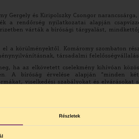
omy Gergely és Kiripolszky Csongor narancssárga,
k a rendőrség nyilatkozatai alapján csapvízze
őrizetben várták a bírósági tárgyalást, mindkett
ó el a körülményektől. Komáromy szombaton részt
eménynyilvánításnak, társadalmi felelősségvállalá
meg, ha az elkövetett cselekmény kihívóan közö
en. A bíróság érvelése alapján “minden kéts
rmákat, viselkedési szabályokat és elvárásokat s
z ítéletből nem derül ki. Ugyanígy nyilatkozik a
lmat keltsen, de ehhez sem fűz semmilyen érde
bírósági és a strasbourgi gyakorlattal kapcsolat
ilvánítást is védi, holott az eljáró ügyvéd ezek
Részletek
bíróság teljesen figyelmen kívül hagyta, hogy d
énynyilvánításért jogi felelősséget állapítsanak 
 miért korlátozta az alapjog gyakorlását. Jele
ál