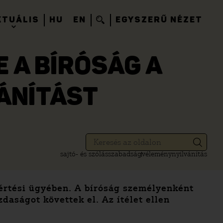
KTUÁLIS
HU
EN
EGYSZERŰ NÉZET
 A BÍRÓSÁG A
VÁNÍTÁST
sajtó- és szólásszabadság
véleménynyilvánítás
sértési ügyében. A bíróság személyenként
daságot követtek el. Az ítélet ellen