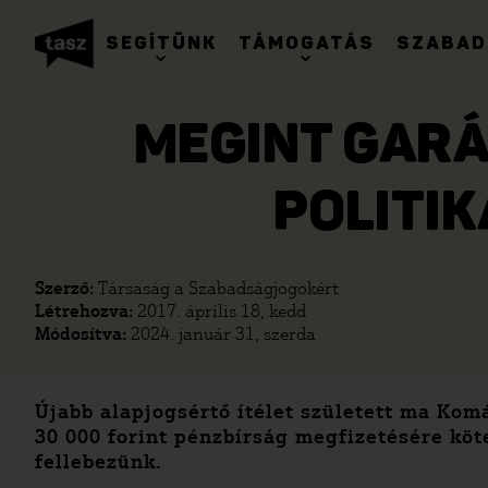
SEGÍTÜNK
TÁMOGATÁS
SZABAD
MEGINT GARÁ
POLITIK
Szerző:
Társaság a Szabadságjogokért
Létrehozva:
2017. április 18, kedd
Módosítva:
2024. január 31, szerda
Újabb alapjogsértő ítélet született ma Ko
30 000 forint pénzbírság megfizetésére köte
fellebezünk.