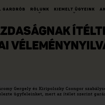
. GARDRÓB
RÓLUNK
KIEMELT ÜGYEINK
A
ZDASÁGNAK ÍTÉLTE
AI VÉLEMÉNYNYIL
máromy Gergely és Kiripolszky Csongor szabály
lezte ügyfeleinket, mert az ítélet szerint garáz