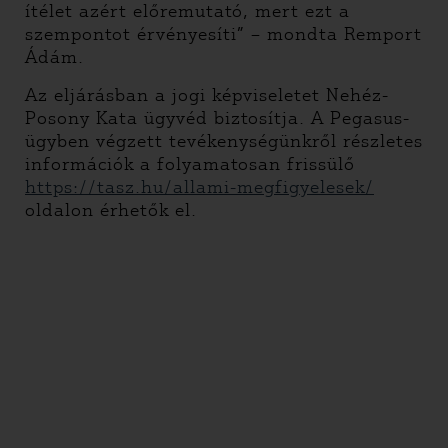
ítélet azért előremutató, mert ezt a
szempontot érvényesíti” – mondta Remport
Ádám.
Az eljárásban a jogi képviseletet Nehéz-
Posony Kata ügyvéd biztosítja. A Pegasus-
ügyben végzett tevékenységünkről részletes
információk a folyamatosan frissülő
https://tasz.hu/allami-
megfigyelesek/
oldalon érhetők el.