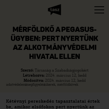
MÉRFÖLDKŐ A PEGASUS-
ÜGYBEN: PERT NYERTÜNK
AZ ALKOTMÁNYVÉDELMI
HIVATAL ELLEN
Szerző:
Társaság a Szabadságjogokért
Létrehozva:
2024. március 12, kedd
Módosítva:
2024. március 12, kedd
adatvédelem
megfigyelés
sikerek, mérföldkövek
Kétévnyi pereskedés tapasztalatai értek
be, amikor elsőfokon pert nyertünk az