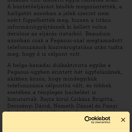
A büntetőeljárást később megszüntették, a
hallgatót azonban a jelek szerint nem
ezért figyelhették meg, hiszen a titkos
információgyűjtésnek ki kellett volna
derülnie az eljárás irataiból. Beauduin
azonban csak a Pegasus-szal megtámadott
telefonszámok kiszivárogtatása után tudta
meg, hogy ő is célpont volt.
A belga-kanadai diákaktivista egyike a
Pegasus-ügyben érintett hét ügyfelünknek,
akikben közös, hogy mindegyikük
telefonszáma célponttá vált, és többek
esetében a tényleges hackelést is
kimutatták. Rajta kívül Csikász Brigitta,
Dercsényi Dávid, Németh Dániel és Panyi
Szabolcs újságíróknak, valamint Patócs
Ilona ügyvédnek is jogi képviseletet
nyújtunk.