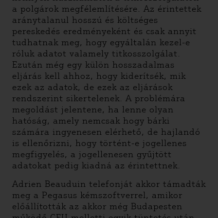
a polgárok megfélemlítésére. Az érintettek
aránytalanul hosszú és költséges
pereskedés eredményeként és csak annyit
tudhatnak meg, hogy egyáltalán kezel-e
róluk adatot valamely titkosszolgálat.
Ezután még egy külön hosszadalmas
eljárás kell ahhoz, hogy kiderítsék, mik
ezek az adatok, de ezek az eljárások
rendszerint sikertelenek. A problémára
megoldást jelentene, ha lenne olyan
hatóság, amely nemcsak hogy bárki
számára ingyenesen elérhető, de hajlandó
is ellenőrizni, hogy történt-e jogellenes
megfigyelés, a jogellenesen gyűjtött
adatokat pedig kiadná az érintettnek.
Adrien Beauduin telefonját akkor támadták
meg a Pegasus kémszoftverrel, amikor
előállították az akkor még Budapesten
működő CEU melletti egyik tüntetés után.