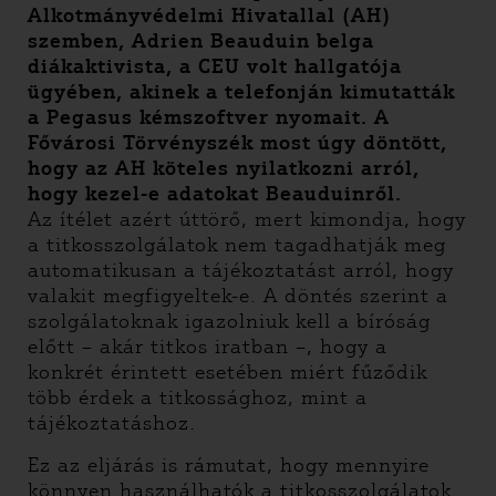
Alkotmányvédelmi Hivatallal (AH)
szemben, Adrien Beauduin belga
diákaktivista, a CEU volt hallgatója
ügyében, akinek a telefonján kimutatták
a Pegasus kémszoftver nyomait. A
Fővárosi Törvényszék most úgy döntött,
hogy az AH köteles nyilatkozni arról,
hogy kezel-e adatokat Beauduinről.
Az ítélet azért úttörő, mert kimondja, hogy
a titkosszolgálatok nem tagadhatják meg
automatikusan a tájékoztatást arról, hogy
valakit megfigyeltek-e. A döntés szerint a
szolgálatoknak igazolniuk kell a bíróság
előtt – akár titkos iratban –, hogy a
konkrét érintett esetében miért fűződik
több érdek a titkossághoz, mint a
tájékoztatáshoz.
Ez az eljárás is rámutat, hogy mennyire
könnyen használhatók a titkosszolgálatok