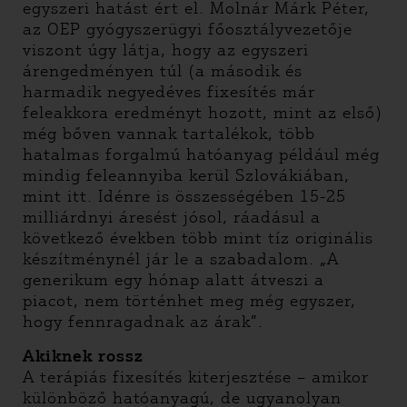
egyszeri hatást ért el. Molnár Márk Péter,
az OEP gyógyszerügyi főosztályvezetője
viszont úgy látja, hogy az egyszeri
árengedményen túl (a második és
harmadik negyedéves fixesítés már
feleakkora eredményt hozott, mint az első)
még bőven vannak tartalékok, több
hatalmas forgalmú hatóanyag például még
mindig feleannyiba kerül Szlovákiában,
mint itt. Idénre is összességében 15-25
milliárdnyi áresést jósol, ráadásul a
következő években több mint tíz originális
készítménynél jár le a szabadalom. „A
generikum egy hónap alatt átveszi a
piacot, nem történhet meg még egyszer,
hogy fennragadnak az árak”.
Akiknek rossz
A terápiás fixesítés kiterjesztése – amikor
különböző hatóanyagú, de ugyanolyan