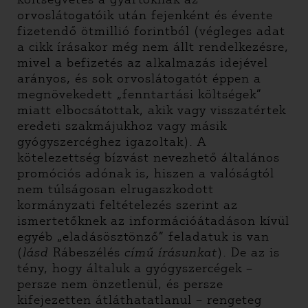
orvoslátogatóik után fejenként és évente
fizetendő ötmillió forintból (végleges adat
a cikk írásakor még nem állt rendelkezésre,
mivel a befizetés az alkalmazás idejével
arányos, és sok orvoslátogatót éppen a
megnövekedett „fenntartási költségek”
miatt elbocsátottak, akik vagy visszatértek
eredeti szakmájukhoz vagy másik
gyógyszercéghez igazoltak). A
kötelezettség bízvást nevezhető általános
promóciós adónak is, hiszen a valóságtól
nem túlságosan elrugaszkodott
kormányzati feltételezés szerint az
ismertetőknek az információátadáson kívül
egyéb „eladásösztönző” feladatuk is van
(
lásd
Rábeszélés
című írásunkat
). De az is
tény, hogy általuk a gyógyszercégek –
persze nem önzetlenül, és persze
kifejezetten átláthatatlanul – rengeteg