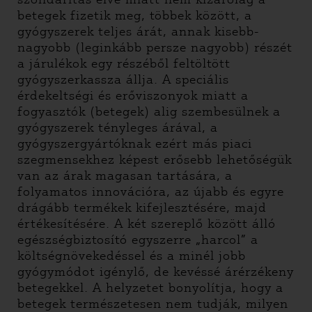
betegek fizetik meg, többek között, a
gyógyszerek teljes árát, annak kisebb-
nagyobb (leginkább persze nagyobb) részét
a járulékok egy részéből feltöltött
gyógyszerkassza állja. A speciális
érdekeltségi és erőviszonyok miatt a
fogyasztók (betegek) alig szembesülnek a
gyógyszerek tényleges árával, a
gyógyszergyártóknak ezért más piaci
szegmensekhez képest erősebb lehetőségük
van az árak magasan tartására, a
folyamatos innovációra, az újabb és egyre
drágább termékek kifejlesztésére, majd
értékesítésére. A két szereplő között álló
egészségbiztosító egyszerre „harcol” a
költségnövekedéssel és a minél jobb
gyógymódot igénylő, de kevéssé árérzékeny
betegekkel. A helyzetet bonyolítja, hogy a
betegek természetesen nem tudják, milyen