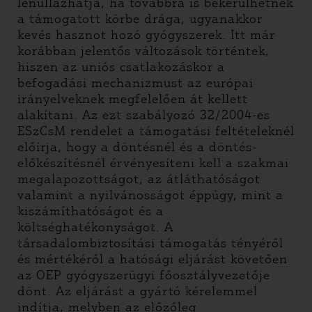
lenullázhatja, ha továbbra is bekerülhetnek
a támogatott körbe drága, ugyanakkor
kevés hasznot hozó gyógyszerek. Itt már
korábban jelentős változások történtek,
hiszen az uniós csatlakozáskor a
befogadási mechanizmust az európai
irányelveknek megfelelően át kellett
alakítani. Az ezt szabályozó 32/2004-es
ESzCsM rendelet a támogatási feltételeknél
előírja, hogy a döntésnél és a döntés-
előkészítésnél érvényesíteni kell a szakmai
megalapozottságot, az átláthatóságot
valamint a nyilvánosságot éppúgy, mint a
kiszámíthatóságot és a
költséghatékonyságot. A
társadalombiztosítási támogatás tényéről
és mértékéről a hatósági eljárást követően
az OEP gyógyszerügyi főosztályvezetője
dönt. Az eljárást a gyártó kérelemmel
indítja, melyben az előzőleg