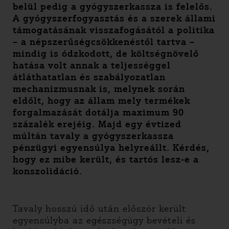
belül pedig a gyógyszerkassza is felelős.
A gyógyszerfogyasztás és a szerek állami
támogatásának visszafogásától a politika
– a népszerűségcsökkenéstől tartva –
mindig is ódzkodott, de költségnövelő
hatása volt annak a teljességgel
átláthatatlan és szabályozatlan
mechanizmusnak is, melynek során
eldőlt, hogy az állam mely termékek
forgalmazását dotálja maximum 90
százalék erejéig. Majd egy évtized
múltán tavaly a gyógyszerkassza
pénzügyi egyensúlya helyreállt. Kérdés,
hogy ez mibe került, és tartós lesz-e a
konszolidáció.
Tavaly hosszú idő után először került
egyensúlyba az egészségügy bevételi és