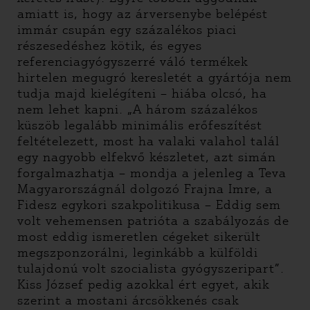
amiatt is, hogy az árversenybe belépést
immár csupán egy százalékos piaci
részesedéshez kötik, és egyes
referenciagyógyszerré váló termékek
hirtelen megugró keresletét a gyártója nem
tudja majd kielégíteni – hiába olcsó, ha
nem lehet kapni. „A három százalékos
küszöb legalább minimális erőfeszítést
feltételezett, most ha valaki valahol talál
egy nagyobb elfekvő készletet, azt simán
forgalmazhatja – mondja a jelenleg a Teva
Magyarországnál dolgozó Frajna Imre, a
Fidesz egykori szakpolitikusa – Eddig sem
volt vehemensen patrióta a szabályozás de
most eddig ismeretlen cégeket sikerült
megszponzorálni, leginkább a külföldi
tulajdonú volt szocialista gyógyszeripart”.
Kiss József pedig azokkal ért egyet, akik
szerint a mostani árcsökkenés csak