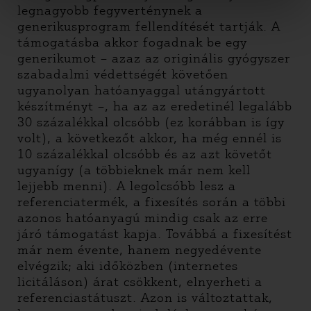
legnagyobb fegyverténynek a
generikusprogram fellendítését tartják. A
támogatásba akkor fogadnak be egy
generikumot – azaz az originális gyógyszer
szabadalmi védettségét követően
ugyanolyan hatóanyaggal utángyártott
készítményt –, ha az az eredetinél legalább
30 százalékkal olcsóbb (ez korábban is így
volt), a következőt akkor, ha még ennél is
10 százalékkal olcsóbb és az azt követőt
ugyanígy (a többieknek már nem kell
lejjebb menni). A legolcsóbb lesz a
referenciatermék, a fixesítés során a többi
azonos hatóanyagú mindig csak az erre
járó támogatást kapja. Továbbá a fixesítést
már nem évente, hanem negyedévente
elvégzik; aki időközben (internetes
licitáláson) árat csökkent, elnyerheti a
referenciastátuszt. Azon is változtattak,