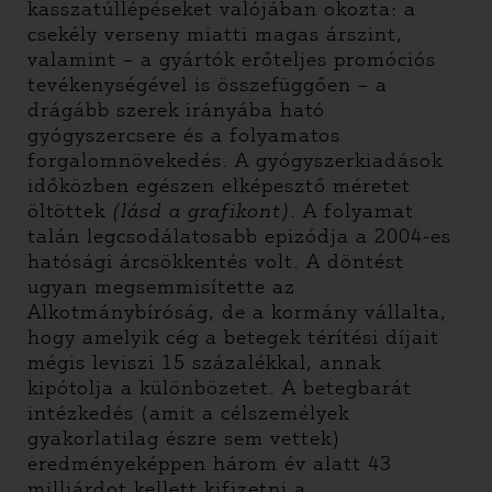
kasszatúllépéseket valójában okozta: a
csekély verseny miatti magas árszint,
valamint – a gyártók erőteljes promóciós
tevékenységével is összefüggően – a
drágább szerek irányába ható
gyógyszercsere és a folyamatos
forgalomnövekedés. A gyógyszerkiadások
időközben egészen elképesztő méretet
öltöttek
(lásd a grafikont)
. A folyamat
talán legcsodálatosabb epizódja a 2004-es
hatósági árcsökkentés volt. A döntést
ugyan megsemmisítette az
Alkotmánybíróság, de a kormány vállalta,
hogy amelyik cég a betegek térítési díjait
mégis leviszi 15 százalékkal, annak
kipótolja a különbözetet. A betegbarát
intézkedés (amit a célszemélyek
gyakorlatilag észre sem vettek)
eredményeképpen három év alatt 43
milliárdot kellett kifizetni a