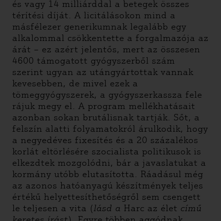
és vagy 14 milliárddal a betegek összes
térítési díját. A licitálásokon mind a
másfélezer generikumnak legalább egy
alkalommal csökkentette a forgalmazója az
árát – ez azért jelentős, mert az összesen
4600 támogatott gyógyszerből szám
szerint ugyan az utángyártottak vannak
kevesebben, de mivel ezek a
tömeggyógyszerek, a gyógyszerkassza fele
rájuk megy el. A program mellékhatásait
azonban sokan brutálisnak tartják. Sőt, a
felszín alatti folyamatokról árulkodik, hogy
a negyedéves fixesítés és a 20 százalékos
korlát eltörlésére szocialista politikusok is
elkezdtek mozgolódni, bár a javaslatukat a
kormány utóbb elutasította. Ráadásul még
az azonos hatóanyagú készítmények teljes
értékű helyettesíthetőségről sem csengett
le teljesen a vita (
lásd a
Harc az élet
című
keretes írást
). Egyre többen aggódnak