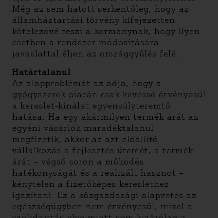
Még az sem hatott serkentőleg, hogy az
államháztartási törvény kifejezetten
kötelezővé teszi a kormánynak, hogy ilyen
esetben a rendszer módosítására
javaslattal éljen az országgyűlés felé.
Határtalanul
Az alapproblémát az adja, hogy a
gyógyszerek piacán csak kevéssé érvényesül
a kereslet-kínálat egyensúlyteremtő
hatása. Ha egy akármilyen termék árát az
egyéni vásárlók maradéktalanul
megfizetik, akkor az azt előállító
vállalkozás a fejlesztés ütemét, a termék
árát – végső soron a működés
hatékonyságát és a realizált hasznot –
kénytelen a fizetőképes kereslethez
igazítani. Ez a közgazdasági alapvetés az
egészségügyben nem érvényesül, mivel a
szolidaritás elve miatt nem kizárólag a