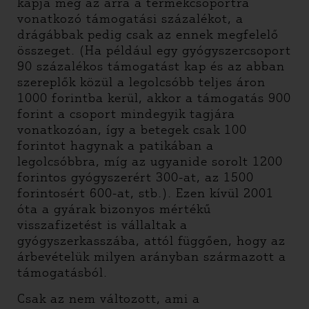
kapja meg az arra a termékcsoportra
vonatkozó támogatási százalékot, a
drágábbak pedig csak az ennek megfelelő
összeget. (Ha például egy gyógyszercsoport
90 százalékos támogatást kap és az abban
szereplők közül a legolcsóbb teljes áron
1000 forintba kerül, akkor a támogatás 900
forint a csoport mindegyik tagjára
vonatkozóan, így a betegek csak 100
forintot hagynak a patikában a
legolcsóbbra, míg az ugyanide sorolt 1200
forintos gyógyszerért 300-at, az 1500
forintosért 600-at, stb.). Ezen kívül 2001
óta a gyárak bizonyos mértékű
visszafizetést is vállaltak a
gyógyszerkasszába, attól függően, hogy az
árbevételük milyen arányban származott a
támogatásból.
Csak az nem változott, ami a