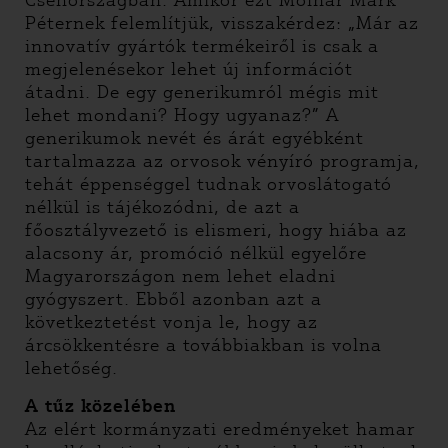
Csehországban. Amikor ezt Molnár Márk
Péternek felemlítjük, visszakérdez: „Már az
innovatív gyártók termékeiről is csak a
megjelenésekor lehet új információt
átadni. De egy generikumról mégis mit
lehet mondani? Hogy ugyanaz?” A
generikumok nevét és árát egyébként
tartalmazza az orvosok vényíró programja,
tehát éppenséggel tudnak orvoslátogató
nélkül is tájékozódni, de azt a
főosztályvezető is elismeri, hogy hiába az
alacsony ár, promóció nélkül egyelőre
Magyarországon nem lehet eladni
gyógyszert. Ebből azonban azt a
következtetést vonja le, hogy az
árcsökkentésre a továbbiakban is volna
lehetőség.
A tűz közelében
Az elért kormányzati eredményeket hamar