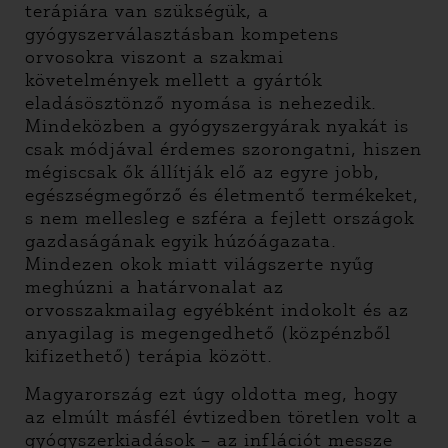
terápiára van szükségük, a
gyógyszerválasztásban kompetens
orvosokra viszont a szakmai
követelmények mellett a gyártók
eladásösztönző nyomása is nehezedik.
Mindeközben a gyógyszergyárak nyakát is
csak módjával érdemes szorongatni, hiszen
mégiscsak ők állítják elő az egyre jobb,
egészségmegőrző és életmentő termékeket,
s nem mellesleg e szféra a fejlett országok
gazdaságának egyik húzóágazata.
Mindezen okok miatt világszerte nyűg
meghúzni a határvonalat az
orvosszakmailag egyébként indokolt és az
anyagilag is megengedhető (közpénzből
kifizethető) terápia között.
Magyarország ezt úgy oldotta meg, hogy
az elmúlt másfél évtizedben töretlen volt a
gyógyszerkiadások – az inflációt messze