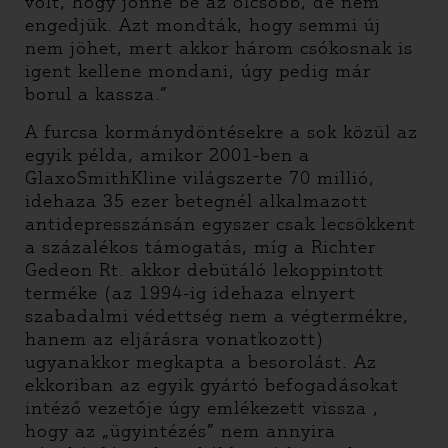
volt, hogy jönne be az olcsóbb, de nem
engedjük. Azt mondták, hogy semmi új
nem jöhet, mert akkor három csókosnak is
igent kellene mondani, úgy pedig már
borul a kassza.”
A furcsa kormánydöntésekre a sok közül az
egyik példa, amikor 2001-ben a
GlaxoSmithKline világszerte 70 millió,
idehaza 35 ezer betegnél alkalmazott
antidepresszánsán egyszer csak lecsökkent
a százalékos támogatás, míg a Richter
Gedeon Rt. akkor debütáló lekoppintott
terméke (az 1994-ig idehaza elnyert
szabadalmi védettség nem a végtermékre,
hanem az eljárásra vonatkozott)
ugyanakkor megkapta a besorolást. Az
ekkoriban az egyik gyártó befogadásokat
intéző vezetője úgy emlékezett vissza ,
hogy az „ügyintézés” nem annyira