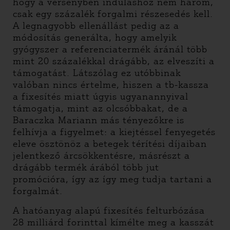
hogy a versenyben induláshoz nem három,
csak egy százalék forgalmi részesedés kell.
A legnagyobb ellenállást pedig az a
módosítás generálta, hogy amelyik
gyógyszer a referenciatermék áránál több
mint 20 százalékkal drágább, az elveszíti a
támogatást. Látszólag ez utóbbinak
valóban nincs értelme, hiszen a tb-kassza
a fixesítés miatt úgyis ugyanannyival
támogatja, mint az olcsóbbakat, de a
Baraczka Mariann más tényezőkre is
felhívja a figyelmet: a kiejtéssel fenyegetés
eleve ösztönöz a betegek térítési díjaiban
jelentkező árcsökkentésre, másrészt a
drágább termék árából több jut
promócióra, így az így meg tudja tartani a
forgalmát.
A hatóanyag alapú fixesítés felturbózása
28 milliárd forinttal kímélte meg a kasszát