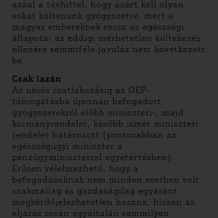
azzal a tévhittel, hogy azért kell olyan
sokat költenünk gyógyszerre, mert a
magyar embereknek rossz az egészségi
állapota: az eddigi mérhetetlen költekezés
ellenére semmiféle javulás nem következett
be.
Csak lazán
Az uniós csatlakozásig az OEP-
támogatásba újonnan befogadott
gyógyszerekről előbb miniszteri-, majd
kormányrendelet, később ismét miniszteri
rendelet határozott (pontosabban az
egészségügyi miniszter a
pénzügyminiszterrel egyetértésben).
Erősen vélelmezhető, hogy a
befogadásoknak nem minden esetben volt
szakmailag és gazdaságilag egyaránt
megkérdőjelezhetetlen haszna, hiszen az
eljárás során egyáltalán semmilyen