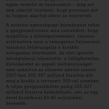
egyes vezetőit és tanácsadóit – még azt
sem sikerült tisztázni, hogy pontosan mit
és hogyan akartak elérni az érintettek.
A mostani egészségügyi kormányzat tehát
a gyógyszerfronton arra szerződött, hogy
megállítja a költségnövekedést, teljesen
átláthatóvá teszi a támogatási folyamatot,
valamint felülvizsgálja a korábbi
befogadási döntéseket. Az első ígéretét
kétségtelenül teljesítette: a túlléphetetlen
különkeretet és egyedi méltányosságot
nem számítva az előzetes adatok szerint
2007-ben 305-307 milliárd forinton állt
meg a kiadás a tervezett 309-cel szemben.
A teljes gyógyszerköltés pedig 325-327
milliárd forintra kalkulálható, ami az egy
évvel korábbinál 83-85 milliárddal
kevesebb.