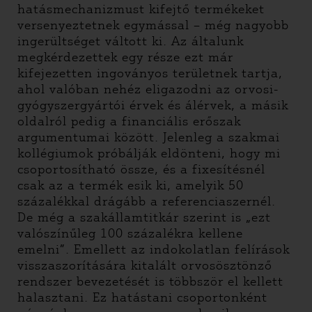
hatásmechanizmust kifejtő termékeket
versenyeztetnek egymással – még nagyobb
ingerültséget váltott ki. Az általunk
megkérdezettek egy része ezt már
kifejezetten ingoványos területnek tartja,
ahol valóban nehéz eligazodni az orvosi-
gyógyszergyártói érvek és álérvek, a másik
oldalról pedig a financiális erőszak
argumentumai között. Jelenleg a szakmai
kollégiumok próbálják eldönteni, hogy mi
csoportosítható össze, és a fixesítésnél
csak az a termék esik ki, amelyik 50
százalékkal drágább a referenciaszernél.
De még a szakállamtitkár szerint is „ezt
valószínűleg 100 százalékra kellene
emelni”. Emellett az indokolatlan felírások
visszaszorítására kitalált orvosösztönző
rendszer bevezetését is többször el kellett
halasztani. Ez hatástani csoportonként