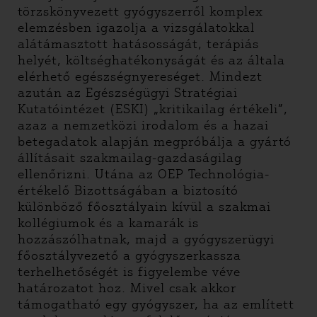
törzskönyvezett gyógyszerről komplex
elemzésben igazolja a vizsgálatokkal
alátámasztott hatásosságát, terápiás
helyét, költséghatékonyságát és az általa
elérhető egészségnyereséget. Mindezt
azután az Egészségügyi Stratégiai
Kutatóintézet (ESKI) „kritikailag értékeli”,
azaz a nemzetközi irodalom és a hazai
betegadatok alapján megpróbálja a gyártó
állításait szakmailag-gazdaságilag
ellenőrizni. Utána az OEP Technológia-
értékelő Bizottságában a biztosító
különböző főosztályain kívül a szakmai
kollégiumok és a kamarák is
hozzászólhatnak, majd a gyógyszerügyi
főosztályvezető a gyógyszerkassza
terhelhetőségét is figyelembe véve
határozatot hoz. Mivel csak akkor
támogatható egy gyógyszer, ha az említett