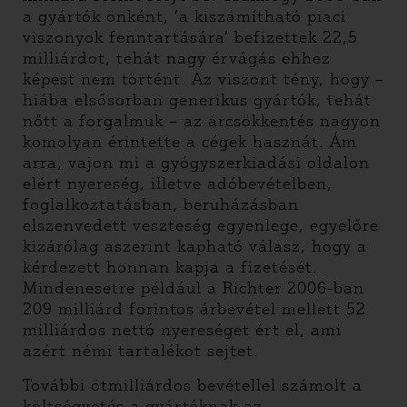
a gyártók önként, ’a kiszámítható piaci
viszonyok fenntartására’ befizettek 22,5
milliárdot, tehát nagy érvágás ehhez
képest nem történt. Az viszont tény, hogy –
hiába elsősorban generikus gyártók, tehát
nőtt a forgalmuk – az árcsökkentés nagyon
komolyan érintette a cégek hasznát. Ám
arra, vajon mi a gyógyszerkiadási oldalon
elért nyereség, illetve adóbevételben,
foglalkoztatásban, beruházásban
elszenvedett veszteség egyenlege, egyelőre
kizárólag aszerint kapható válasz, hogy a
kérdezett honnan kapja a fizetését.
Mindenesetre például a Richter 2006-ban
209 milliárd forintos árbevétel mellett 52
milliárdos nettó nyereséget ért el, ami
azért némi tartalékot sejtet.
További ötmilliárdos bevétellel számolt a
költségvetés a gyártóknak az