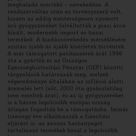
meghaladó mértékű – növekedése. A
rendszerváltás után ez törvényszerű volt,
hiszen az addig mesterségesen nyomott
árú gyógyszereket felváltották a piaci áron
kínált, modernebb import és hazai
termékek. A kiadásnövekedés mérséklésére
azután újabb és újabb kísérletek történtek.
A már támogatott patikaszerek árát 1998
óta a gyártók és az Országos
Egészségbiztosítási Pénztár (OEP) közötti
tárgyalások határozzák meg, melyek
végeredménye általában az infláció alatti
áremelés lett (sőt, 2000 óta gyakorlatilag
nem emeltek árat), és az új gyógyszereket
is a három legolcsóbb európai ország
átlagán fogadták be a támogatásba. Immár
tizenegy éve alkalmazzák a fixesítési
eljárást is: az azonos hatóanyagot
tartalmazó termékek közül a legolcsóbb