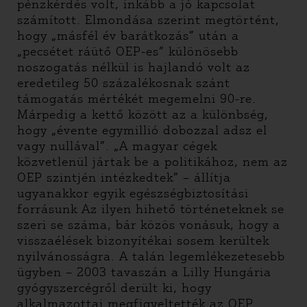
pénzkérdés volt, inkább a jó kapcsolat
számított. Elmondása szerint megtörtént,
hogy „másfél év barátkozás” után a
„pecsétet ráütő OEP-es” különösebb
noszogatás nélkül is hajlandó volt az
eredetileg 50 százalékosnak szánt
támogatás mértékét megemelni 90-re.
Márpedig a kettő között az a különbség,
hogy „évente egymillió dobozzal adsz el
vagy nullával”. „A magyar cégek
közvetlenül jártak be a politikához, nem az
OEP szintjén intézkedtek” – állítja
ugyanakkor egyik egészségbiztosítási
forrásunk Az ilyen hihető történeteknek se
szeri se száma, bár közös vonásuk, hogy a
visszaélések bizonyítékai sosem kerültek
nyilvánosságra. A talán legemlékezetesebb
ügyben – 2003 tavaszán a Lilly Hungária
gyógyszercégről derült ki, hogy
alkalmazottai megfigyeltették az OEP