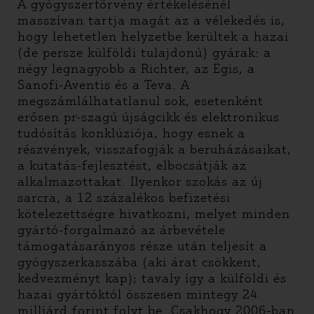
A gyógyszertörvény értékelésénél
masszívan tartja magát az a vélekedés is,
hogy lehetetlen helyzetbe kerültek a hazai
(de persze külföldi tulajdonú) gyárak: a
négy legnagyobb a Richter, az Egis, a
Sanofi-Aventis és a Teva. A
megszámlálhatatlanul sok, esetenként
erősen pr-szagú újságcikk és elektronikus
tudósítás konklúziója, hogy esnek a
részvények, visszafogják a beruházásaikat,
a kutatás-fejlesztést, elbocsátják az
alkalmazottakat. Ilyenkor szokás az új
sarcra, a 12 százalékos befizetési
kötelezettségre hivatkozni, melyet minden
gyártó-forgalmazó az árbevétele
támogatásarányos része után teljesít a
gyógyszerkasszába (aki árat csökkent,
kedvezményt kap); tavaly így a külföldi és
hazai gyártóktól összesen mintegy 24
milliárd forint folyt be. Csakhogy 2006-ban