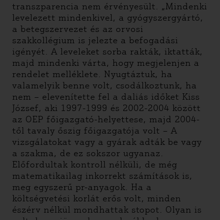
transzparencia nem érvényesült. „Mindenki
levelezett mindenkivel, a gyógyszergyártó,
a betegszervezet és az orvosi
szakkollégium is jelezte a befogadási
igényét. A leveleket sorba rakták, iktatták,
majd mindenki várta, hogy megjelenjen a
rendelet melléklete. Nyugtáztuk, ha
valamelyik benne volt, csodálkoztunk, ha
nem – elevenítette fel a daliás időket Kiss
József, aki 1997-1999 és 2002-2004 között
az OEP főigazgató-helyettese, majd 2004-
től tavaly őszig főigazgatója volt – A
vizsgálatokat vagy a gyárak adták be vagy
a szakma, de ez sokszor ugyanaz.
Előfordultak kontroll nélküli, de még
matematikailag inkorrekt számítások is,
meg egyszerű pr-anyagok. Ha a
költségvetési korlát erős volt, minden
észérv nélkül mondhattak stopot. Olyan is