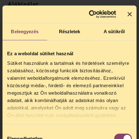
Alákínálat
A legkomolyabb vágás, hogy a normatív
kategóriában jelentősen csökkentették a
támogatási kulcsokat, a korábbi 90, 70, 50
Beleegyezés
Részletek
A sütikről
helyett 85, 55, 25 százalékra – ez
önmagában hozott 40-50 milliárdnyi
megtakarítást, azaz ennyivel növekedtek a
Ez a weboldal sütiket használ
betegterhek. (A másik az indikációhoz
kötött kategória, ahol rögzített a kórkép,
Sütiket használunk a tartalmak és hirdetések személyre
amire adható a szer, és rögzített és a
szabásához, közösségi funkciók biztosításához,
felírásra jogosult orvosok köre is) Az ilyen
valamint weboldalforgalmunk elemzéséhez. Ezenkívül
intézkedés kétségtelenül javítja a betegek
közösségi média-, hirdető- és elemező partnereinkkel
árérzékenységét, de egyúttal veszélyes
megosztjuk az Ön weboldalhasználatra vonatkozó
terep is, hiszen a támogatásnak éppen az a
adatait, akik kombinálhatják az adatokat más olyan
célja, hogy mindenki hozzájusson a
adatokkal, amelyeket Ön adott meg számukra vagy az
TELEFONOS JOGSEGÉLY
gyógyszeréhez. „Ezt le kell nyelni” –
Ön által használt más szolgáltatásokból gyűjtöttek.
szögezte le kérdésünkre Baraczka Mariann,
SZÜNET!
az egészségügyi tárca jogi és
gyógyszerészeti szakállamtitkára,
Hozzájárulás
Kedves érdeklődő, Tájékoztatjuk,
Elengedhetetlen