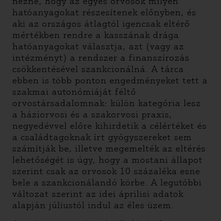
nézné, hogy az egyes orvosok milyen
hatóanyagokat részesítenek előnyben, és
aki az országos átlagtól igencsak eltérő
mértékben rendre a kasszának drága
hatóanyagokat választja, azt (vagy az
intézményt) a rendszer a finanszírozás
csökkentésével szankcionálná. A tárca
ebben is több ponton engedményeket tett a
szakmai autonómiáját féltő
orvostársadalomnak: külön kategória lesz
a háziorvosi és a szakorvosi praxis,
negyedévvel előre kihirdetik a célértéket és
a családtagoknak írt gyógyszereket sem
számítják be, illetve megemelték az eltérés
lehetőségét is úgy, hogy a mostani állapot
szerint csak az orvosok 10 százaléka esne
bele a szankcionálandó körbe. A legutóbbi
változat szerint az idei áprilisi adatok
alapján júliustól indul az éles üzem.