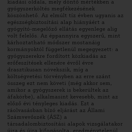
kiadási oldala, mely döntő mértékben a
gyógyszerköltés megfékezésének
köszönhető. Az elmúlt tíz évben ugyanis az
egészségbiztosítási alap hiányáért a
gyógyító-megelőző ellátás egyenlege alig
volt felelős. Az éppannyira egyszerű, mint
kárhoztatható módszer mostanáig
kormányoktól függetlenül megegyezett: a
gyógyszerekre fordított közkiadás az
erőfeszítések ellenére évről évre
drasztikusan növekszik, míg a
költségvetési törvényben az erre szánt
összeg ezt nem követi (még akkor sem,
amikor a gyógyszerek is bekerültek az
áfakörbe), alkalmasint kevesebb, mint az
előző évi tényleges kiadás. Ezt a
ráolvasásban bízó eljárást az Állami
Számvevőszék (ÁSZ) a
társadalombiztosítási alapok vizsgálatakor
újra és újra kifogásolta, eredménytelenül.