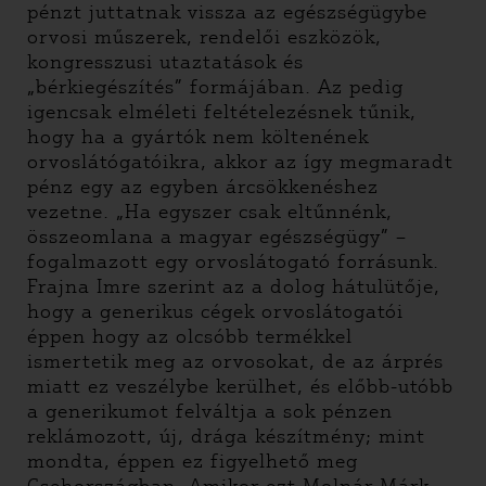
pénzt juttatnak vissza az egészségügybe
orvosi műszerek, rendelői eszközök,
kongresszusi utaztatások és
„bérkiegészítés” formájában. Az pedig
igencsak elméleti feltételezésnek tűnik,
hogy ha a gyártók nem költenének
orvoslátógatóikra, akkor az így megmaradt
pénz egy az egyben árcsökkenéshez
vezetne. „Ha egyszer csak eltűnnénk,
összeomlana a magyar egészségügy” –
fogalmazott egy orvoslátogató forrásunk.
Frajna Imre szerint az a dolog hátulütője,
hogy a generikus cégek orvoslátogatói
éppen hogy az olcsóbb termékkel
ismertetik meg az orvosokat, de az árprés
miatt ez veszélybe kerülhet, és előbb-utóbb
a generikumot felváltja a sok pénzen
reklámozott, új, drága készítmény; mint
mondta, éppen ez figyelhető meg