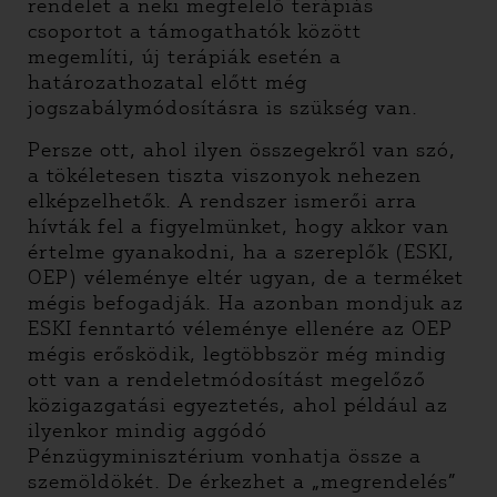
rendelet a neki megfelelő terápiás
csoportot a támogathatók között
megemlíti, új terápiák esetén a
határozathozatal előtt még
jogszabálymódosításra is szükség van.
Persze ott, ahol ilyen összegekről van szó,
a tökéletesen tiszta viszonyok nehezen
elképzelhetők. A rendszer ismerői arra
hívták fel a figyelmünket, hogy akkor van
értelme gyanakodni, ha a szereplők (ESKI,
OEP) véleménye eltér ugyan, de a terméket
mégis befogadják. Ha azonban mondjuk az
ESKI fenntartó véleménye ellenére az OEP
mégis erősködik, legtöbbször még mindig
ott van a rendeletmódosítást megelőző
közigazgatási egyeztetés, ahol például az
ilyenkor mindig aggódó
Pénzügyminisztérium vonhatja össze a
szemöldökét. De érkezhet a „megrendelés”