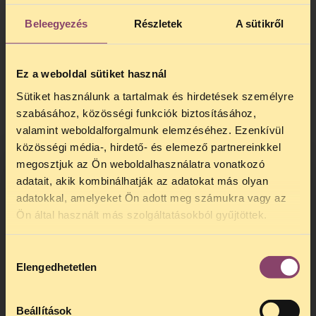
szivárványos felvonulás miért lenne káros
a gyerekekre. A rendezvény szervezői
Beleegyezés
Részletek
A sütikről
szerint a tiltással az állam önkényesen,
diszkriminatív módon korlátozza az egyik
legalapvetőbb emberi jogot: a békés
Ez a weboldal sütiket használ
gyülekezés és a szabad
Sütiket használunk a tartalmak és hirdetések személyre
véleménynyilvánítás jogát. Ezért a tiltást a
szabásához, közösségi funkciók biztosításához,
jogvédő szervezetek ismét meg fogják
valamint weboldalforgalmunk elemzéséhez. Ezenkívül
támadni a Kúrián.
közösségi média-, hirdető- és elemező partnereinkkel
Pride lesz június 28-án, és ott is ki fogunk
megosztjuk az Ön weboldalhasználatra vonatkozó
állni a jogainkért.
adatait, akik kombinálhatják az adatokat más olyan
adatokkal, amelyeket Ön adott meg számukra vagy az
TELEFONOS JOGSEGÉLY
Ön által használt más szolgáltatásokból gyűjtöttek.
SZÜNET!
Hozzájárulás
Kedves érdeklődő, Tájékoztatjuk,
Elengedhetetlen
kiválasztása
hogy
telefonos jogsegélyünk július 27 és
augusztus 24 között szünetel
. Az első
telefonos jogsegély
augusztus 25-én
Beállítások