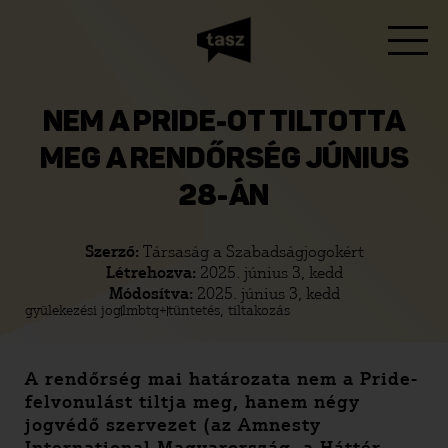
NEM A PRIDE-OT TILTOTTA
MEG A RENDŐRSÉG JÚNIUS
28-ÁN
Szerző:
Társaság a Szabadságjogokért
Létrehozva:
2025. június 3, kedd
Módosítva:
2025. június 3, kedd
gyülekezési jog
lmbtq+
tüntetés, tiltakozás
A rendőrség mai határozata nem a Pride-
felvonulást tiltja meg, hanem négy
jogvédő szervezet (az Amnesty