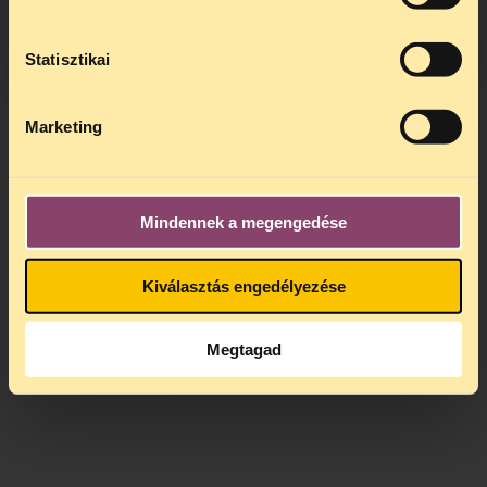
kedden, 13 és 15 óra között lesz
.
A
jogsegely@tasz.hu
email címen ezidő
alatt is elér minket.
Statisztikai
Marketing
Mindennek a megengedése
Kiválasztás engedélyezése
Megtagad