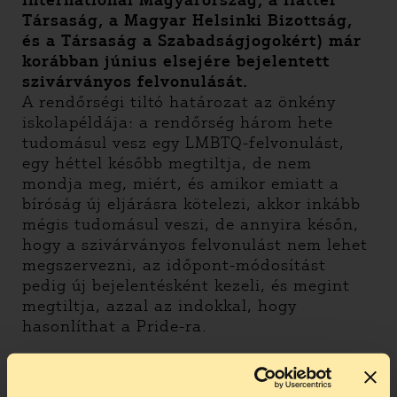
International Magyarország, a Háttér
Társaság, a Magyar Helsinki Bizottság,
és a Társaság a Szabadságjogokért) már
korábban június elsejére bejelentett
szivárványos felvonulását.
A rendőrségi tiltó határozat az önkény
iskolapéldája: a rendőrség három hete
tudomásul vesz egy LMBTQ-felvonulást,
egy héttel később megtiltja, de nem
mondja meg, miért, és amikor emiatt a
bíróság új eljárásra kötelezi, akkor inkább
mégis tudomásul veszi, de annyira későn,
hogy a szivárványos felvonulást nem lehet
megszervezni, az időpont-módosítást
pedig új bejelentésként kezeli, és megint
megtiltja, azzal az indokkal, hogy
hasonlíthat a Pride-ra.
A határozat továbbra sem indokolja meg,
hogy az LMBTQI emberek jogaiért kiálló