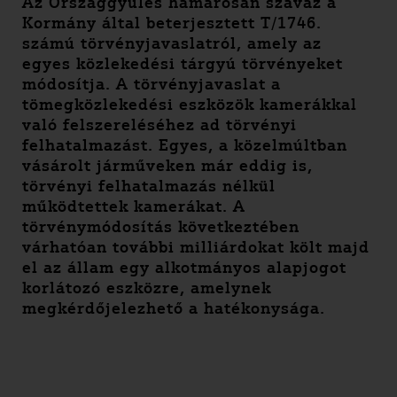
Az Országgyűlés hamarosan szavaz a
Kormány által beterjesztett T/1746.
számú törvényjavaslatról, amely az
egyes közlekedési tárgyú törvényeket
módosítja. A törvényjavaslat a
tömegközlekedési eszközök kamerákkal
való felszereléséhez ad törvényi
felhatalmazást.
Egyes, a közelmúltban
vásárolt járműveken már eddig is,
törvényi felhatalmazás nélkül
működtettek kamerákat. A
törvénymódosítás következtében
várhatóan további milliárdokat költ majd
el az állam egy alkotmányos alapjogot
korlátozó eszközre, amelynek
megkérdőjelezhető a hatékonysága.