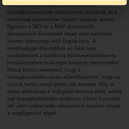
Két fontos különbséget kell kiemelni a
tömegközlekedésen működtetett kamerák, és a
rendőrség közterületet figyelő kamerái között.
Egyrészt a BKV és a MÁV járműveiről,
állomásairól közvetített képet nem rendőrök,
hanem biztonsági őrök fogják látni. A
rendőrséggel ellentétben az őrök nem
rendelkeznek a hatékony bűnmegelőzéshez és
bűnüldözéshez szükséges szakmai ismeretekkel.
Másik fontos szempont, hogy a
tömegközlekedés során elkerülhetetlen, hogy az
utasok tartós megfigyelés alá essenek. Míg az
utcán elsétálunk a térfigyelő kamera előtt, addig
egy tömegközlekedési eszközön töltött hosszabb
idő alatt sokkal több információt nyerhet rólunk
a megfigyelést végző.