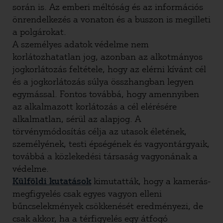
során is. Az emberi méltóság és az információs
önrendelkezés a vonaton és a buszon is megilleti
a polgárokat.
A személyes adatok védelme nem
korlátozhatatlan jog, azonban az alkotmányos
jogkorlátozás feltétele, hogy az elérni kívánt cél
és a jogkorlátozás súlya összhangban legyen
egymással. Fontos továbbá, hogy amennyiben
az alkalmazott korlátozás a cél elérésére
alkalmatlan, sérül az alapjog. A
törvénymódosítás célja az utasok életének,
személyének, testi épségének és vagyontárgyaik,
továbbá a közlekedési társaság vagyonának a
védelme.
Külföldi kutatások
kimutatták, hogy a kamerás-
megfigyelés csak egyes vagyon elleni
bűncselekmények csökkenését eredményezi, de
csak akkor, ha a térfigyelés egy átfogó