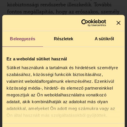
közbiztonsági rendszerbe illeszkedik. További
fontos megállapítás, hogy az erőszakos, személy
elleni bűncselekményekkel szemben, továbbá
garázda jellegű vagy alkoholos befolyásoltság
alatt elkövetett cselekmények ellen nem
Beleegyezés
Részletek
A sütikről
hatékony eszköz a kamerás megfigyelés. Sajnos
a jogszabály elkészítői a mai napig nem
ismerték fel, hogy a térfigyelő kamera nem
Ez a weboldal sütiket használ
csodafegyver: hiába működik több ezer kamera
Sütiket használunk a tartalmak és hirdetések személyre
ország szerte, a bűnözési statisztika nem javult.
szabásához, közösségi funkciók biztosításához,
Sőt, a kormányzati kommunikáció egyre romló
valamint weboldalforgalmunk elemzéséhez. Ezenkívül
közbiztonságról szól, annak ellenére, hogy
közösségi média-, hirdető- és elemező partnereinkkel
országszerte több ezer kamera pásztázza a
megosztjuk az Ön weboldalhasználatra vonatkozó
lakosságot. A jogalkotásról szóló jelenleg
adatait, akik kombinálhatják az adatokat más olyan
hatályos törvény, és az új jogalkotási törvény
adatokkal, amelyeket Ön adott meg számukra vagy az
egyaránt előírja, hogy a jogszabály várható
TELEFONOS JOGSEGÉLY
Ön által használt más szolgáltatásokból gyűjtöttek.
hatásaihoz igazodó részletességű
előzetes
SZÜNET!
hatásvizsgálatot kell készíteni
, amely a