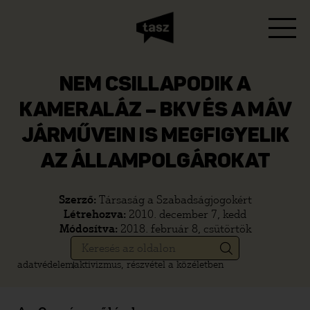
NEM CSILLAPODIK A
KAMERALÁZ – BKV ÉS A MÁV
JÁRMŰVEIN IS MEGFIGYELIK
AZ ÁLLAMPOLGÁROKAT
Szerző:
Társaság a Szabadságjogokért
Létrehozva:
2010. december 7, kedd
Módosítva:
2018. február 8, csütörtök
adatvédelem
aktivizmus, részvétel a közéletben