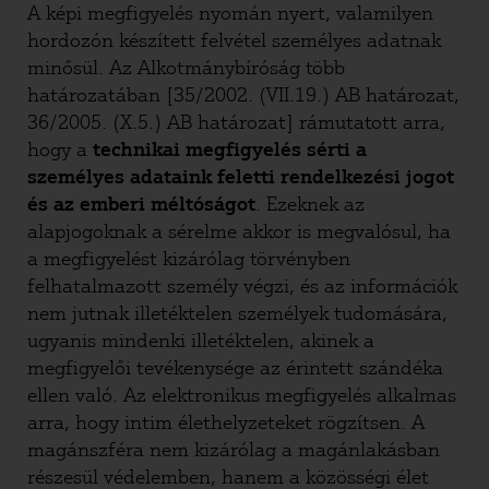
A képi megfigyelés nyomán nyert, valamilyen
hordozón készített felvétel személyes adatnak
minősül. Az Alkotmánybíróság több
határozatában [35/2002. (VII.19.) AB határozat,
36/2005. (X.5.) AB határozat] rámutatott arra,
hogy a
technikai megfigyelés sérti a
személyes adataink feletti rendelkezési jogot
és az emberi méltóságot
. Ezeknek az
alapjogoknak a sérelme akkor is megvalósul, ha
a megfigyelést kizárólag törvényben
felhatalmazott személy végzi, és az információk
nem jutnak illetéktelen személyek tudomására,
ugyanis mindenki illetéktelen, akinek a
megfigyelői tevékenysége az érintett szándéka
ellen való. Az elektronikus megfigyelés alkalmas
arra, hogy intim élethelyzeteket rögzítsen. A
magánszféra nem kizárólag a magánlakásban
részesül védelemben, hanem a közösségi élet