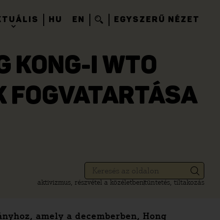
KTUÁLIS
HU
EN
EGYSZERŰ NÉZET
G KONG-I WTO
K FOGVATARTÁSA
aktivizmus, részvétel a közéletben
tüntetés, tiltakozás
pányhoz, amely a decemberben, Hong