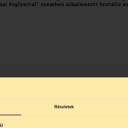
kai foglyaival” szemben alkalmazott brutális e
Részletek
ál