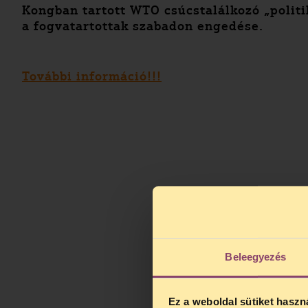
Kongban tartott WTO csúcstalálkozó „politi
a fogvatartottak szabadon engedése.
További információ!!!
Beleegyezés
Ez a weboldal sütiket haszn