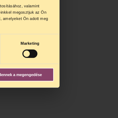
tosításához, valamint
einkkel megosztjuk az Ön
us 27 és
l, amelyeket Ön adott meg
us 25-én
n ezidő
Marketing
dennek a megengedése