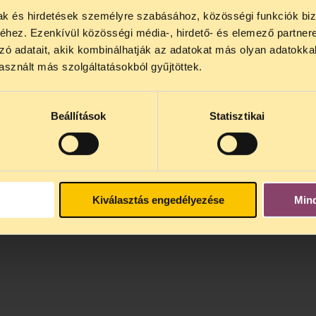
mak és hirdetések személyre szabásához, közösségi funkciók biz
NOS JOGSEGÉLY SZÜNET!
hez. Ezenkívül közösségi média-, hirdető- és elemező partner
lődő, Tájékoztatjuk, hogy
telefonos jogsegélyünk júli
zó adatait, akik kombinálhatják az adatokat más olyan adatokka
4 között szünetel
. Az első telefonos jogsegély
auguszt
sznált más szolgáltatásokból gyűjtöttek.
s 15 óra között lesz
. A
jogsegely@tasz.hu
email címe
 minket.
Beállítások
Statisztikai
Kiválasztás engedélyezése
Min