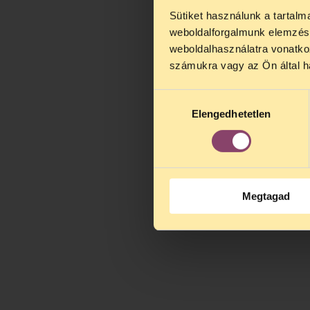
Sütiket használunk a tartal
TELEFO
weboldalforgalmunk elemzésé
Kedves érdek
weboldalhasználatra vonatko
augusztus 2
számukra vagy az Ön által ha
kedden, 13 é
alatt is elér
Hozzájárulás
Elengedhetetlen
kiválasztása
Megtagad