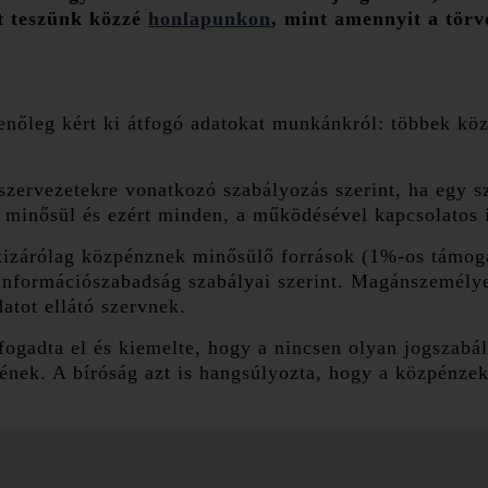
ot teszünk közzé
honlapunkon
, mint amennyit a törv
enőleg kért ki átfogó adatokat munkánkról: többek közö
l szervezetekre vonatkozó szabályozás szerint, ha egy 
 minősül és ezért minden, a működésével kapcsolatos 
zárólag közpénznek minősülő források (1%-os támogat
 információszabadság szabályai szerint. Magánszemélye
atot ellátó szervnek.
fogadta el és kiemelte, hogy a nincsen olyan jogszab
nek. A bíróság azt is hangsúlyozta, hogy a közpénzek