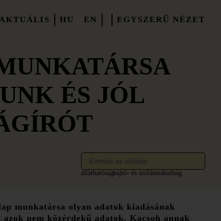
AKTUÁLIS
HU
EN
EGYSZERŰ NÉZET
 MUNKATÁRSA
UNK ÉS JÓL
ÁGÍRÓT
átláthatóság
sajtó- és szólásszabadság
rlap munkatársa olyan adatok kiadásának
rt azok nem közérdekű adatok. Kacsoh annak