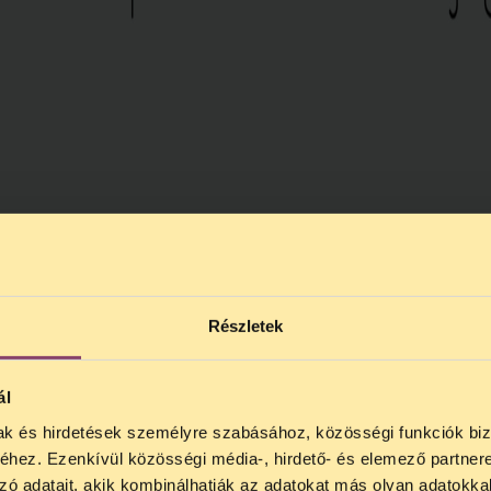
Részletek
ál
mak és hirdetések személyre szabásához, közösségi funkciók biz
ONOS JOGSEGÉLY SZÜNET!
hez. Ezenkívül közösségi média-, hirdető- és elemező partner
zó adatait, akik kombinálhatják az adatokat más olyan adatokka
ődő, Tájékoztatjuk, hogy
telefonos jogsegélyünk július 27 é