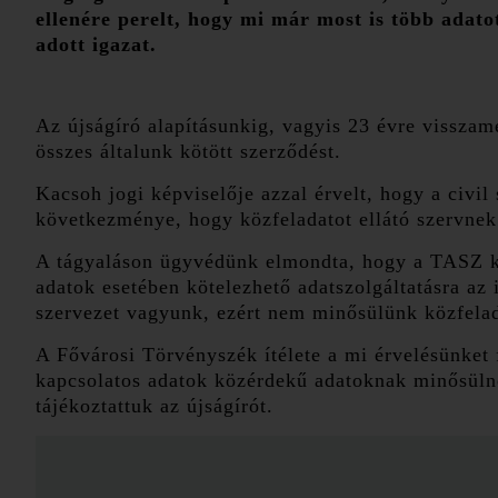
ellenére perelt, hogy mi már most is több adat
adott igazat.
Az újságíró alapításunkig, vagyis 23 évre visszam
összes általunk kötött szerződést.
Kacsoh jogi képviselője azzal érvelt, hogy a civi
következménye, hogy közfeladatot ellátó szervnek
A tágyaláson ügyvédünk elmondta, hogy a TASZ ki
adatok esetében kötelezhető adatszolgáltatásra az
szervezet vagyunk, ezért nem minősülünk közfelad
A Fővárosi Törvényszék ítélete a mi érvelésünket 
kapcsolatos adatok közérdekű adatoknak minősülné
tájékoztattuk az újságírót.