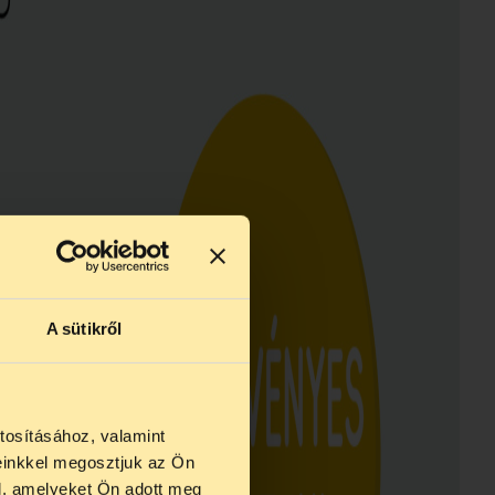
A sütikről
tosításához, valamint
einkkel megosztjuk az Ön
l, amelyeket Ön adott meg
s augusztus 24