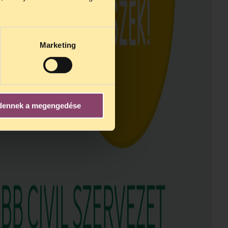
s 15 óra
Marketing
dennek a megengedése