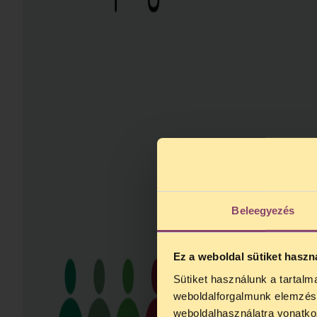
Beleegyezés
Ez a weboldal sütiket haszn
Sütiket használunk a tartal
TELEF
weboldalforgalmunk elemzésé
weboldalhasználatra vonatko
Kedves érdekl