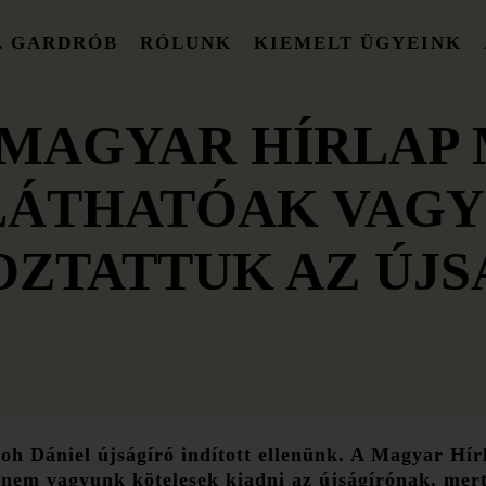
. GARDRÓB
RÓLUNK
KIEMELT ÜGYEINK
 MAGYAR HÍRLAP
LÁTHATÓAK VAGY
OZTATTUK AZ ÚJS
oh Dániel újságíró indított ellenünk. A Magyar Hí
t nem vagyunk kötelesek kiadni az újságírónak, me