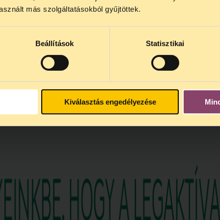
sznált más szolgáltatásokból gyűjtöttek.
el
. Az első telefonos jogsegély
augusztus 25-én kedden, 13 é
A
jogsegely@tasz.hu
email címen ezidő alatt is elér minket.
Beállítások
Statisztikai
Kiválasztás engedélyezése
Min