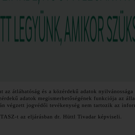
nt az átláhatóság és a közérdekű adatok nyilvánossága
özérdekű adatok megismerhetőségének funkciója az álla
án végzett jogvédői tevékenység nem tartozik az info
TASZ-t az eljárásban dr. Hüttl Tivadar képviseli.