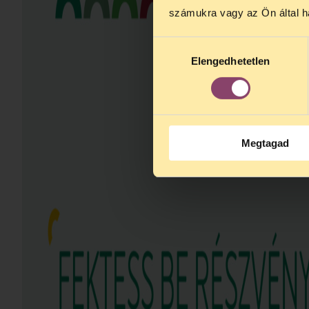
számukra vagy az Ön által ha
között szünet
között lesz
. 
Hozzájárulás
Elengedhetetlen
kiválasztása
Megtagad