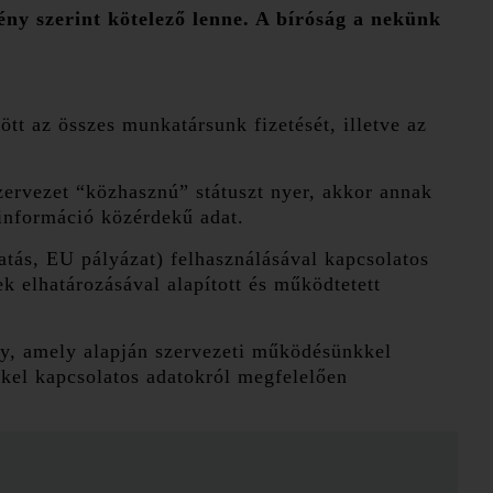
ény szerint kötelező lenne. A bíróság a nekünk
tt az összes munkatársunk fizetését, illetve az
szervezet “közhasznú” státuszt nyer, akkor annak
információ közérdekű adat.
ás, EU pályázat) felhasználásával kapcsolatos
k elhatározásával alapított és működtetett
ály, amely alapján szervezeti működésünkkel
kel kapcsolatos adatokról megfelelően