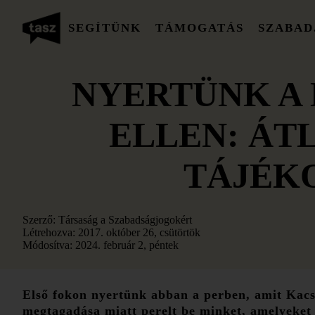
SEGÍTÜNK
TÁMOGATÁS
SZABAD
NYERTÜNK A
ELLEN: ÁT
TÁJÉK
Szerző:
Társaság a Szabadságjogokért
Létrehozva:
2017. október 26, csütörtök
Módosítva:
2024. február 2, péntek
Első fokon nyertünk abban a perben, amit Kacs
megtagadása miatt perelt be minket, amelyeke