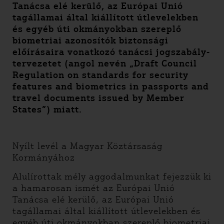
Tanácsa elé kerülő, az Európai Unió
tagállamai által kiállított útlevelekben
és egyéb úti okmányokban szereplő
biometriai azonosítók biztonsági
előírásaira vonatkozó tanácsi jogszabály-
tervezetet (angol nevén „Draft Council
Regulation on standards for security
features and biometrics in passports and
travel documents issued by Member
States”) miatt.
Nyílt levél a Magyar Köztársaság
Kormányához
Alulírottak mély aggodalmunkat fejezzük ki
a hamarosan ismét az Európai Unió
Tanácsa elé kerülő, az Európai Unió
tagállamai által kiállított útlevelekben és
egyéb úti okmányokban szereplő biometriai