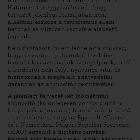
módosításokkal tartja elfogadhatónak.
Határozott meggyőződésünk, hogy a
tervezet jelenlegi formájában nem
alkalmas eszköze a terrorizmus elleni
harcnak és súlyosan csorbítja alapvető
jogainkat.
Nem tisztázott, miért lenne arra szükség,
hogy az európai polgárok útleveleiben
biometrikus azonosítók szerepeljenek, erről
a kérdésről nem folyt nyilvános vita, és
hiányoznak a megfelelő adatvédelmi
garanciák az azonosítók tekintetében.
A jelenlegi tervezet két biometrikus
azonosító (különlegesen pontos digitális
fénykép és ujjnyomat) használatát írná elő
annak ellenére, hogy az Egyesült Államok
és a Nemzetközi Polgári Repülési Szervezet
(ICAO) egyedül a digitális fénykép
használatát követeli meg, egyéb azonosítók