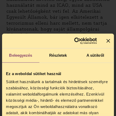
használatát mind az ICAO, mind az USA
csak lehetőségként veti fel. Az Amerikai
Egyesült Államok, bár igen elkötelezett a
terrorizmus elleni harc mellett, nem tartja
kívánatosnak, hogy saját állampolgárai
útleveleiben ujjnyomatot használjon.
A biometrikus azonosítókkal ellátott
útleveleket kezelő európai szintű rendszer
Beleegyezés
Részletek
A sütikről
több mint 450 millió polgár adatait tárolná
és kezelné megfelelő technológiai és
adatvédelmi szabályok kidolgozása nélkül.
Ez a weboldal sütiket használ
A mostanihoz hasonló tervet korábban
maga az Európai Bizottság vetette el, mivel
Sütiket használunk a tartalmak és hirdetések személyre
az az Unió polgárainak alapvető jogait
szabásához, közösségi funkciók biztosításához,
veszélyeztette volna.
valamint weboldalforgalmunk elemzéséhez. Ezenkívül
közösségi média-, hirdető- és elemező partnereinkkel
A felállítandó rendszer lehetővé tenné,
megosztjuk az Ön weboldalhasználatra vonatkozó
hogy az EU összes polgárának mozgását
adatait, akik kombinálhatják az adatokat más olyan
megfigyeljék, és széles teret nyitna a