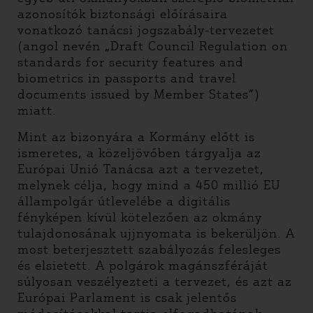
azonosítók biztonsági előírásaira
vonatkozó tanácsi jogszabály-tervezetet
(angol nevén „Draft Council Regulation on
standards for security features and
biometrics in passports and travel
documents issued by Member States”)
miatt.
Mint az bizonyára a Kormány előtt is
ismeretes, a közeljövőben tárgyalja az
Európai Unió Tanácsa azt a tervezetet,
melynek célja, hogy mind a 450 millió EU
állampolgár útlevelébe a digitális
fényképen kívül kötelezően az okmány
tulajdonosának ujjnyomata is bekerüljön. A
most beterjesztett szabályozás felesleges
és elsietett. A polgárok magánszféráját
súlyosan veszélyezteti a tervezet, és azt az
Európai Parlament is csak jelentős