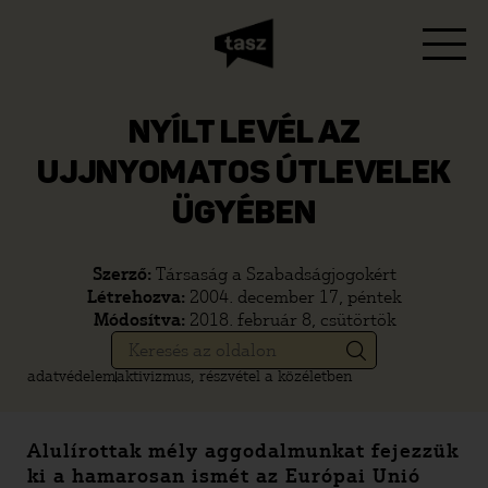
NYÍLT LEVÉL AZ
UJJNYOMATOS ÚTLEVELEK
ÜGYÉBEN
Szerző:
Társaság a Szabadságjogokért
Létrehozva:
2004. december 17, péntek
Módosítva:
2018. február 8, csütörtök
adatvédelem
aktivizmus, részvétel a közéletben
Alulírottak mély aggodalmunkat fejezzük
ki a hamarosan ismét az Európai Unió