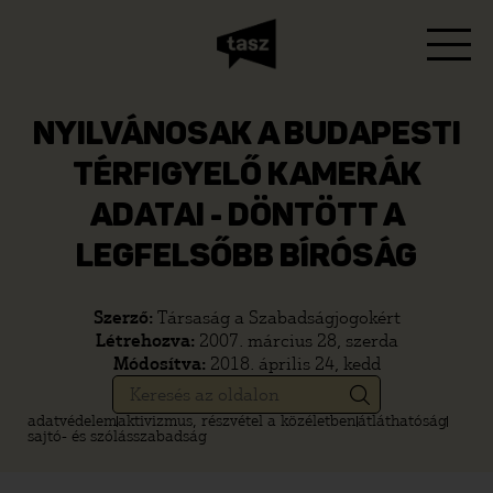
NYILVÁNOSAK A BUDAPESTI
TÉRFIGYELŐ KAMERÁK
ADATAI - DÖNTÖTT A
LEGFELSŐBB BÍRÓSÁG
Szerző:
Társaság a Szabadságjogokért
Létrehozva:
2007. március 28, szerda
Módosítva:
2018. április 24, kedd
adatvédelem
aktivizmus, részvétel a közéletben
átláthatóság
sajtó- és szólásszabadság