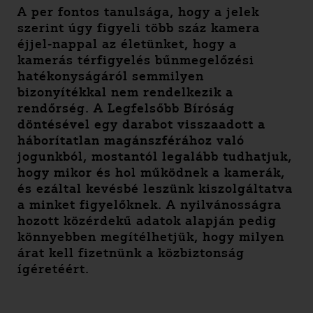
A per fontos tanulsága, hogy a jelek
szerint úgy figyeli több száz kamera
éjjel-nappal az életünket, hogy a
kamerás térfigyelés bűnmegelőzési
hatékonyságáról semmilyen
bizonyítékkal nem rendelkezik a
rendőrség. A Legfelsőbb Bíróság
döntésével egy darabot visszaadott a
háborítatlan magánszférához való
jogunkból, mostantól legalább tudhatjuk,
hogy mikor és hol működnek a kamerák,
és ezáltal kevésbé leszünk kiszolgáltatva
a minket figyelőknek. A nyilvánosságra
hozott közérdekű adatok alapján pedig
könnyebben megítélhetjük, hogy milyen
árat kell fizetnünk a közbiztonság
ígéretéért.