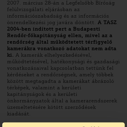
2007. március 28-án a Legfelsőbb Bíróság
felülvizsgálati eljárásban az
információszabadság és az információs
önrendelkezési jog javára döntött.
A TASZ
2004-ben indított pert a Budapesti
Rendőr-főkapitányság ellen, mivel az a
rendőrség által működtetett térfigyelő
kamerákra vonatkozó adatokat nem adta
ki.
A kamerák elhelyezkedésével,
működtetésével, hatékonysági és gazdasági
vonatkozásaival kapcsolatban tettünk fel
kérdéseket a rendőrségnek, amely többek
között megtagadta a kamerákat ábrázoló
térképek, valamint a kerületi
kapitányságok és a kerületi
önkormányzatok által a kamerarendszerek
üzemeltetésére kötött szerződések
kiadását.
2006 novemberében a pert a TASZ már