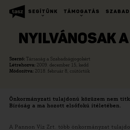
SEGÍTÜNK
TÁMOGATÁS
SZABAD
NYILVÁNOSAK A
Szerző:
Társaság a Szabadságjogokért
Létrehozva:
2009. december 15, kedd
Módosítva:
2018. február 8, csütörtök
Önkormányzati tulajdonú közüzem nem titko
Bíróság a ma hozott elsőfokú ítéletében.
A Pannon Víz Zrt. több önkormányzat tulajdon