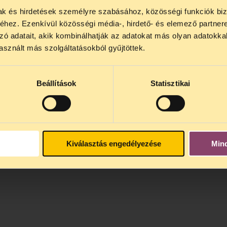
mak és hirdetések személyre szabásához, közösségi funkciók biz
NOS JOGSEGÉLY SZÜNET!
hez. Ezenkívül közösségi média-, hirdető- és elemező partner
lődő, Tájékoztatjuk, hogy
telefonos jogsegélyünk júli
zó adatait, akik kombinálhatják az adatokat más olyan adatokka
4 között szünetel
. Az első telefonos jogsegély
auguszt
sznált más szolgáltatásokból gyűjtöttek.
s 15 óra között lesz
. A
jogsegely@tasz.hu
email címe
 minket.
Beállítások
Statisztikai
Kiválasztás engedélyezése
Min