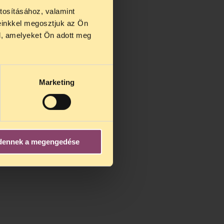
tosításához, valamint
einkkel megosztjuk az Ön
us 27 és
l, amelyeket Ön adott meg
us 25-én
n ezidő
Marketing
dennek a megengedése