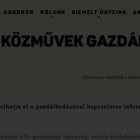
. GARDRÓB
RÓLUNK
KIEMELT ÜGYEINK
A
 KÖZMŰVEK GAZDÁ
aktivizmus, részvétel a közél
lhatja el a gazdálkodásával kapcsolatos infor
ában álló gazdasági társaság, amely közfeladatot