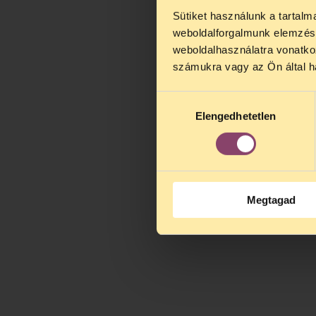
Sütiket használunk a tartal
TELEFO
weboldalforgalmunk elemzésé
Kedves érdek
weboldalhasználatra vonatko
augusztus 2
számukra vagy az Ön által ha
kedden, 13 é
alatt is elér
Hozzájárulás
Elengedhetetlen
kiválasztása
Megtagad