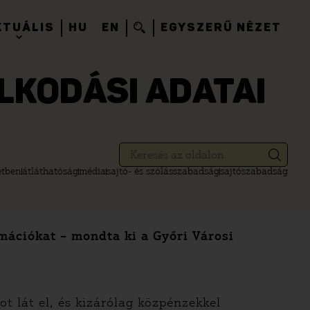
KTUÁLIS
HU
EN
EGYSZERŰ NÉZET
LKODÁSI ADATAI
etben
átláthatóság
média
sajtó- és szólásszabadság
sajtószabadság
mációkat – mondta ki a Győri Városi
 lát el, és kizárólag közpénzekkel