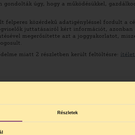
em gondolták úgy, hogy a működésükkel, gazdálko
t felperes közérdekű adatigényléssel fordult a cé
égviselők juttatásairól kért információt, azonban
ntésével megerősítette azt a joggyakorlatot, mis
ogosult.
jedelme miatt 2 részletben került feltöltésre:
ítéle
Részletek
ál