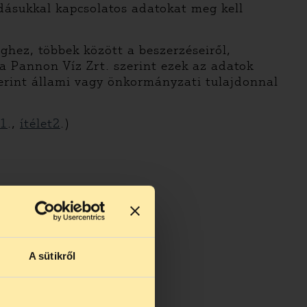
dásukkal kapcsolatos adatokat meg kell
ghez, többek között a beszerzéseiről,
 a Pannon Víz Zrt. szerint ezek az adatok
zerint állami vagy önkormányzati tulajdonnal
t1
.,
ítélet2
.)
A sütikről