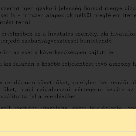
szerint igen gyakori jelenség Borsod megye biz
ket is – minden alapos ok nélkül megfélemlítene
ntést tenni.
 értelmében az
a hivatalos személy, aki hivatalos
 terjedő szabadságvesztéssel büntetendő.
rint az eset a következőképpen zajlott le:
 kis faluban a később feljelentést tevő asszony h
gy rendőrautó követi őket, amelyben két rendőr ül
a őket, majd szidalmazni, sértegetni kezdte az 
ólította fel a jelenlévőket.
volt személyi igazolány, ezért felajánlotta, ho
 éves gyermekét. Az intézkedő rendőr erre nem 
a rendőrautónak, majd – miután a gyermeket a je
megpróbált közbeavatkozni, mire a rendőrtől k