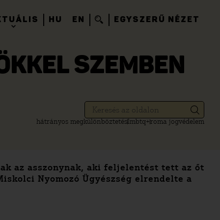
KTUÁLIS
HU
EN
EGYSZERŰ NÉZET
ÖKKEL SZEMBEN
hátrányos megkülönböztetés
lmbtq+
roma jogvédelem
 az asszonynak, aki feljelentést tett az őt
A Miskolci Nyomozó Ügyészség elrendelte a