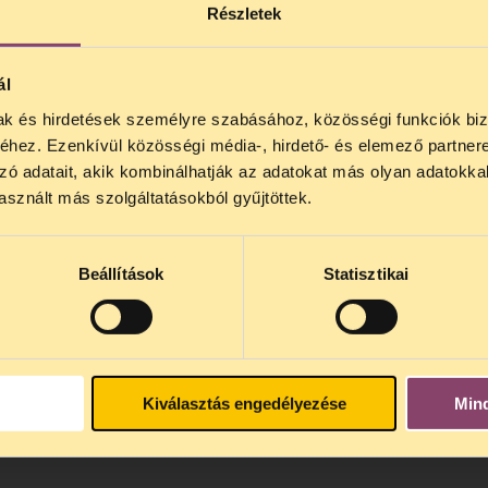
Részletek
érfinek az egyik rendőr szó nélkül kirúgta a lábai
égül mindhárom megbilincselt személyt előállí
ál
mak és hirdetések személyre szabásához, közösségi funkciók biz
NOS JOGSEGÉLY SZÜNET!
hez. Ezenkívül közösségi média-, hirdető- és elemező partner
lődő, Tájékoztatjuk, hogy
telefonos jogsegélyünk júli
zó adatait, akik kombinálhatják az adatokat más olyan adatokka
4 között szünetel
. Az első telefonos jogsegély
auguszt
sznált más szolgáltatásokból gyűjtöttek.
s 15 óra között lesz
. A
jogsegely@tasz.hu
email címe
 minket.
Beállítások
Statisztikai
Kiválasztás engedélyezése
Min