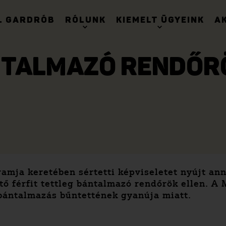
. GARDRÓB
RÓLUNK
KIEMELT ÜGYEINK
A
TALMAZÓ RENDŐR
ja keretében sértetti képviseletet nyújt annak
ető férfit tettleg bántalmazó rendőrök ellen. 
 bántalmazás bűntettének gyanúja miatt.