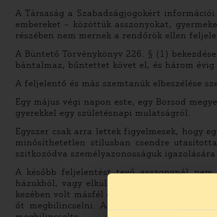
A Társaság a Szabadságjogokért információi 
embereket – közöttük asszonyokat, gyermeke
részében nem mernek a rendőrök ellen feljele
A Büntető Törvénykönyv 226
. § (1)
bekezdése
bántalmaz,
bűntettet
követ el, és három évig
A feljelentő és más szemtanúk elbeszélése sze
Egy május végi napon este, egy Borsod megyei
gyerekkel egy születésnapi mulatságról.
Egyszer csak arra lettek figyelmesek, hogy e
minősíthetetlen stílusban csendre utasított
szitkozódva személyazonosságuk igazolására sz
A később feljelentést tevő asszonynál nem 
házukból, vagy elküldi érte a jelenlévő, 12
kezében volt másfél éves unokája, nekivágta 
őt megbilincselni. Az asszony 12 éves fia 
megbilincselte.