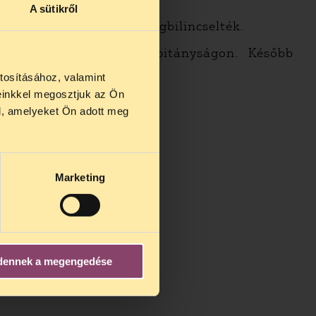
A sütikről
t, majd a földön őt is megbilincselték.
tották a Sz-i Rendőrkapitányságon. Később
tosításához, valamint
einkkel megosztjuk az Ön
us 27 és
l, amelyeket Ön adott meg
us 25-én
n ezidő
Marketing
dennek a megengedése