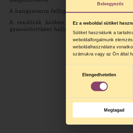
Beleegyezés
A hangzavarra felfigyelő, segítségükre siető f
A rendőrök közben erősítést kértek, és v
Ez a weboldal sütiket haszn
gyanúsítottként hallgatták ki őket.
Sütiket használunk a tartal
TELEFO
weboldalforgalmunk elemzésé
Kedves érdek
weboldalhasználatra vonatko
augusztus 2
számukra vagy az Ön által ha
kedden, 13 é
alatt is elér
Hozzájárulás
Elengedhetetlen
kiválasztása
Megtagad