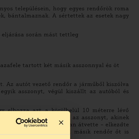
onyos településein, hogy egyes rendőrök roma
k, bántalmaznak. A sértettek az esetek nagy
 eljárása során mást tettleg
azafele tartott két másik asszonnyal és öt
t. Az autót vezető rendőr a járműből kiszólva
egyik asszonyt, végül kiszállt az autóból és
gy elhozza azt a körülbelül 10 méterre lévő
adott lehetőséget, hanem az asszonyt, akinek
len lévő édesanyja riadtan átvette – elkezdte
apott két pofont, majd a másik rendőr őt is