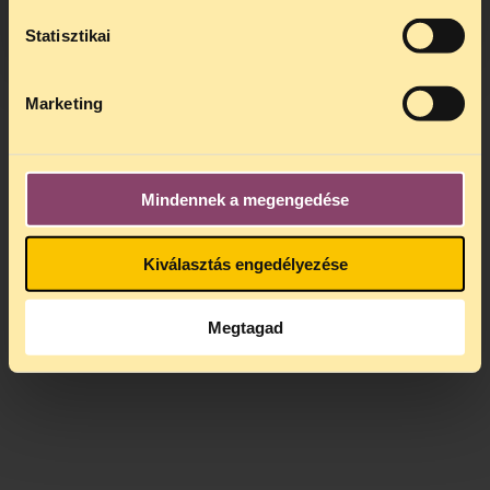
A
jogsegely@tasz.hu
email címen ezidő
alatt is elér minket.
Statisztikai
Marketing
Mindennek a megengedése
Kiválasztás engedélyezése
Megtagad