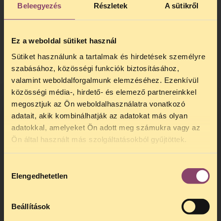
Beleegyezés
Részletek
A sütikről
Ez a weboldal sütiket használ
Sütiket használunk a tartalmak és hirdetések személyre
szabásához, közösségi funkciók biztosításához,
valamint weboldalforgalmunk elemzéséhez. Ezenkívül
közösségi média-, hirdető- és elemező partnereinkkel
megosztjuk az Ön weboldalhasználatra vonatkozó
adatait, akik kombinálhatják az adatokat más olyan
adatokkal, amelyeket Ön adott meg számukra vagy az
TELEFONOS JOGSEGÉLY
Ön által használt más szolgáltatásokból gyűjtöttek.
SZÜNET!
Hozzájárulás
Kedves érdeklődő, Tájékoztatjuk,
Elengedhetetlen
kiválasztása
hogy
telefonos jogsegélyünk július 27 és
augusztus 24 között szünetel
. Az első
telefonos jogsegély
augusztus 25-én
Beállítások
kedden, 13 és 15 óra között lesz
.