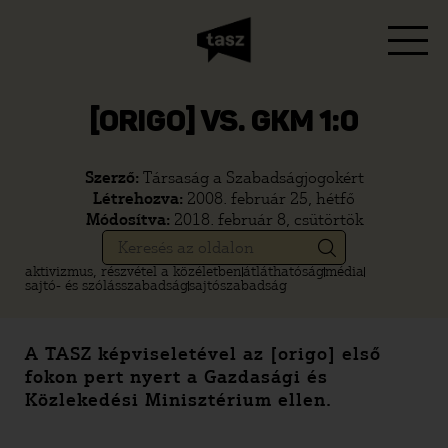
[ORIGO] VS. GKM 1:0
Szerző:
Társaság a Szabadságjogokért
Létrehozva:
2008. február 25, hétfő
Módosítva:
2018. február 8, csütörtök
aktivizmus, részvétel a közéletben
átláthatóság
média
sajtó- és szólásszabadság
sajtószabadság
A TASZ képviseletével az [origo] első
fokon pert nyert a Gazdasági és
Közlekedési Minisztérium ellen.