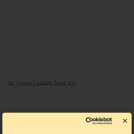
Az [origo] cikkét lásd itt!