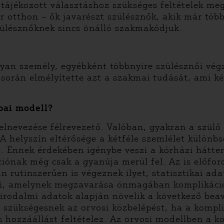
tájékozott választáshoz szükséges feltételek meg
r otthon – ők javarészt szülésznők, akik már töb
szülésznőknek sincs önálló szakmakódjuk.
lyan személy, egyébként többnyire szülésznői vé
 során elmélyítette azt a szakmai tudását, ami ké
ábai modell?
 elnevezése félrevezető. Valóban, gyakran a szül
 A helyszín eltérősége a kétféle szemlélet különb
. Ennek érdekében igénybe veszi a kórházi hátter
iónak még csak a gyanúja merül fel. Az is előfor
n rutinszerűen is végeznek ilyet, statisztikai ad
nti, amelynek megzavarása önmagában komplikáci
rodalmi adatok alapján növelik a következő beav
ja szükségesnek az orvosi közbelépést, ha a kom
s hozzáállást feltételez. Az orvosi modellben a k