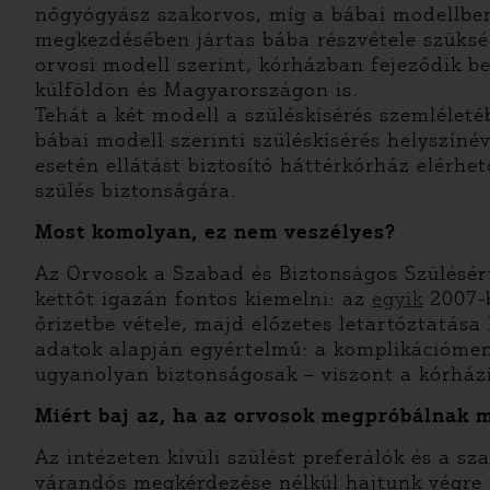
nőgyógyász szakorvos, míg a bábai modellben 
megkezdésében jártas bába részvétele szükség
orvosi modell szerint, kórházban fejeződik b
külföldön és Magyarországon is.
Tehát a két modell a szüléskísérés szemlélet
bábai modell szerinti szüléskísérés helyszín
esetén ellátást biztosító háttérkórház elérh
szülés biztonságára.
Most komolyan, ez nem veszélyes?
Az Orvosok a Szabad és Biztonságos Szülésért
kettőt igazán fontos kiemelni: az
egyik
2007-b
őrizetbe vétele, majd előzetes letartóztatása
adatok alapján egyértelmű: a komplikációment
ugyanolyan biztonságosak – viszont a kórházi
Miért baj az, ha az orvosok megpróbálnak 
Az intézeten kívüli szülést preferálók és a s
várandós megkérdezése nélkül hajtunk végre f