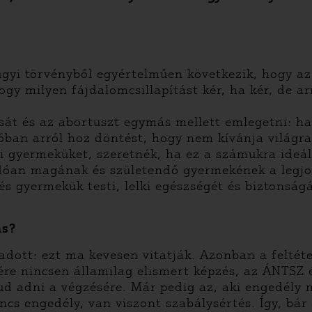
gyi törvényből egyértelműen következik, hogy az
y milyen fájdalomcsillapítást kér, ha kér, de arr
ását és az abortuszt egymás mellett emlegetni: h
óban arról hoz döntést, hogy nem kívánja világra
ni gyermeküket, szeretnék, ha ez a számukra ideáli
dóan magának és születendő gyermekének a legjo
t és gyermekük testi, lelki egészségét és biztonsá
ás?
ott: ezt ma kevesen vitatják. Azonban a feltétel
ére nincsen államilag elismert képzés, az ÁNTSZ
ud adni a végzésére. Már pedig az, aki engedély 
ncs engedély, van viszont szabálysértés. Így, bár 