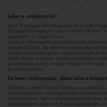
Lehet-e otthonszülni?
Igen. A magyar Alkotmányból és az egészségü
döntéseket meghozni: ami vonatkozik arra, hog
gyermekét a világra hozni.
Téves és félrevezető az otthonszülés választ
szembeállítása. Az abortusz során egy nő val
szülést választók igenis világra kívánják hoz
abból, hogy az ember alaptermészetéből adó
az intézeten kívüli szülést választó nők sajá
az otthonszülést.
Ha lehet otthonszülni, akkor mire a felhajt
Valóban a leendő anyák számára a választás ad
szüléskíséréshez szükséges tudás megszerzés
ilyen szakmát, így a hatóság engedélyt sem t
szabálysértést követ el. Nincs szabályozás, ni