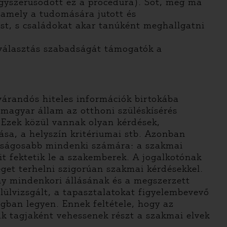
gyszerűsödött ez a procedúra). Sőt, még ma
 amely a tudomására jutott és
ást, s családokat akar tanúként meghallgatni
a választás szabadságát támogatók a
várandós hiteles információk birtokába
a magyar állam az otthoni szüléskísérés
. Ezek közül vannak olyan kérdések,
sa, a helyszín kritériumai stb. Azonban
onságosabb mindenki számára: a szakmai
it fektetik le a szakemberek. A jogalkotónak
eget terhelni szigorúan szakmai kérdésekkel.
ny mindenkori állásának és a megszerzett
lülvizsgált, a tapasztalatokat figyelembevevő
gban legyen. Ennek feltétele, hogy az
k tagjaként vehessenek részt a szakmai elvek