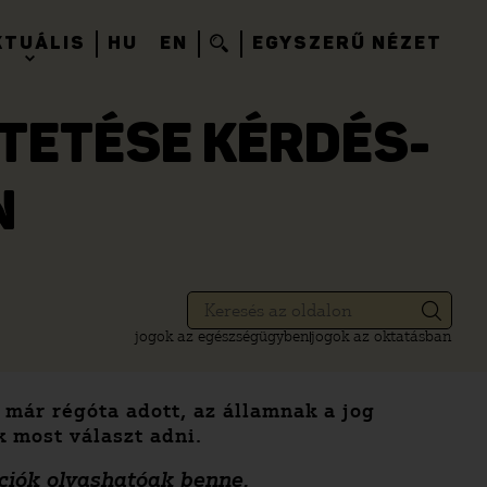
KTUÁLIS
HU
EN
EGYSZERŰ NÉZET
RTETÉSE KÉRDÉS-
N
jogok az egészségügyben
jogok az oktatásban
 már régóta adott, az államnak a jog
 most választ adni.
ációk olvashatóak benne.