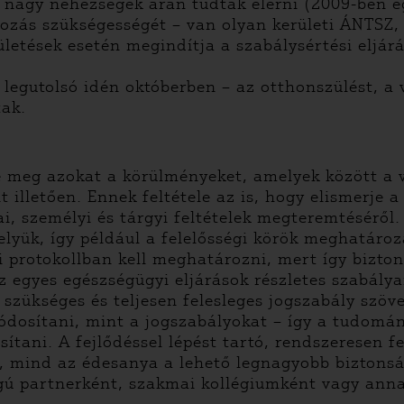
nagy nehézségek árán tudták elérni (2009-ben e
yozás szükségességét – van olyan kerületi ÁNTSZ,
ületések esetén megindítja a szabálysértési eljár
a legutolsó idén októberben – az otthonszülést, 
tak.
e meg azokat a körülményeket, amelyek között a 
t illetően. Ennek feltétele az is, hogy elismerje 
i, személyi és tárgyi feltételek megteremtéséről
yük, így például a felelősségi körök meghatározá
 protokollban kell meghatározni, mert így bizt
z egyes egészségügyi eljárások részletes szabálya
 szükséges és teljesen felesleges jogszabály szöv
ódosítani, mint a jogszabályokat – így a tudomá
tani. A fejlődéssel lépést tartó, rendszeresen fe
k, mind az édesanya a lehető legnagyobb biztonsá
ngú partnerként, szakmai kollégiumként vagy anna