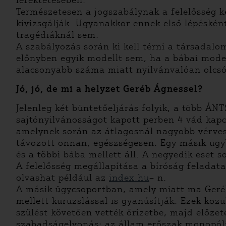
lefektetésében.
Természetesen a jogszabálynak a felelősség k
kívizsgálják. Ugyanakkor ennek első lépéské
tragédiáknál sem.
A szabályozás során ki kell térni a társadal
előnyben egyik modellt sem, ha a bábai model
alacsonyabb száma miatt nyilvánvalóan olcsób
Jó, jó, de mi a helyzet Geréb Ágnessel?
Jelenleg két büntetőeljárás folyik, a több ÁN
sajtónyilvánosságot kapott perben 4 vád kapc
amelynek során az átlagosnál nagyobb vérvesz
távozott onnan, egészségesen. Egy másik ügy
és a többi bába mellett áll. A negyedik eset
A felelősség megállapítása a bíróság feladata
olvashat például az
index.hu
– n.
A másik ügycsoportban, amely miatt ma Geréb 
mellett kuruzslással is gyanúsítják. Ezek köz
szülést követően vették őrizetbe, majd előzete
szabadságelvonás: az állam erőszak monopóli