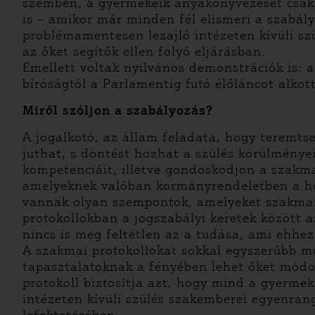
szemben, a gyermekeik anyakönyvezését csak 
is – amikor már minden fél elismeri a szabál
problémamentesen lezajló intézeten kívüli sz
az őket segítők ellen folyó eljárásban.
Emellett voltak nyilvános demonstrációk is: 
bíróságtól a Parlamentig futó élőláncot alkot
Miről szóljon a szabályozás?
A jogalkotó, az állam feladata, hogy teremts
juthat, s döntést hozhat a szülés körülményei
kompetenciáit, illetve gondoskodjon a szakma
amelyeknek valóban kormányrendeletben a hel
vannak olyan szempontok, amelyeket szakmai
protokollokban a jogszabályi keretek között a
nincs is meg feltétlen az a tudása, ami ehhez
A szakmai protokollokat sokkal egyszerűbb m
tapasztalatoknak a fényében lehet őket módosí
protokoll biztosítja azt, hogy mind a gyerme
intézeten kívüli szülés szakemberei egyenra