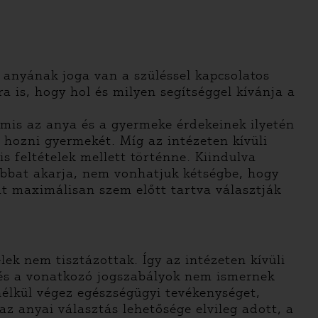
 anyának joga van a szüléssel kapcsolatos
a is, hogy hol és milyen segítséggel kívánja a
amis az anya és a gyermeke érdekeinek ilyetén
 hozni gyermekét. Míg az intézeten kívüli
s feltételek mellett történne. Kiindulva
bbat akarja, nem vonhatjuk kétségbe, hogy
gát maximálisan szem előtt tartva választják
ek nem tisztázottak. Így az intézeten kívüli
 és a vonatkozó jogszabályok nem ismernek
nélkül végez egészségügyi tevékenységet,
az anyai választás lehetősége elvileg adott, a