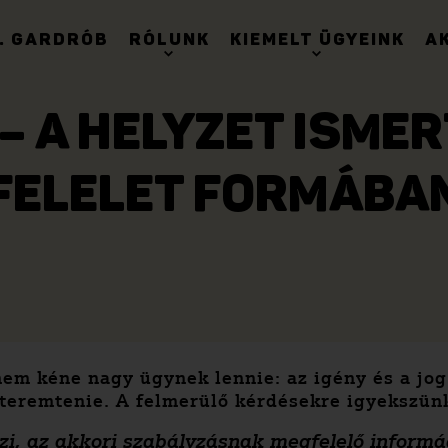
. GARDRÓB
RÓLUNK
KIEMELT ÜGYEINK
A
 A HELYZET ISME
FELELET FORMÁBA
nem kéne nagy ügynek lennie: az igény és a jog
gteremtenie. A felmerülő kérdésekre igyekszünk
özi, az akkori szabályzásnak megfelelő inform