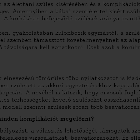
az élettani szülés kísérésében és a komplikációk 
es. Amennyiben a bábai szemlélettel kísért szülés
e. A kórházban befejeződő szülések aránya az otth
ében, gyakorlatában különbözik egymástól, a szülé
ével szemben támasztott követelményeknek az alap 
ető távolságára kell vonatkozni. Ezek azok a kör
 elnevezésű tömörülés több nyilatkozatot is kiad
en született az akkori egyeztetésekhez kapcsol
 kapcsán. A nevéből is látszik, hogy orvosok fogla
es terhességeket követő szüléseket összehasonlít
 modell szerinti szülések során több beavatkozás
minden komplikációt megelőzni?
zabályozást, a választás lehetőségét támogatók s
elesleges vizsgálatokat, beavatkozásokat. Ez ell