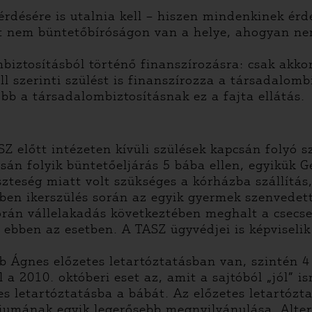
érdésére is utalnia kell – hiszen mindenkinek é
nt nem büntetőbíróságon van a helye, ahogyan ne
ombiztosításból történő finanszírozásra: csak akk
l szerinti szülést is finanszírozza a társadalomb
b a társadalombiztosításnak ez a fajta ellátás.
TSZ előtt intézeten kívüli szülések kapcsán folyó 
sán folyik büntetőeljárás 5 bába ellen, egyikük G
teség miatt volt szükséges a kórházba szállítás, 
ben ikerszülés során az egyik gyermek szenvedet
 során vállelakadás következtében meghalt a csecs
 ebben az esetben. A TASZ ügyvédjei is képviselik
Ágnes előzetes letartóztatásban van, szintén 4 ü
ül a 2010. októberi eset az, amit a sajtóból „jól”
s letartóztatásba a bábát. Az előzetes letartóztat
umának egyik legerősebb megnyilvánulása. Altern