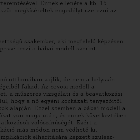
teremtésével. Ennek ellenére a kb. 15
bször megkíséreltek engedélyt szerezni az
gzettségű szakember, aki megfelelő képzésen
pessé teszi a bábai modell szerint
ő nő otthonában zajlik, de nem a helyszín
ségeiből fakad. Az orvosi modell a
et, a műszeres vizsgálati és a beavatkozási
dul, hogy a nő egyéni kockázati tényezőitől
atok alapján. Ezzel szemben a bábai modell a
ókat von maga után, és ennek következtében
atkozások valószínűségét. Ezért a
plikáció más módon nem védhető ki.
omplikációk elhárítására képzett szülész-