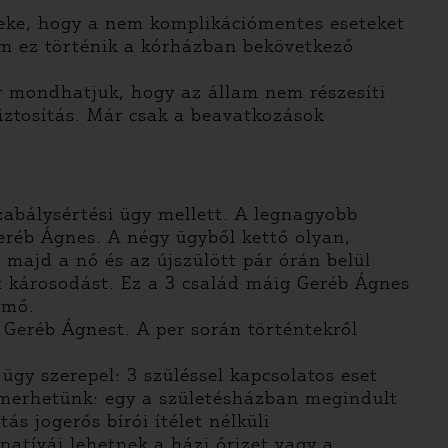
rdeke, hogy a nem komplikációmentes eseteket
m ez történik a kórházban bekövetkező
or mondhatjuk, hogy az állam nem részesíti
iztosítás. Már csak a beavatkozások
szabálysértési ügy mellett. A legnagyobb
eréb Ágnes. A négy ügyből kettő olyan,
majd a nő és az újszülött pár órán belül
t károsodást. Ez a 3 család máig Geréb Ágnes
emő.
 Geréb Ágnest. A per során történtekről
gy szerepel: 3 szüléssel kapcsolatos eset
 ismerhetünk: egy a születésházban megindult
ás jogerős bírói ítélet nélküli
atívái lehetnek a házi őrizet vagy a