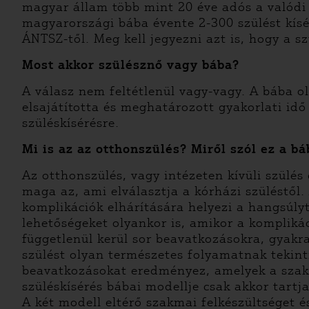
magyar állam több mint 20 éve adós a valódi 
magyarországi bába évente 2-300 szülést kísé
ÁNTSZ-től. Meg kell jegyezni azt is, hogy a 
Most akkor szülésznő vagy bába?
A válasz nem feltétlenül vagy-vagy. A bába o
elsajátította és meghatározott gyakorlati idő
szüléskísérésre.
Mi is az az otthonszülés? Miről szól ez a b
Az otthonszülés, vagy intézeten kívüli szülés
maga az, ami elválasztja a kórházi szüléstől.
komplikációk elhárítására helyezi a hangsúlyt
lehetőségeket olyankor is, amikor a komplikác
függetlenül kerül sor beavatkozásokra, gyakra
szülést olyan természetes folyamatnak teki
beavatkozásokat eredményez, amelyek a szaki
szüléskísérés bábai modellje csak akkor tart
A két modell eltérő szakmai felkészültséget é