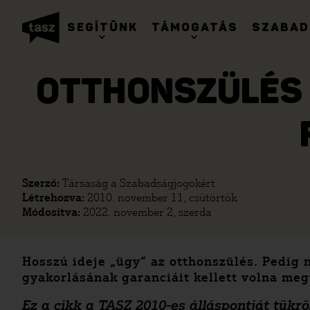
SEGÍTÜNK
TÁMOGATÁS
SZABAD
OTTHONSZÜLÉS –
Szerző:
Társaság a Szabadságjogokért
Létrehozva:
2010. november 11, csütörtök
Módosítva:
2022. november 2, szerda
Hosszú ideje „ügy” az otthonszülés. Pedig 
gyakorlásának garanciáit kellett volna me
Ez a cikk a TASZ 2010-es álláspontját tükr