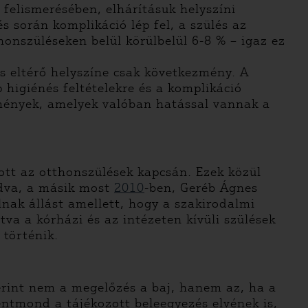
felismerésében, elhárításuk helyszíni
 során komplikáció lép fel, a szülés az
onszüléseken belül körülbelül 6-8 % – igaz ez
s eltérő helyszíne csak következmény. A
higiénés feltételekre és a komplikáció
ülmények, amelyek valóban hatással vannak a
ott az otthonszülések kapcsán. Ezek közül
ódva, a másik most
2010
-ben, Geréb Ágnes
lnak állást amellett, hogy a szakirodalmi
va a kórházi és az intézeten kívüli szülések
 történik.
zerint nem a megelőzés a baj, hanem az, ha a
entmond a tájékozott beleegyezés elvének is,