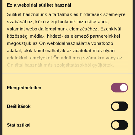
Kérjük, a rendelkezésére álló eszközökkel
Ez a weboldal sütiket használ
segítse elő, hogy az ügyről minél többen
tudomást szerezhessenek!
Sütiket használunk a tartalmak és hirdetések személyre
szabásához, közösségi funkciók biztosításához,
valamint weboldalforgalmunk elemzéséhez. Ezenkívül
közösségi média-, hirdető- és elemező partnereinkkel
megosztjuk az Ön weboldalhasználatra vonatkozó
adatait, akik kombinálhatják az adatokat más olyan
adatokkal, amelyeket Ön adott meg számukra vagy az
TELEFONOS JOGSEGÉLY
Ön által használt más szolgáltatásokból gyűjtöttek.
SZÜNET!
Hozzájárulás
Kedves érdeklődő, Tájékoztatjuk,
Elengedhetetlen
kiválasztása
hogy
telefonos jogsegélyünk július 27 és
augusztus 24 között szünetel
. Az első
telefonos jogsegély
augusztus 25-én
Beállítások
kedden, 13 és 15 óra között lesz
.
A
jogsegely@tasz.hu
email címen ezidő
alatt is elér minket.
Statisztikai