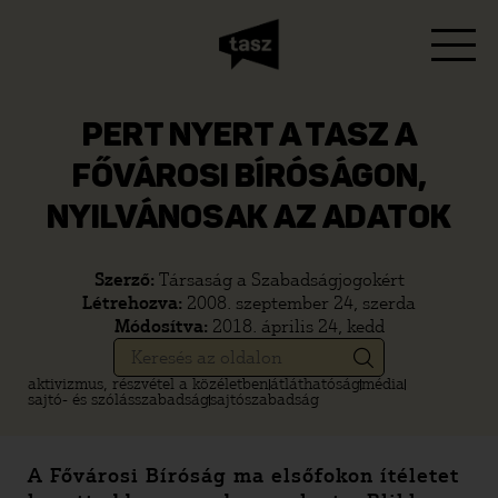
PERT NYERT A TASZ A
FŐVÁROSI BÍRÓSÁGON,
NYILVÁNOSAK AZ ADATOK
Szerző:
Társaság a Szabadságjogokért
Létrehozva:
2008. szeptember 24, szerda
Módosítva:
2018. április 24, kedd
aktivizmus, részvétel a közéletben
átláthatóság
média
sajtó- és szólásszabadság
sajtószabadság
A Fővárosi Bíróság ma elsőfokon ítéletet