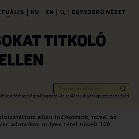
KTUÁLIS
HU
EN
EGYSZERŰ NÉZET
SOKAT TITKOLÓ
ELLEN
etben
átláthatóság
média
sajtó- és szólásszabadság
sajtószabadság
inisztérium ellen indítottunk, mivel az
ves adataiban milyen tétel növeli 100