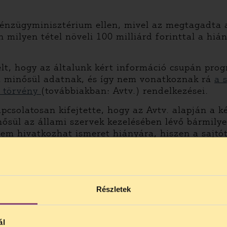
énzügyminisztérium ellen, mivel az megtagadta a
 milyen tétel növeli 100 milliárd forinttal a hiá
lt, hogy az általunk kért információ csupán progn
m minősül adatnak, és így nem vonatkoznak rá
a 
. törvény
(továbbiakban: Avtv.) rendelkezései.
pcsolatosan kifejtette, hogy az Avtv. alapján a k
ősül az állami szervek kezelésében lévő bármily
em hivatkozhat ismeret hiányára, hiszen a sajtó
információ, amely a becslés alapjául szolgált. A 
kozott, amely kimondta, hogy az adat fogalmát ne
ótár fogalommeghatározására.
és kötelezte a Pénzügyminisztériumot, hogy az íté
Részletek
tételének tartalmára vonatkozó adatokat.
ál