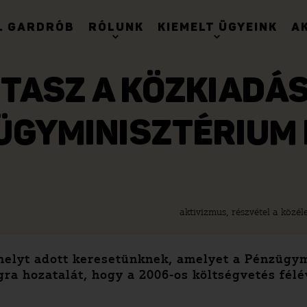
. GARDRÓB
RÓLUNK
KIEMELT ÜGYEINK
A
 TASZ A KÖZKIADÁ
ÜGYMINISZTÉRIUM 
aktivizmus, részvétel a közél
helyt adott keresetünknek, amelyet a Pénzügym
a hozatalát, hogy a 2006-os költségvetés félé