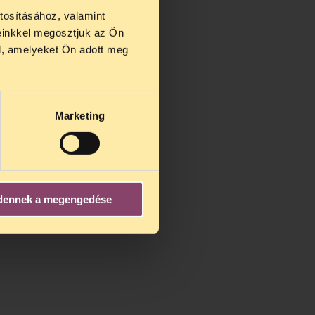
tosításához, valamint
einkkel megosztjuk az Ön
us 27 és
l, amelyeket Ön adott meg
us 25-én
n ezidő
Marketing
dennek a megengedése