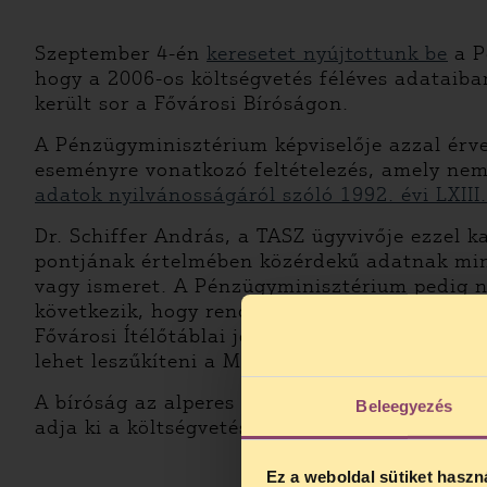
Szeptember 4-én
keresetet nyújtottunk be
a P
hogy a 2006-os költségvetés féléves adataiban
került sor a Fővárosi Bíróságon.
A Pénzügyminisztérium képviselője azzal érve
eseményre vonatkozó feltételezés, amely ne
adatok nyilvánosságáról szóló 1992. évi LXIII
Dr. Schiffer András, a TASZ ügyvivője ezzel ka
pontjának értelmében közérdekű adatnak min
vagy ismeret. A Pénzügyminisztérium pedig n
következik, hogy rendelkezésükre állt érdemi 
Fővárosi Ítélőtáblai jogerős döntésre hivat
lehet leszűkíteni a Magyar Értelmező Kézisz
A bíróság az alperes érvelését elutasította, 
Beleegyezés
adja ki a költségvetés egyszeri hiánynövelő 
Ez a weboldal sütiket haszn