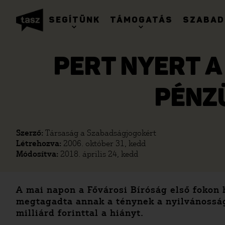
SEGÍTÜNK
TÁMOGATÁS
SZABAD
PERT NYERT A
PÉNZ
Szerző:
Társaság a Szabadságjogokért
Létrehozva:
2006. október 31, kedd
Módosítva:
2018. április 24, kedd
A mai napon a Fővárosi Bíróság első fokon 
megtagadta annak a ténynek a nyilvánosságr
milliárd forinttal a hiányt.