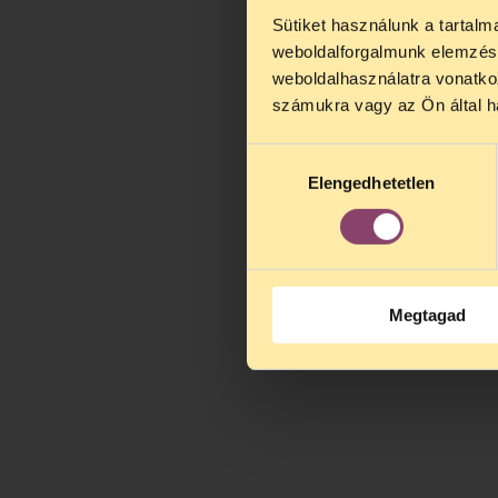
Sütiket használunk a tartal
TELEFO
weboldalforgalmunk elemzésé
Kedves érdek
weboldalhasználatra vonatko
augusztus 2
számukra vagy az Ön által ha
kedden, 13 é
alatt is elér
Hozzájárulás
Elengedhetetlen
kiválasztása
Megtagad