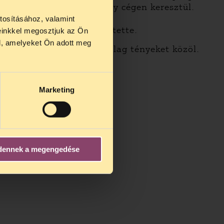
az takarítókat, hanem egy cégen keresztül.
y például saját könyveit
tosításához, valamint
erjesztette és népszerűsítette.
einkkel megosztjuk az Ön
us 27 és
l, amelyeket Ön adott meg
telmű, hogy a cikk kizárólag tényeket közöl.
us 25-én
ti.”
n ezidő
Marketing
dennek a megengedése