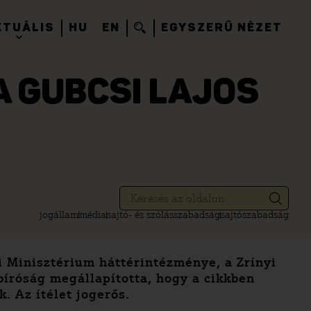
KTUÁLIS
HU
EN
EGYSZERŰ NÉZET
A GUBCSI LAJOS
jogállam
média
sajtó- és szólásszabadság
sajtószabadság
mi Minisztérium háttérintézménye, a Zrínyi
bíróság megállapította, hogy a cikkben
. Az ítélet jogerős.