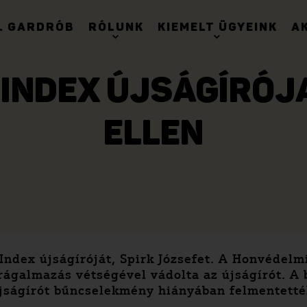
. GARDRÓB
RÓLUNK
KIEMELT ÜGYEINK
A
 INDEX ÚJSÁGÍRÓJ
ELLEN
 Index újságíróját, Spirk Józsefet. A Honvédel
rágalmazás vétségével vádolta az újságírót. A 
újságírót bűncselekmény hiányában felmentették