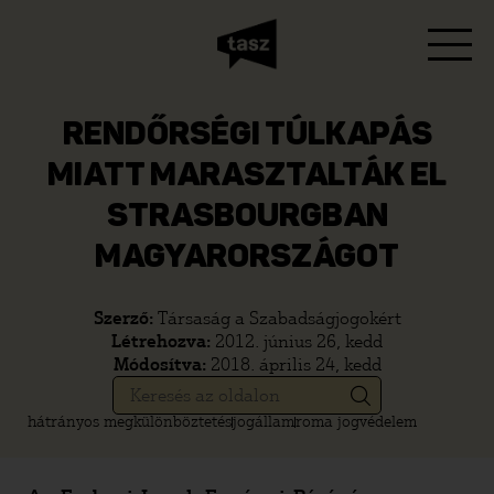
RENDŐRSÉGI TÚLKAPÁS
MIATT MARASZTALTÁK EL
STRASBOURGBAN
MAGYARORSZÁGOT
Szerző:
Társaság a Szabadságjogokért
Létrehozva:
2012. június 26, kedd
Módosítva:
2018. április 24, kedd
hátrányos megkülönböztetés
jogállam
roma jogvédelem