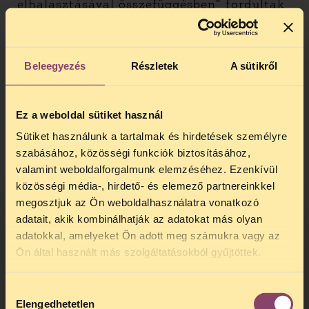
elhalasztásával összefüggésben” fordultak
hozzá érintettek panasszal, de egy beteg
vagy hozzátartozó sem kereste meg azzal,
hogy állapota ellenére hazaküldték a
Beleegyezés
Részletek
A sütikről
kórházból, megfelelő ellátás nélkül.
Hogy a kórházi ágykiürítések
problémáját ne lehessen szőnyeg alá
Ez a weboldal sütiket használ
söpörni, olyan egyszerűen kitölthető
Sütiket használunk a tartalmak és hirdetések személyre
mintabeadványokat osztunk meg,
szabásához, közösségi funkciók biztosításához,
amelyekkel az érintett hozzátartozók
valamint weboldalforgalmunk elemzéséhez. Ezenkívül
panaszt tehetnek az Alapvető Jogok
közösségi média-, hirdető- és elemező partnereinkkel
Biztosánál, illetve a Nemzeti
megosztjuk az Ön weboldalhasználatra vonatkozó
Népegészségügyi Központnál.
adatait, akik kombinálhatják az adatokat más olyan
Az alább letölthető dokumentumokat a
adatokkal, amelyeket Ön adott meg számukra vagy az
TELEFONOS JOGSEGÉLY
sárga színnel jelölt útmutatásnak
Ön által használt más szolgáltatásokból gyűjtöttek.
megfelelően kell kitölteni (elküldés előtt az
SZÜNET!
útmutatást törölni kell). Fontos, hogy
Hozzájárulás
Kedves érdeklődő, Tájékoztatjuk,
először a Nemzeti Népegészségügyi
Elengedhetetlen
kiválasztása
hogy
telefonos jogsegélyünk július 27 és