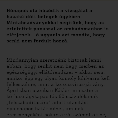
Hónapok óta húzódik a vizsgálat a
hazaküldött betegek ügyében.
Mintabeadványokkal segítünk, hogy az
érintettek panaszai az ombudsmanhoz is
elérjenek – ő ugyanis azt mondta, hogy
senki nem fordult hozzá.
Mindannyian szeretnénk biztosak lenni
abban, hogy senkit nem hagy cserben az
egészségügyi ellátórendszer – akkor sem,
amikor épp egy olyan komoly kihívásra kell
felkészülnie, mint a koronavírus-járvány.
Áprilisban azonban Kásler miniszter a
kórházi ágykapacitás 60 százalékának
„felszabadítására” adott utasítást
nyolcnapos határidővel, aminek
eredményeként sokan arról számoltak be,