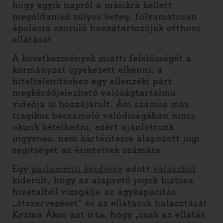
hogy egyik napról a másikra kellett
megoldaniuk súlyos beteg, folyamatosan
ápolásra szoruló hozzátartozójuk otthoni
ellátását.
A következmények miatti felelősségét a
kormányzat igyekezett elkenni, a
hiteltelenítéshez egy ellenzéki párt
megkérdőjelezhető valóságtartalmú
videója is hozzájárult. Ám számos más
tragikus beszámoló valódiságában nincs
okunk kételkedni, ezért ajánlottunk
ingyenes, nem kártérítésre alapozott jogi
segítséget az érintettek számára.
Egy
parlamenti kérdésre
adott
válaszból
kiderült, hogy az alapvető jogok biztosa
hivatalból vizsgálja az ágykapacitás
„átszervezését” és az ellátások halasztását.
Kozma Ákos azt írta, hogy „csak az ellátás