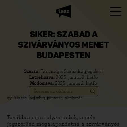
SIKER: SZABAD A
SZIVÁRVÁNYOS MENET
BUDAPESTEN
Szerző:
Társaság a Szabadságjogokért
Létrehozva:
2025. június 2, hétfő
Módosítva:
2025. június 2, hétfő
gyülekezési jog
lmbtq+
tüntetés, tiltakozás
Továbbra sincs olyan indok, amely
jogszerűen megalapozhatná a szivárványos