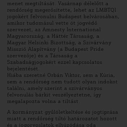
menet megtiltását. Vasárnap délelőtt a
rendőrség megerősítette, lehet az LMBTQI
jogokért felvonulni Budapest belvárosában,
amikor tudomásul vette öt jogvédő
szervezet,
az Amnesty International
Magyarország, a Háttér Társaság, a
Magyar Helsinki Bizottság, a Szivárvány
Misszió Alapítvány (a Budapest Pride
szervezője) és a Társaság a
Szabadságjogokért
ezzel kapcsolatos
bejelentését.
Hiába szeretné Orbán Viktor, sem a Kúria,
sem a rendőrség nem tudott olyan indokot
találni, amely szerint a szivárványos
felvonulás bárkit veszélyeztetne, így
megalapozta volna a tiltást.
A kormányzat gyűlöletkeltése és jogtiprása
miatt a rendőrség tiltó határozatot hozott
és a jogorvoslatok elhúzódása oda