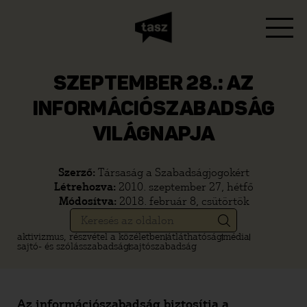
SZEPTEMBER 28.: AZ
INFORMÁCIÓSZABADSÁG
VILÁGNAPJA
Szerző:
Társaság a Szabadságjogokért
Létrehozva:
2010. szeptember 27, hétfő
Módosítva:
2018. február 8, csütörtök
aktivizmus, részvétel a közéletben
átláthatóság
média
sajtó- és szólásszabadság
sajtószabadság
Az információszabadság biztosítja a