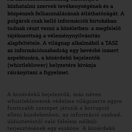
közhatalmi szervek tevékenységének és a
közpénzek felhasználásának átláthatóságát. A
polgárok csak kellő információk birtokában
tudnak részt venni a közéletben: a megfelelő
tájékozottság a véleménynyilvánítás
alapfeltétele. A világnap alkalmából a TASZ
az információszabadság egy kevésbé ismert
aspektusára, a közérdekű bejelentők
(whistleblower) helyzetére kívánja
ráirányítani a figyelmet.
A közérdekű bejelentők, más néven
whistleblowerek védelme világszerte egyre
fontosabb szerepet játszik a korrupció
elleni küzdelemben, az információ szabad,
üldöztetéstől való félelem nélküli
terjesztésének egy eszköze. A közérdekű