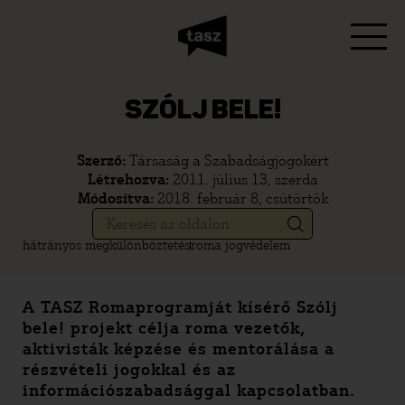
SZÓLJ BELE!
Szerző:
Társaság a Szabadságjogokért
Létrehozva:
2011. július 13, szerda
Módosítva:
2018. február 8, csütörtök
hátrányos megkülönböztetés
roma jogvédelem
A TASZ Romaprogramját kísérő Szólj
bele! projekt célja roma vezetők,
aktivisták képzése és mentorálása a
részvételi jogokkal és az
információszabadsággal kapcsolatban.