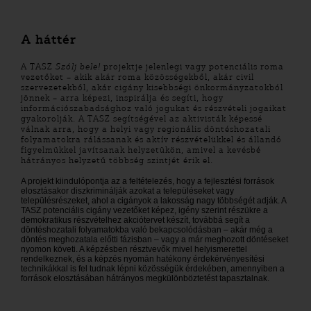
A háttér
A TASZ
Szólj bele!
projektje jelenlegi vagy potenciális roma
vezetőket – akik akár roma közösségekből, akár civil
szervezetekből, akár cigány kisebbségi önkormányzatokból
jönnek – arra képezi, inspirálja és segíti, hogy
információszabadsághoz való jogukat és részvételi jogaikat
gyakorolják. A TASZ segítségével az aktivisták képessé
válnak arra, hogy a helyi vagy regionális döntéshozatali
folyamatokra rálássanak és aktív részvételükkel és állandó
figyelmükkel javítsanak helyzetükön, amivel a kevésbé
hátrányos helyzetű többség szintjét érik el.
A projekt kiindulópontja az a feltételezés, hogy a fejlesztési források
elosztásakor diszkriminálják azokat a településeket vagy
településrészeket, ahol a cigányok a lakosság nagy többségét adják. A
TASZ potenciális cigány vezetőket képez, igény szerint részükre a
demokratikus részvételhez akciótervet készít, továbbá segít a
döntéshozatali folyamatokba való bekapcsolódásban – akár még a
döntés meghozatala előtti fázisban – vagy a már meghozott döntéseket
nyomon követi. A képzésben résztvevők mivel helyismerettel
rendelkeznek, és a képzés nyomán hatékony érdekérvényesítési
technikákkal is fel tudnak lépni közösségük érdekében, amennyiben a
források elosztásában hátrányos megkülönböztetést tapasztalnak.