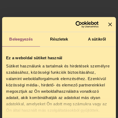
Beleegyezés
Részletek
A sütikről
Ez a weboldal sütiket használ
Sütiket használunk a tartalmak és hirdetések személyre
szabásához, közösségi funkciók biztosításához,
valamint weboldalforgalmunk elemzéséhez. Ezenkívül
közösségi média-, hirdető- és elemező partnereinkkel
megosztjuk az Ön weboldalhasználatra vonatkozó
adatait, akik kombinálhatják az adatokat más olyan
adatokkal, amelyeket Ön adott meg számukra vagy az
TELEFONOS JOGSEGÉLY
A projekt maga
Ön által használt más szolgáltatásokból gyűjtöttek.
SZÜNET!