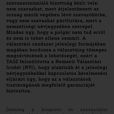
szavazatszámláló bizottság közli vele:
nem szavazhat, mert átjelentkezett az
ország másik végében lévő szavazókörbe,
vagy nem szavazhat pártlistára, mert a
nemzetiségi névjegyzéken szerepel.
Mindez úgy, hogy a polgár nem tud erről
és nem is tehet ellene semmit. A
választási rendszer jelenlegi formájában
magában hordozza a választójog tömeges
megsértésének a lehetőségét, ezért a
TASZ felszólította a Nemzeti Választási
Irodát (NVI), hogy alakítsák át a jelenlegi
névjegyzékekkel kapcsolatos kérelmezési
eljárást úgy, hogy az a választások
tisztáságának megfelelő garanciáját
biztosítsa.
Jelenleg a központi és szavazóköri