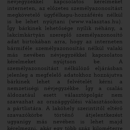
névjegyzékkel kapcsolatos kérelmeket
interneten, az előzetes személyazonosítást
megkövetelő ügyfélkapu-hozzáférés nélkül
is be lehet nyújtani (www.valasztas.hu).
Így bárkinek lehetősége nyílik néhány, a
lakcímkártyán szereplő személyazonosító
adat birtokában arra, hogy az interneten
bármiféle személyazonosítás nélkül valaki
más nevében névjegyzékkel kapcsolatos
kérelmeket nyújtson be. A
személyazonosítást nélkülöző eljárásban
jelenleg a megfelelő adatokhoz hozzájutva
bárkinek lehet a felvételét kérni a
nemzetiségi névjegyzékbe. Így a csalás
áldozatául esett választópolgár nem
szavazhat az országgyűlési választásokon
a pártlistára. A lakóhely szerintitől eltérő
szavazókörbe történő átjelentkezést
ugyanígy más nevében is lehet majd
kérelmezni, akár egy több száz kilométerre