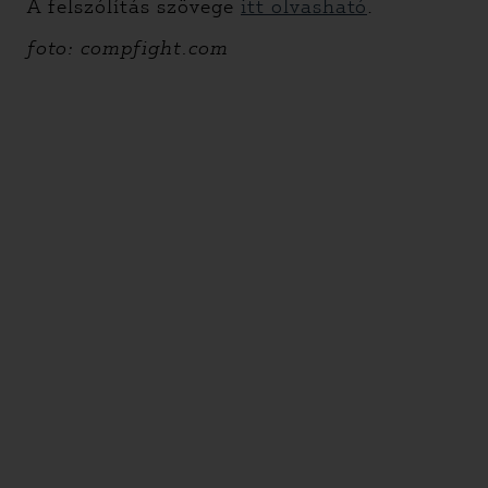
A felszólítás szövege
itt olvasható
.
foto: compfight.com