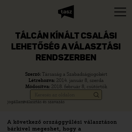
TÁLCÁN KÍNÁLT CSALÁSI
LEHETŐSÉG A VÁLASZTÁSI
RENDSZERBEN
Szerző:
Társaság a Szabadságjogokért
Létrehozva:
2014. január 8, szerda
Módosítva:
2018. február 8, csütörtök
jogállam
választás és szavazás
A következő országgyűlési választáson
bárkivel megeshet, hogy a