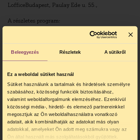
LofficeBudapest, Paulay Ede u. 55.,
A részletes program:
9.15 Megnyitó
Dénes Balázs, Tóth Gábor Attila
Beleegyezés
Részletek
A sütikről
9.30 – 11.00 A törvénytisztelet határai
Kis János (CEU), Mink András (OSA), Misetics
Ez a weboldal sütiket használ
Bálint („Az alkotmány nem játék” FB csoport),
moderátor: Tóth Gábor Attila (TASZ)
Sütiket használunk a tartalmak és hirdetések személyre
szabásához, közösségi funkciók biztosításához,
Kávészünet
valamint weboldalforgalmunk elemzéséhez. Ezenkívül
közösségi média-, hirdető- és elemező partnereinkkel
11.15 – 12.45 Előállítástól a bíróságig
megosztjuk az Ön weboldalhasználatra vonatkozó
M. Tóth Balázs (Magyar Helsinki Bizottság),
adatait, akik kombinálhatják az adatokat más olyan
adatokkal, amelyeket Ön adott meg számukra vagy az
Pelle Andrea (TASZ), Turai Eszter
TELEFONOS JOGSEGÉLY
Ön által használt más szolgáltatásokból gyűjtöttek.
(székházfoglalók), moderátor: Mráz Attila (CEU)