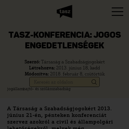
TASZ-KONFERENCIA: JOGOS
ENGEDETLENSÉGEK
Szerző:
Társaság a Szabadságjogokért
Létrehozva:
2013. június 18, kedd
Módosítva:
2018. február 8, csütörtök
jogállam
sajtó- és szólásszabadság
A Társaság a Szabadságjogokért 2013.
június 21-én, pénteken konferenciát
szervez azokról a civil és állampolgári
lehetőségekről, melyek még