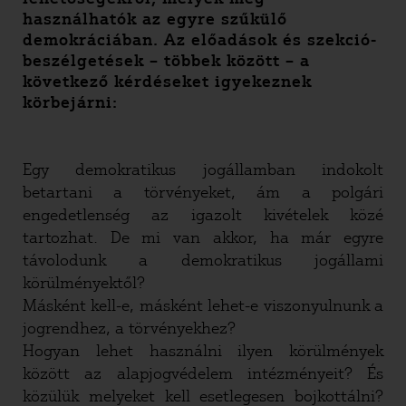
használhatók az egyre szűkülő
demokráciában. Az előadások és szekció-
beszélgetések – többek között – a
következő kérdéseket igyekeznek
körbejárni:
Egy demokratikus jogállamban indokolt
betartani a törvényeket, ám a polgári
engedetlenség az igazolt kivételek közé
tartozhat. De mi van akkor, ha már egyre
távolodunk a demokratikus jogállami
körülményektől?
Másként kell-e, másként lehet-e viszonyulnunk a
jogrendhez, a törvényekhez?
Hogyan lehet használni ilyen körülmények
között az alapjogvédelem intézményeit? És
közülük melyeket kell esetlegesen bojkottálni?