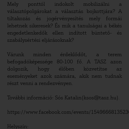
Mely ponttól indokolt mobilizálni a
választópolgárokat a választás bojkottjára? A
tiltakozás és jogérvényesítés mely formái
lehetnek sikeresek? És mik a tanulságai a békés
engedetlenkedők ellen indított büntető- és
szabálysértési eljárásoknak?
Várunk minden érdeklődőt, a terem
befogadóképessége 80-100 fő. A TASZ azon
dolgozik, hogy élőben közvetítse az
eseményeket azok számára, akik nem tudnak
részt venni a rendezvényen.
További információ: Sós Katalin(ksos@tasz.hu).
https://www.facebook.com/events/1549666813523
Helyszín: