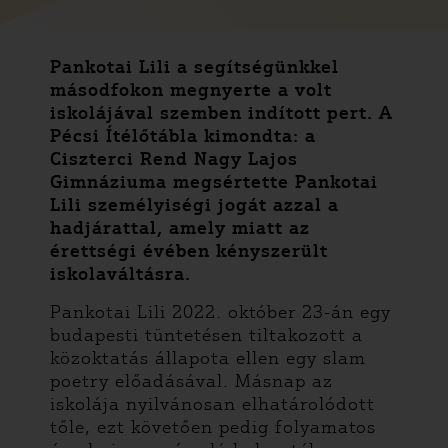
Pankotai Lili a segítségünkkel
másodfokon megnyerte a volt
iskolájával szemben indított pert. A
Pécsi Ítélőtábla kimondta: a
Ciszterci Rend Nagy Lajos
Gimnáziuma megsértette Pankotai
Lili személyiségi jogát azzal a
hadjárattal, amely miatt az
érettségi évében kényszerült
iskolaváltásra.
Pankotai Lili 2022. október 23-án egy
budapesti tüntetésen tiltakozott a
közoktatás állapota ellen egy slam
poetry előadásával. Másnap az
iskolája nyilvánosan elhatárolódott
tőle, ezt követően pedig folyamatos