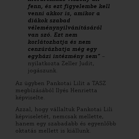
fenn, és ezt figyelembe kell
venni akkor is, amikor a
diákok szabad
véleménynyilvánításáról
van szó. Ezt nem
korlátozhatja és nem
cenzúrázhatja még egy
egyházi intézmény sem”
–
nyilatkozta Zeller Judit,
jogászunk.
Az ügyben Pankotai Lilit a TASZ
megbízásából Ilyés Henrietta
képviselte.
Azzal, hogy vállaltuk Pankotai Lili
képviseletét, nemcsak mellette,
hanem egy szabadabb és egyenlőbb
oktatás mellett is kiállunk.