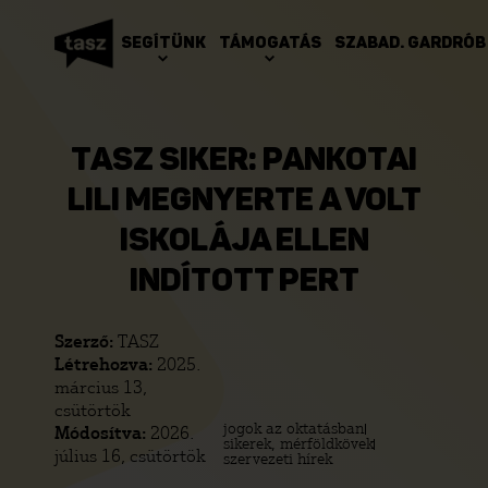
SEGÍTÜNK
TÁMOGATÁS
SZABAD. GARDRÓB
TASZ SIKER: PANKOTAI
LILI MEGNYERTE A VOLT
ISKOLÁJA ELLEN
INDÍTOTT PERT
Szerző:
TASZ
Létrehozva:
2025.
március 13,
csütörtök
jogok az oktatásban
Módosítva:
2026.
sikerek, mérföldkövek
július 16, csütörtök
szervezeti hírek