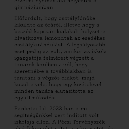
érzelmi nyomás alá helyezték a
gimnáziumban.
Előfordult, hogy osztályfőnöke
kiküldte az óráról, illetve hogy a
beszéd kapcsán kialakult helyzetre
hivatkozva lemondták az esedékes
osztálykirándulást. A legsúlyosabb
eset pedig az volt, amikor az iskola
igazgatója felmérést végzett a
tanárok körében arról, hogy
szeretnék-e a továbbiakban is
tanítani a végzős diákot, majd
közölte vele, hogy egy kivételével
minden tanára elutasította az
együttműködést.
Pankotai Lili 2023-ban a mi
segítségünkkel pert indított volt
iskolája ellen. A Pécsi Törvényszék
első fokon elutasította a keresetet, és