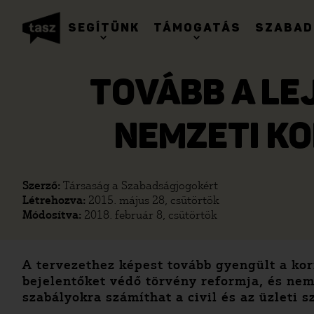
SEGÍTÜNK
TÁMOGATÁS
SZABAD
TOVÁBB A LE
NEMZETI K
Szerző:
Társaság a Szabadságjogokért
Létrehozva:
2015. május 28, csütörtök
Módosítva:
2018. február 8, csütörtök
A tervezethez képest tovább gyengült a kor
bejelentőket védő törvény reformja, és ne
szabályokra számíthat a civil és az üzleti s