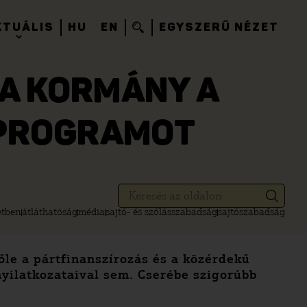
KTUÁLIS
HU
EN
EGYSZERŰ NÉZET
 A KORMÁNY A
 PROGRAMOT
etben
átláthatóság
média
sajtó- és szólásszabadság
sajtószabadság
őle a pártfinanszírozás és a közérdekű
yilatkozataival sem. Cserébe szigorúbb