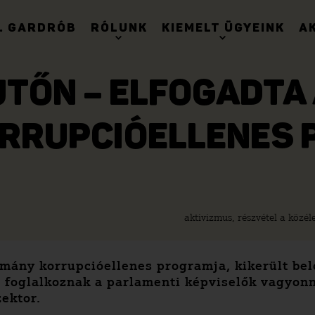
. GARDRÓB
RÓLUNK
KIEMELT ÜGYEINK
A
JTŐN – ELFOGADTA
ORRUPCIÓELLENES
aktivizmus, részvétel a közél
mány korrupcióellenes programja, kikerült bel
m foglalkoznak a parlamenti képviselők vagyonn
zektor.