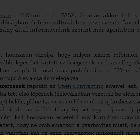
ezte
a K-Monitor és TASZ, és már akkor felhív
valóságban érdemi változáshoz vezessenek. Javasl
mány által információink szerint már áprilisban 
t hosszasan vázolja, hogy milyen sikeres reformo
további lépéseket tartott szükségesnek, ezek az elfog
lmet a pártfinanszírozás problémáira, a 2014es vá
korrupció és a csalás melegágya.
szerzések
kapcsán az
Open Contracting
elveivel, ezt
 tett első lépésnek (Szlovákiában vezették be először
ajd belőle, pláne ha
visszaemlékezünk
az új közbeszerzé
írni, de az átláthatóság fejezet egy teljesen új 
miért kell hosszasan ecsetelni egy kormányprogram
l azért, hogy ne problémázzon a gyárbővítés miatt, de 
 vizsgálni kell az ezen szervezetek működését megha