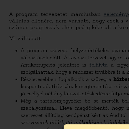
A program tervezetét márciusban
vélemény
vállalás ellenére, nem várható, hogy ezek a 
számos progresszív elem pedig kikerült a kor
Mi változott:
A program szövege helyzetértékelés gyanán
választások előtt. A tavaszi tervezet ugyan 
Antikorrupciós jelentése is
felhívta
a figye
szolgálhattak, hogy a rendszer továbbra is a 
Részletesebben foglalkozik a szöveg a
közbe
központi adatbázisának megteremtése irányába
jó eséllyel néhány látszatintézkedésre futja m
Még a tartalomjegyzéke be se merték bele
szabályozással. Eleve megdöbbentő, hogy 
szervezet állítólag kenőpénzt kért az Auditó
szervezetek átlátható működésének érdekében