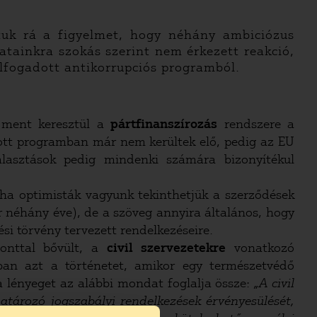
tuk rá a figyelmet, hogy néhány ambiciózus
atainkra szokás szerint nem érkezett reakció,
elfogadott antikorrupciós programból.
n ment keresztül a
pártfinanszírozás
rendszere a
adott programban már nem kerültek elő, pedig az EU
lasztások pedig mindenki számára bizonyítékul
, ha optimisták vagyunk tekinthetjük a szerződések
 néhány éve), de a szöveg annyira általános, hogy
si törvény tervezett rendelkezéseire.
ponttal bővült, a
civil szervezetekre
vonatkozó
ban azt a történetet, amikor egy természetvédő
a lényeget az alábbi mondat foglalja össze:
„A civil
tározó jogszabályi rendelkezések érvényesülését,