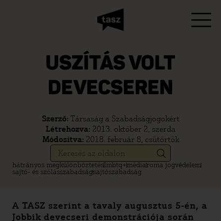
USZÍTÁS VOLT
DEVECSEREN
Szerző:
Társaság a Szabadságjogokért
Létrehozva:
2013. október 2, szerda
Módosítva:
2018. február 8, csütörtök
hátrányos megkülönböztetés
lmbtq+
média
roma jogvédelem
sajtó- és szólásszabadság
sajtószabadság
A TASZ szerint a tavaly augusztus 5-én, a
Jobbik devecseri demonstrációja során