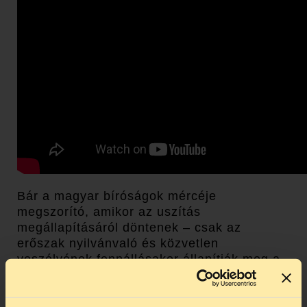
Bár a magyar bíróságok mércéje
megszorító, amikor az uszítás
megállapításáról döntenek – csak az
erőszak nyilvánvaló és közvetlen
veszélyének fennállásakor állapítják meg a
bűncselekményt – a devecseri ügyben
valószínűleg megállt volna az uszítás vádja.
Megállt volna, ha eljut a bíróságra az ügy.