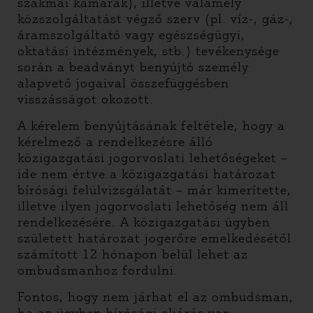
szakmai kamarák), illetve valamely
közszolgáltatást végző szerv (pl. víz-, gáz-,
áramszolgáltató vagy egészségügyi,
oktatási intézmények, stb.) tevékenysége
során a beadványt benyújtó személy
alapvető jogaival összefüggésben
visszásságot okozott.
A kérelem benyújtásának feltétele, hogy a
kérelmező a rendelkezésre álló
közigazgatási jogorvoslati lehetőségeket –
ide nem értve a közigazgatási határozat
bírósági felülvizsgálatát – már kimerítette,
illetve ilyen jogorvoslati lehetőség nem áll
rendelkezésére. A közigazgatási ügyben
született határozat jogerőre emelkedésétől
számított 12 hónapon belül lehet az
ombudsmanhoz fordulni.
Fontos, hogy nem járhat el az ombudsman,