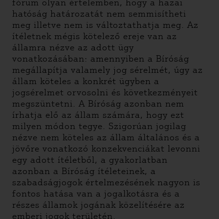
fórum olyan értelemben, hogy a hazai
hatóság határozatát nem semmisítheti
meg illetve nem is változtathatja meg. Az
ítéletnek mégis kötelező ereje van az
államra nézve az adott ügy
vonatkozásában: amennyiben a Bíróság
megállapítja valamely jog sérelmét, úgy az
állam köteles a konkrét ügyben a
jogsérelmet orvosolni és következményeit
megszüntetni. A Bíróság azonban nem
írhatja elő az állam számára, hogy ezt
milyen módon tegye. Szigorúan jogilag
nézve nem köteles az állam általános és a
jövőre vonatkozó konzekvenciákat levonni
egy adott ítéletből, a gyakorlatban
azonban a Bíróság ítéleteinek, a
szabadságjogok értelmezésének nagyon is
fontos hatása van a jogalkotásra és a
részes államok jogának közelítésére az
emberi jogok területén.