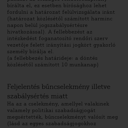
bírálta el, ez esetben bírósághoz lehet
fordulni a határozat felülvizsgálata iránt
(határozat közlésétől számított harminc
napon belül jogszabálysértésre
hivatkozással). A fellebbezést az
intézkedést foganatosító rendőri szerv
vezetője felett irányítási jogkört gyakorló
személy bírálja el.
(a fellebbezés határideje: a döntés
közlésétől számított 10 munkanap)
Feljelentés bűncselekmény illetve
szabálysértés miatt
Ha az a cselekmény, amellyel valakinek
valamely politikai szabadságjogát
megsértették, bűncselekményt valósít meg
(lásd az egyes szabadságjogokhoz