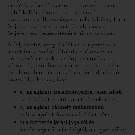
megérkezésétől számított három napon
belül kell határoznia a nyomozó
hatóságnak illetve ügyésznek, feltéve, ha a
feljelentést nem utasítják el, vagy a
feljelentés kiegészítésére nincs szükség.
A feljelentés megtételét és a nyomozást
követően a vádat általában (közvádas
bűncselekmények esetén) az ügyész
képviseli, azonban a sértett is részt vehet
az eljárásban, és annak során különböző
jogok illetik meg, így:
a) az eljárási cselekményeknél jelen lehet,
az eljárás őt érintő irataiba betekinthet,
b) az eljárás bármely szakaszában
indítványokat és észrevételeket tehet,
c) a büntetőeljárási jogairól és
kötelességeiről a bíróságtól, az ügyésztől és