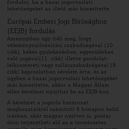
fordulni, ha a hazai jogorvoslati
lehetőségeket az illető már kimerítette.
Európai Emberi Jogi Bírósághoz
(EEJB) fordulás
Amennyiben úgy ítéli meg, hogy
véleménynyilvánítási szabadságával (10.
cikk), békés gyülekezéshez, egyesüléshez
való jogával(11. cikk) illetve gondolat-
lelkiismereti vagy vallásszabadságával (9.
cikk) kapcsolatban sérelem érte, és az
ügyben a hazai jogorvoslati lehetőségeket
már kimerítette, akkor a Magyar Állam
ellen kérelmet nyújthat be az EEJB-hoz.
A kérelmet a jogerős határozat
meghozatalától számított 6 hónapon belül
írásban, akár magyar nyelven is, postai
úton terjesztheti elő az a természetes