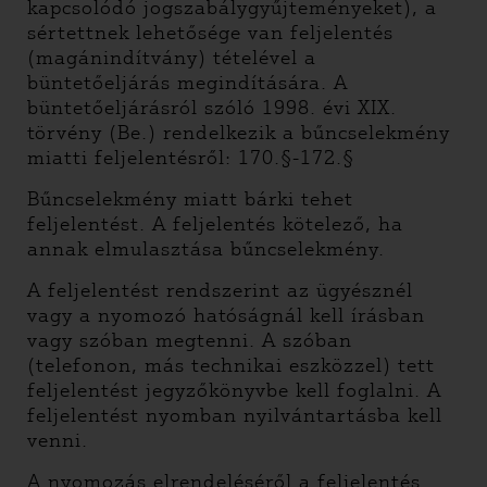
kapcsolódó jogszabálygyűjteményeket), a
sértettnek lehetősége van feljelentés
(magánindítvány) tételével a
büntetőeljárás megindítására. A
büntetőeljárásról szóló 1998. évi XIX.
törvény (Be.) rendelkezik a bűncselekmény
miatti feljelentésről: 170.§-172.§
Bűncselekmény miatt bárki tehet
feljelentést. A feljelentés kötelező, ha
annak elmulasztása bűncselekmény.
A feljelentést rendszerint az ügyésznél
vagy a nyomozó hatóságnál kell írásban
vagy szóban megtenni. A szóban
(telefonon, más technikai eszközzel) tett
feljelentést jegyzőkönyvbe kell foglalni. A
feljelentést nyomban nyilvántartásba kell
venni.
A nyomozás elrendeléséről a feljelentés