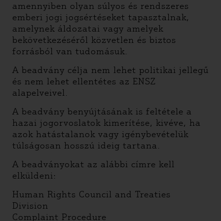
amennyiben olyan súlyos és rendszeres
emberi jogi jogsértéseket tapasztalnak,
amelynek áldozatai vagy amelyek
bekövetkezéséről közvetlen és biztos
forrásból van tudomásuk.
A beadvány célja nem lehet politikai jellegű
és nem lehet ellentétes az ENSZ
alapelveivel.
A beadvány benyújtásának is feltétele a
hazai jogorvoslatok kimerítése, kivéve, ha
azok hatástalanok vagy igénybevételük
túlságosan hosszú ideig tartana.
A beadványokat az alábbi címre kell
elküldeni:
Human Rights Council and Treaties
Division
Complaint Procedure