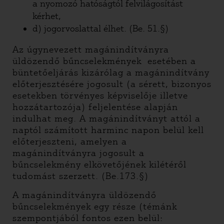
a nyomozó hatóságtól felvilágosítást
kérhet,
d) jogorvoslattal élhet. (Be. 51.§)
Az úgynevezett magánindítványra
üldözendő bűncselekmények esetében a
büntetőeljárás kizárólag a magánindítvány
előterjesztésére jogosult (a sérett, bizonyos
esetekben törvényes képviselője illetve
hozzátartozója) feljelentése alapján
indulhat meg. A magánindítványt attól a
naptól számított harminc napon belül kell
előterjeszteni, amelyen a
magánindítványra jogosult a
bűncselekmény elkövetőjének kilétéről
tudomást szerzett. (Be.173.§)
A magánindítványra üldözendő
bűncselekmények egy része (témánk
szempontjából fontos ezen belül: