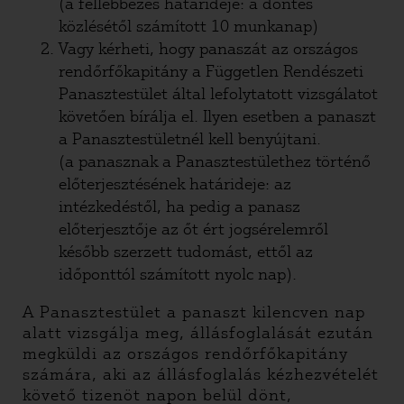
(a fellebbezés határideje: a döntés
közlésétől számított 10 munkanap)
Vagy kérheti, hogy panaszát az országos
rendőrfőkapitány a Független Rendészeti
Panasztestület által lefolytatott vizsgálatot
követően bírálja el. Ilyen esetben a panaszt
a Panasztestületnél kell benyújtani.
(a panasznak a Panasztestülethez történő
előterjesztésének határideje: az
intézkedéstől, ha pedig a panasz
előterjesztője az őt ért jogsérelemről
később szerzett tudomást, ettől az
időponttól számított nyolc nap).
A Panasztestület a panaszt kilencven nap
alatt vizsgálja meg, állásfoglalását ezután
megküldi az országos rendőrfőkapitány
számára, aki az állásfoglalás kézhezvételét
követő tizenöt napon belül dönt,