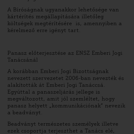
A Bíróságnak ugyanakkor lehetősége van
kártérítés megállapítására illetőleg
költségek megtérítésére is, amennyiben a
kérelmező erre igényt tart.
Panasz előterjesztése az ENSZ Emberi Jogi
Tanácsánál
A korábban Emberi Jogi Bizottságnak
nevezett szervezetet 2006-ban nevezték és
alakították át Emberi Jogi Tanáccsá.
Egyúttal a panaszeljárás jellege is
megváltozott, amit jól szemléltet, hogy
panasz helyett „kommunikációnak” nevezik
a beadványt.
Beadványt természetes személyek illetve
ezek csoportja terjeszthet a Tanács elé,