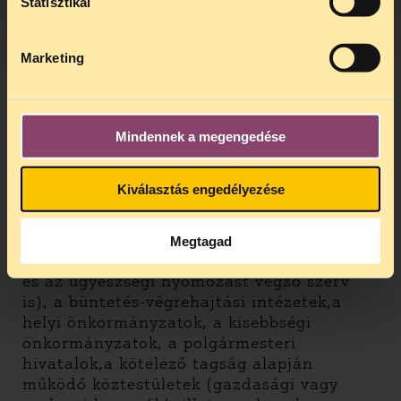
Statisztikai
kérjen. Ilyenkor a sértett magánfélként jár
el. Be. 54.§
Marketing
Kérelem benyújtása az állampolgári jogok
országgyűlési biztosához (ombudsmanhoz)
Mindennek a megengedése
Az országgyűlési biztoshoz bárki fordulhat,
ha megítélése szerint valamely hatóság,
Kiválasztás engedélyezése
témánk szempontjából például: fegyveres
erők, rendvédelmi szervek,
nemzetbiztonsági szolgálat,a nyomozó
Megtagad
hatóságok (a rendőrség, az adórendőrség
és az ügyészségi nyomozást végző szerv
is), a büntetés-végrehajtási intézetek,a
helyi önkormányzatok, a kisebbségi
önkormányzatok, a polgármesteri
hivatalok,a kötelező tagság alapján
működő köztestületek (gazdasági vagy