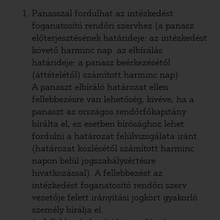
Panasszal fordulhat az intézkedést
foganatosító rendőri szervhez (a panasz
előterjesztésének határideje: az intézkedést
követő harminc nap az elbírálás
határideje: a panasz beérkezésétől
(áttételétől) számított harminc nap)
A panaszt elbíráló határozat ellen
fellebbezésre van lehetőség, kivéve, ha a
panaszt az országos rendőrfőkapitány
bírálta el, ez esetben bírósághoz lehet
fordulni a határozat felülvizsgálata iránt
(határozat közlésétől számított harminc
napon belül jogszabálysértésre
hivatkozással). A fellebbezést az
intézkedést foganatosító rendőri szerv
vezetője felett irányítási jogkört gyakorló
személy bírálja el.