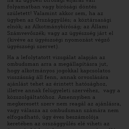
ha az ügyben bírósági eljárás van
folyamatban vagy bírósági döntés
született! Valamint akkor sem, ha az
ügyben az Országgyűlés; a köztársasági
elnök; az Alkotmánybíróság; az Állami
Számvevőszék; vagy az ügyészség járt el
(kivéve az ügyészségi nyomozást végző
ügyészségi szervet).
Ha a lefolytatott vizsgálat alapján az
ombudsman arra a megállapításra jut,
hogy alkotmányos jogokkal kapcsolatos
visszásság áll fenn, annak orvoslására
ajánlást tehet az érintett hatósághoz,
illetve annak felügyeleti szervéhez, vagy a
közszolgáltatóhoz. Amennyiben a
megkeresett szerv nem reagál az ajánlásra,
vagy válasza az ombudsman számára nem
elfogadható, úgy éves beszámolója
keretében az országgyűlés elé viheti az