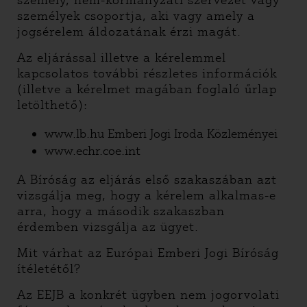
személy, nem-kormányzati szervezet vagy
személyek csoportja, aki vagy amely a
jogsérelem áldozatának érzi magát.
Az eljárással illetve a kérelemmel
kapcsolatos további részletes információk
(illetve a kérelmet magában foglaló űrlap
letölthető):
www.lb.hu Emberi Jogi Iroda Közleményei
www.echr.coe.int
A Bíróság az eljárás első szakaszában azt
vizsgálja meg, hogy a kérelem alkalmas-e
arra, hogy a második szakaszban
érdemben vizsgálja az ügyet.
Mit várhat az Európai Emberi Jogi Bíróság
ítéletétől?
Az EEJB a konkrét ügyben nem jogorvolati