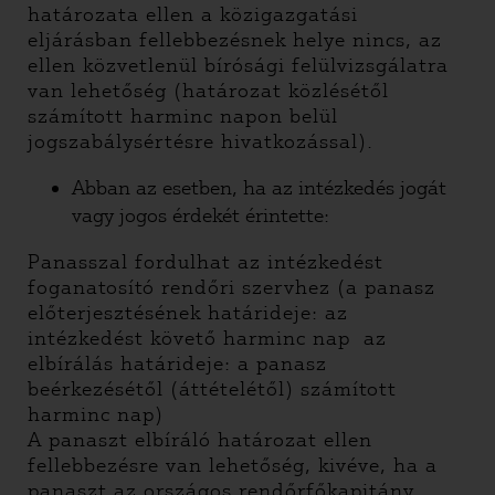
határozata ellen a közigazgatási
eljárásban fellebbezésnek helye nincs, az
ellen közvetlenül bírósági felülvizsgálatra
van lehetőség (határozat közlésétől
számított harminc napon belül
jogszabálysértésre hivatkozással).
Abban az esetben, ha az intézkedés jogát
vagy jogos érdekét érintette:
Panasszal fordulhat az intézkedést
foganatosító rendőri szervhez (a panasz
előterjesztésének határideje: az
intézkedést követő harminc nap az
elbírálás határideje: a panasz
beérkezésétől (áttételétől) számított
harminc nap)
A panaszt elbíráló határozat ellen
fellebbezésre van lehetőség, kivéve, ha a
panaszt az országos rendőrfőkapitány