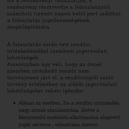
Ha a rendezvényt feloszlatják, a
rendezvény résztvevője a feloszlatástól
számított tizenöt napon belül pert indíthat
a feloszlatás jogellenességének
megállapítására.
A feloszlatás során tett rendőri
intézkedésekkel szembeni jogorvoslati
lehetőségek:
Amennyiben úgy véli, hogy az önnel
szemben intézkedő rendőr nem
törvényesen járt el, a rendőrségről szóló
törvény értelmében az alábbi jogorvoslati
lehetőségeket veheti igénybe:
Abban az esetben, ha a rendőri intézkedés,
vagy annak elmulasztása, illetve a
kényszerítő eszközök alkalmazása alapvető
jogát sértette , választása szerint: