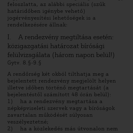
feloszlatta, az alábbi speciális (szűk
határidőben igénybe vehető)
jogérvényesítési lehetőségek is a
rendelkezésére állnak:
I. A rendezvény megtiltása esetén:
közigazgatási határozat bírósági
felülvizsgálata (három napon belül!)
Gytv. 8.§-9.§
A rendőrség két okból tilthatja meg a
bejelentett rendezvény megjelölt helyen
illetve időben történő megtartását (a
bejelentéstől számított 48 órán belül):
1) ha a rendezvény megtartása a
népképviseleti szervek vagy a bíróságok
zavartalan működését súlyosan
veszélyeztetné;
2) ha a közlekedés más útvonalon nem