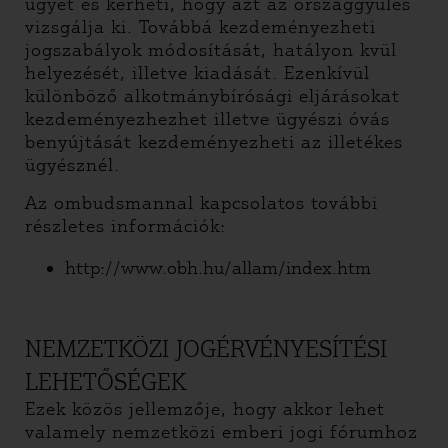
ügyet és kérheti, hogy azt az országgyűlés
vizsgálja ki. Továbbá kezdeményezheti
jogszabályok módosítását, hatályon kvül
helyezését, illetve kiadását. Ezenkívül
különböző alkotmánybírósági eljárásokat
kezdeményezhezhet illetve ügyészi óvás
benyújtását kezdeményezheti az illetékes
ügyésznél.
Az ombudsmannal kapcsolatos további
részletes információk:
http://www.obh.hu/allam/index.htm
NEMZETKÖZI JOGÉRVÉNYESÍTÉSI
LEHETŐSÉGEK
Ezek közös jellemzője, hogy akkor lehet
valamely nemzetközi emberi jogi fórumhoz