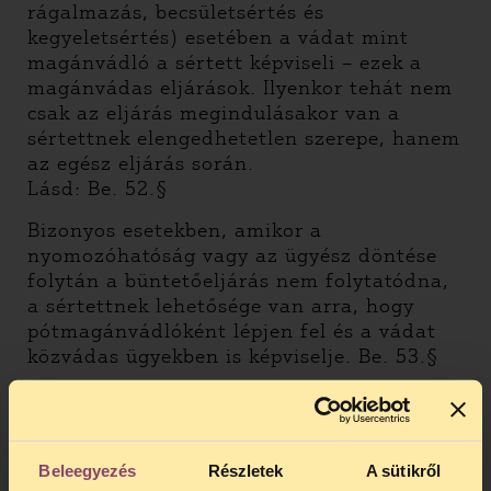
rágalmazás, becsületsértés és
kegyeletsértés) esetében a vádat mint
magánvádló a sértett képviseli – ezek a
magánvádas eljárások. Ilyenkor tehát nem
csak az eljárás megindulásakor van a
sértettnek elengedhetetlen szerepe, hanem
az egész eljárás során.
Lásd: Be. 52.§
Bizonyos esetekben, amikor a
nyomozóhatóság vagy az ügyész döntése
folytán a büntetőeljárás nem folytatódna,
a sértettnek lehetősége van arra, hogy
pótmagánvádlóként lépjen fel és a vádat
közvádas ügyekben is képviselje. Be. 53.§
Ilyen eset, amikor:
a) az ügyész vagy a nyomozó hatóság a
feljelentést elutasította, vagy a nyomozást
Beleegyezés
Részletek
A sütikről