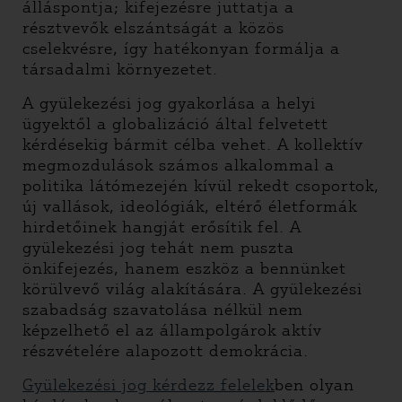
álláspontja; kifejezésre juttatja a
résztvevők elszántságát a közös
cselekvésre, így hatékonyan formálja a
társadalmi környezetet.
A gyülekezési jog gyakorlása a helyi
ügyektől a globalizáció által felvetett
kérdésekig bármit célba vehet. A kollektív
megmozdulások számos alkalommal a
politika látómezején kívül rekedt csoportok,
új vallások, ideológiák, eltérő életformák
hirdetőinek hangját erősítik fel. A
gyülekezési jog tehát nem puszta
önkifejezés, hanem eszköz a bennünket
körülvevő világ alakítására. A gyülekezési
szabadság szavatolása nélkül nem
képzelhető el az állampolgárok aktív
részvételére alapozott demokrácia.
Gyülekezési jog kérdezz felelek
ben olyan