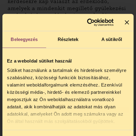
kérdésekre kap választ az érdeklődő,
amelyek a mindenkit megillető gyülekezési
szabadsághoz való alapjog gyakorlása
kapcsán gyakran felmerülnek. Szinte
biztos, hogy számos olyan kérdés is
megfogalmazódik Önben, amelyre ezen az
Beleegyezés
Részletek
A sütikről
oldalon nem kap választ, ebben az esetben
keresse meg a TASZ
jogsegélyszolgálat
át.
Ez a weboldal sütiket használ
Ha úgy érzi, hogy megsértették
alkotmányos alapjogát, többféle
Sütiket használunk a tartalmak és hirdetések személyre
jogorvoslati lehetőség áll a rendelkezésre,
szabásához, közösségi funkciók biztosításához,
hazai és nemzetközi fórumokon egyaránt.
valamint weboldalforgalmunk elemzéséhez. Ezenkívül
közösségi média-, hirdető- és elemező partnereinkkel
Ha tüntetést kíván szervezni, az alábbi
megosztjuk az Ön weboldalhasználatra vonatkozó
bejelentőlapot kitöltve faxon, levélben
adatait, akik kombinálhatják az adatokat más olyan
vagy személyesen küldje meg a
adatokkal, amelyeket Ön adott meg számukra vagy az
rendőrségnek legalább 72 órával a tüntetés
TELEFONOS JOGSEGÉLY
Ön által használt más szolgáltatásokból gyűjtöttek.
megkezdése előtt.
SZÜNET!
Magyarországi jogi szabályozás