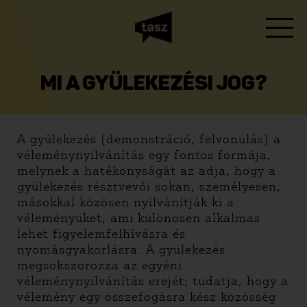
MI A GYÜLEKEZÉSI JOG?
A gyülekezés (demonstráció, felvonulás) a
véleménynyilvánítás egy fontos formája,
melynek a hatékonyságát az adja, hogy a
gyülekezés résztvevői sokan, személyesen,
másokkal közösen nyilvánítják ki a
véleményüket, ami különösen alkalmas
lehet figyelemfelhívásra és
nyomásgyakorlásra. A gyülekezés
megsokszorozza az egyéni
véleménynyilvánítás erejét; tudatja, hogy a
vélemény egy összefogásra kész közösség