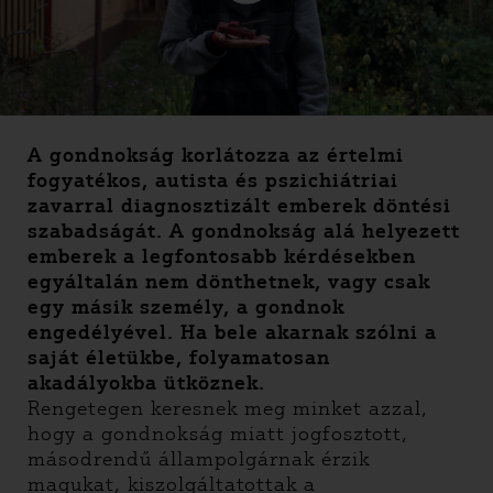
A gondnokság korlátozza az értelmi
fogyatékos, autista és pszichiátriai
zavarral diagnosztizált emberek döntési
szabadságát. A gondnokság alá helyezett
emberek a legfontosabb kérdésekben
egyáltalán nem dönthetnek, vagy csak
egy másik személy, a gondnok
engedélyével. Ha bele akarnak szólni a
saját életükbe, folyamatosan
akadályokba ütköznek.
Rengetegen keresnek meg minket azzal,
hogy a gondnokság miatt jogfosztott,
másodrendű állampolgárnak érzik
magukat, kiszolgáltatottak a