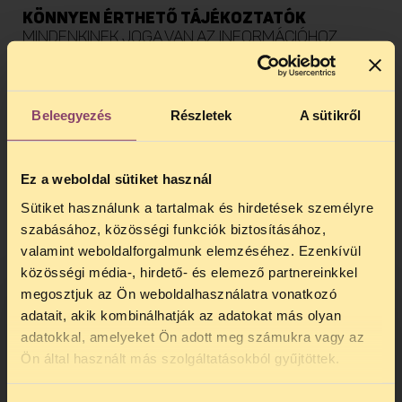
KÖNNYEN ÉRTHETŐ TÁJÉKOZTATÓK
MINDENKINEK JOGA VAN AZ INFORMÁCIÓHOZ
A könnyen érthető szövegeket
értelmi fogyatékos embereknek készítettük.
Beleegyezés
Részletek
A sütikről
Hogy ők is megértsék a világot.
TOVÁBB
Ez a weboldal sütiket használ
Sütiket használunk a tartalmak és hirdetések személyre
szabásához, közösségi funkciók biztosításához,
valamint weboldalforgalmunk elemzéséhez. Ezenkívül
közösségi média-, hirdető- és elemező partnereinkkel
megosztjuk az Ön weboldalhasználatra vonatkozó
adatait, akik kombinálhatják az adatokat más olyan
adatokkal, amelyeket Ön adott meg számukra vagy az
TELEFONOS JOGSEGÉLY
Ön által használt más szolgáltatásokból gyűjtöttek.
SZÜNET!