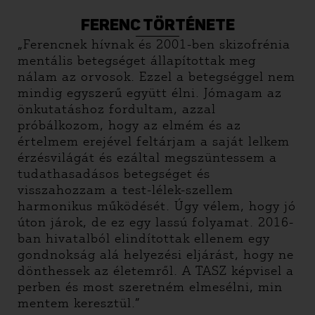
FERENC TÖRTÉNETE
„Ferencnek hívnak és 2001-ben skizofrénia
mentális betegséget állapítottak meg
nálam az orvosok. Ezzel a betegséggel nem
mindig egyszerű együtt élni. Jómagam az
önkutatáshoz fordultam, azzal
próbálkozom, hogy az elmém és az
értelmem erejével feltárjam a saját lelkem
érzésvilágát és ezáltal megszüntessem a
tudathasadásos betegséget és
visszahozzam a test-lélek-szellem
harmonikus működését. Úgy vélem, hogy jó
úton járok, de ez egy lassú folyamat. 2016-
ban hivatalból elindítottak ellenem egy
gondnokság alá helyezési eljárást, hogy ne
dönthessek az életemről. A TASZ képvisel a
perben és most szeretném elmesélni, min
mentem keresztül.”