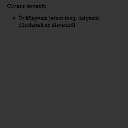
Olvass tovább:
Öt könyvem jelent meg, mégsem
dönthetek az életemről