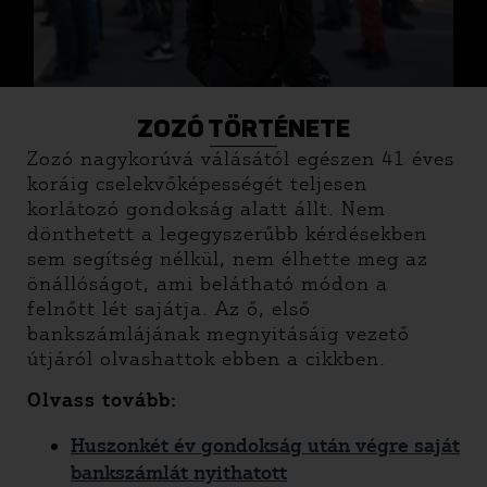
ZOZÓ TÖRTÉNETE
Zozó nagykorúvá válásától egészen 41 éves
koráig cselekvőképességét teljesen
korlátozó gondokság alatt állt. Nem
dönthetett a legegyszerűbb kérdésekben
sem segítség nélkül, nem élhette meg az
önállóságot, ami belátható módon a
felnőtt lét sajátja. Az ő, első
bankszámlájának megnyitásáig vezető
útjáról olvashattok ebben a cikkben.
Olvass tovább:
Huszonkét év gondokság után végre saját
bankszámlát nyithatott