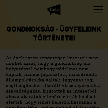
GONDNOKSÁG - ÜGYFELEINK
TÖRTÉNETEI
Az évek során rengetegen kerestek meg
minket azzal, hogy a gondnokság alá
helyezéssel nemhogy védelmet nem
kaptak, hanem jogfosztott, másodrendű
állampolgárokká váltak. Ingyenes jogi
segítségünkkel sikerült visszanyerniük a
szabadságukat: kijutottak az intézetből,
ahova akaratuk ellenére zárták be őket,
elérték, hogy ismét beleszólhassanak a
pénzügyeikbe, egészségügyi ellátásukba,