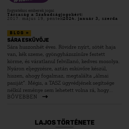
fogyatékos emberek jogai
Társaság a Szabadságjogokért
2017. május 19, péntek
2024. január 3, szerda
»
BLOG
SÁRA ESKÜVŐJE
Sára huszonhét éves. Rövidre nyírt, sötét haja
van, kék szeme, gyöngyházszínűre festett
körme, és váratlanul felvillanó, kedves mosolya.
Nyáron eljegyzésre, aztán esküvőre készül,
hiszen, ahogy fogalmaz, megtalálta „álmai
pasiját”. Mégis, a TASZ ügyvédjének segítsége
nélkül reménye sem lehetett volna rá, hogy
BŐVEBBEN
valaha férjhez menjen. Sára ugyanis Down-
szindrómás, és ha gondnokság alatt állna, ami
rutinszerű eljárás a nagykorúvá vált fogyatékkal
élőknél, akkor sok egyéb mellett azt a jogát sem
LAJOS TÖRTÉNETE
gyakorolhatná, hogy maga döntse el, kivel és