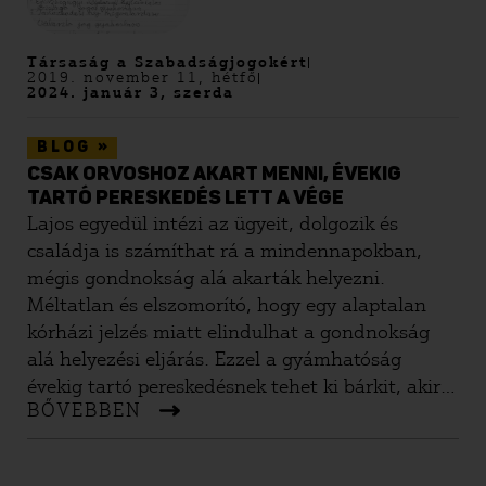
Társaság a Szabadságjogokért
2019. november 11, hétfő
2024. január 3, szerda
»
BLOG
CSAK ORVOSHOZ AKART MENNI, ÉVEKIG
TARTÓ PERESKEDÉS LETT A VÉGE
Lajos egyedül intézi az ügyeit, dolgozik és
családja is számíthat rá a mindennapokban,
mégis gondnokság alá akarták helyezni.
Méltatlan és elszomorító, hogy egy alaptalan
kórházi jelzés miatt elindulhat a gondnokság
alá helyezési eljárás. Ezzel a gyámhatóság
évekig tartó pereskedésnek tehet ki bárkit, akiről
BŐVEBBEN
egyetlen orvos azt gondolja, hogy pszichiátriai
betegsége miatt nem tud felelősen dönteni a
saját életéről. Szerencsére Lajos nem hagyta