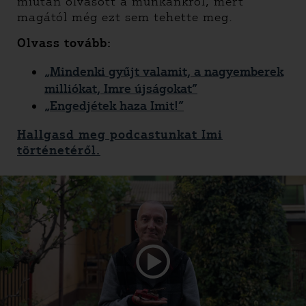
miután olvasott a munkánkról, mert
magától még ezt sem tehette meg.
Olvass tovább:
„Mindenki gyűjt valamit, a nagyemberek
milliókat, Imre újságokat”
„Engedjétek haza Imit!”
Hallgasd meg podcastunkat Imi
történetéről.