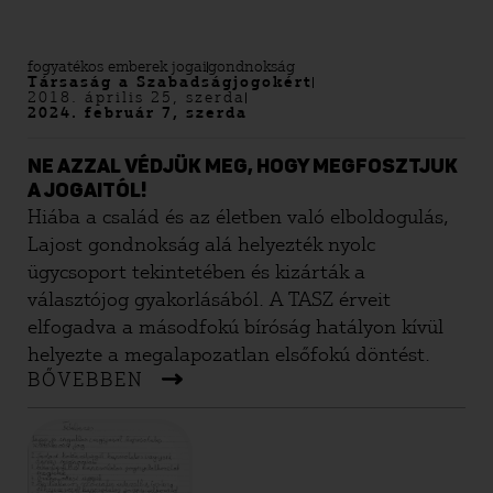
milyen formában szeretne együtt élni.
fogyatékos emberek jogai
gondnokság
Társaság a Szabadságjogokért
2018. április 25, szerda
2024. február 7, szerda
NE AZZAL VÉDJÜK MEG, HOGY MEGFOSZTJUK
A JOGAITÓL!
Hiába a család és az életben való elboldogulás,
Lajost gondnokság alá helyezték nyolc
ügycsoport tekintetében és kizárták a
választójog gyakorlásából. A TASZ érveit
elfogadva a másodfokú bíróság hatályon kívül
helyezte a megalapozatlan elsőfokú döntést.
BŐVEBBEN