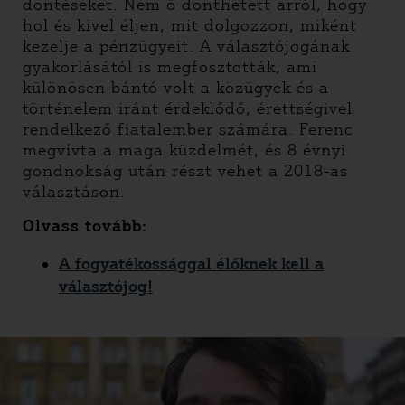
döntéseket. Nem ő dönthetett arról, hogy
hol és kivel éljen, mit dolgozzon, miként
kezelje a pénzügyeit. A választójogának
gyakorlásától is megfosztották, ami
különösen bántó volt a közügyek és a
történelem iránt érdeklődő, érettségivel
rendelkező fiatalember számára. Ferenc
megvívta a maga küzdelmét, és 8 évnyi
gondnokság után részt vehet a 2018-as
választáson.
Olvass tovább:
A fogyatékossággal élőknek kell a
választójog!