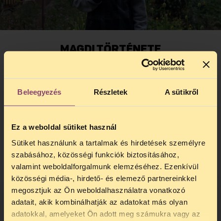
MAGDI TÖRTÉNETE
Magdi a tökéletes példája annak, hogy
mennyire automatizált a gondnokság alá
helyezés ma Magyarországon, főleg ha az
Beleegyezés
Részletek
A sütikről
embert paranoid skizofréniával
diagnosztizálták. Esetében mind a vagyon
feletti rendelkezés elvesztése, mint az
Ez a weboldal sütiket használ
intézetbe zárás megjelenik, példázva
hogyan csúszik ki hirtelen az irányítás az
Sütiket használunk a tartalmak és hirdetések személyre
ember kezéből.
szabásához, közösségi funkciók biztosításához,
valamint weboldalforgalmunk elemzéséhez. Ezenkívül
Korábbi cikkek az Abcúgon:
közösségi média-, hirdető- és elemező partnereinkkel
megosztjuk az Ön weboldalhasználatra vonatkozó
Ha van pénzed, elköltjük a saját
adatait, akik kombinálhatják az adatokat más olyan
temetésedre
adatokkal, amelyeket Ön adott meg számukra vagy az
Évekig tartották fogva, mert
TELEFONOS JOGSEGÉLY