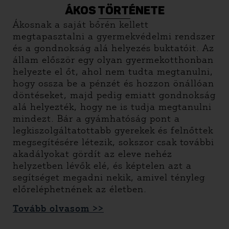
magát.
ÁKOS TÖRTÉNETE
Ákosnak a saját bőrén kellett
megtapasztalni a gyermekvédelmi rendszer
és a gondnokság alá helyezés buktatóit. Az
állam először egy olyan gyermekotthonban
helyezte el őt, ahol nem tudta megtanulni,
hogy ossza be a pénzét és hozzon önállóan
döntéseket, majd pedig emiatt gondnokság
alá helyezték, hogy ne is tudja megtanulni
mindezt. Bár a gyámhatóság pont a
legkiszolgáltatottabb gyerekek és felnőttek
megsegítésére létezik, sokszor csak további
akadályokat gördít az eleve nehéz
helyzetben lévők elé, és képtelen azt a
segítséget megadni nekik, amivel tényleg
előreléphetnének az életben.
Tovább olvasom >>