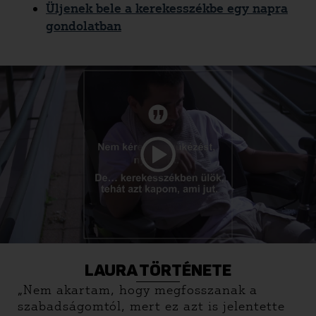
Üljenek bele a kerekesszékbe egy napra
gondolatban
LAURA TÖRTÉNETE
„Nem akartam, hogy megfosszanak a
szabadságomtól, mert ez azt is jelentette