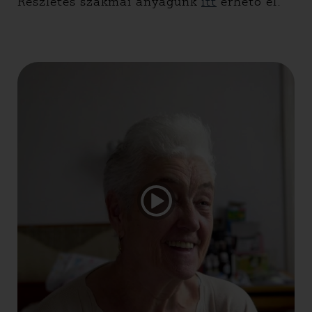
Részletes szakmai anyagunk
itt
érhető el.