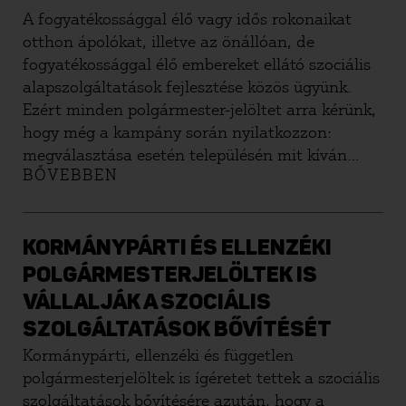
A fogyatékossággal élő vagy idős rokonaikat
otthon ápolókat, illetve az önállóan, de
fogyatékossággal élő embereket ellátó szociális
alapszolgáltatások fejlesztése közös ügyünk.
Ezért minden polgármester-jelöltet arra kérünk,
hogy még a kampány során nyilatkozzon:
megválasztása esetén településén mit kíván
BŐVEBBEN
tenni a személyi segítés elérhetősége érdekében.
KORMÁNYPÁRTI ÉS ELLENZÉKI
POLGÁRMESTERJELÖLTEK IS
VÁLLALJÁK A SZOCIÁLIS
SZOLGÁLTATÁSOK BŐVÍTÉSÉT
Kormánypárti, ellenzéki és független
polgármesterjelöltek is ígéretet tettek a szociális
szolgáltatások bővítésére azután, hogy a