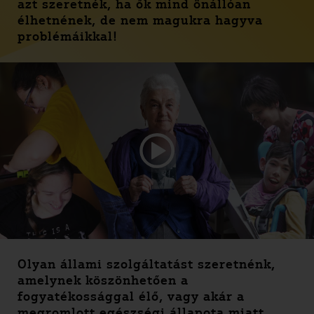
azt szeretnék, ha ők mind önállóan
élhetnének, de nem magukra hagyva
problémáikkal!
Olyan állami szolgáltatást szeretnénk,
amelynek köszönhetően a
fogyatékossággal élő, vagy akár a
megromlott egészségi állapota miatt