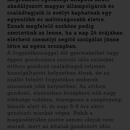
akadályozott magyar állampolgárok és
családtagjaik is esélyt kaphatnak egy
egyenlőbb és méltóságosabb életre.
Ennek megfelelő eszköze pedig
szerintünk az lenne, ha a nap 24 órájában
elérhető személyi segítő szolgálat jönne
létre az egész országban.
A fogyatékossággal élő gyermekeiket vagy
éppen gondozásra szoruló idős szüleiket
otthon gondozó családtagok teljesen
kiszolgáltatott helyzetben élnek, de az
önálló felnőtt fogyatékos emberek
sincsenek jobb helyzetben. Az otthon
gondozó, elsősorban középkorú nők nagy
többsége vidéken, tömegesen a szegénységi
küszöb alatt él, és napi 6-9 óra aktív
gondozói munkát végez. Nekik a
magánéletükre szinte semmi idejük nem
marad, mert az általuk gondozott idős