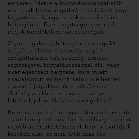
emberek, illetve a fogyatékossággal élők
nem csak hétköznap 8-tól 4-ig idősek vagy
fogyatékosok, ugyanazok maradnak este és
hétvégén is. Ezért segítségre sem csak
idejük töredékében van szükségük.
Olyan rugalmas, hétvégén és a nap 24
órájában elérhető személyi segítő
szolgáltatásra van szükség, aminek
segítségével fogyatékossággal élő, vagy
akár egészségi helyzete, kora miatt
akadályozott embertársaink is élhetnek
alapvető jogaikkal, és a hétköznapi
élethelyzetekben is azonos eséllyel
lehetnek jelen. Mi lehet a megoldás?
Nem csak az önálló fogyatékos emberek, de
az otthon gondozók döntő többsége szerint
is jobb az érintetteknek otthon, a családjuk
körében élni, és nem több száz fős