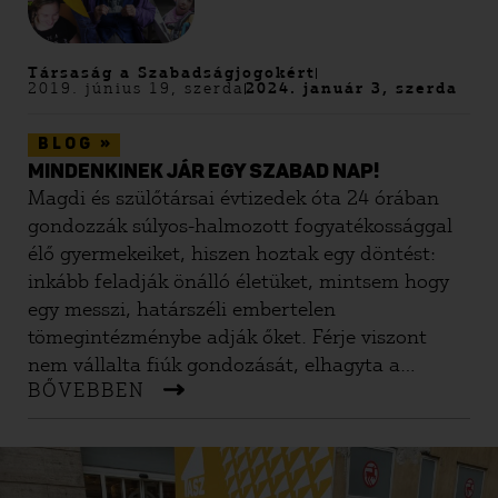
haza. Így már nem kellett részt vennem a napi
gondozási feladatokban, de pont ezért
rettegtem, hogy mit találok majd otthont, ha
Társaság a Szabadságjogokért
2019. június 19, szerda
2024. január 3, szerda
hazamegyek. Minden hétvégén
kötelességtudóan hazamentem, és minden
hétvégén görcs volt a gyomromban. De ez
»
BLOG
MINDENKINEK JÁR EGY SZABAD NAP!
semmi ahhoz képest, amit édesanyámnak át
Magdi és szülőtársai évtizedek óta 24 órában
kellett élnie, miközben látta, és egyszerűen nem
gondozzák súlyos-halmozott fogyatékossággal
akarta elhinni, hogy napról napra, a szeme előtt
élő gyermekeiket, hiszen hoztak egy döntést:
épül le a saját anyja.
inkább feladják önálló életüket, mintsem hogy
egy messzi, határszéli embertelen
tömegintézménybe adják őket. Férje viszont
nem vállalta fiúk gondozását, elhagyta a
BŐVEBBEN
családot. Azóta Magdi felnevelte két fiát,
kerületről kerületre költözve, hogy valamilyen
támogatást, segítséget kapjon a gyerekei
nevelésében. De nyugdíjas szülő-társaihoz