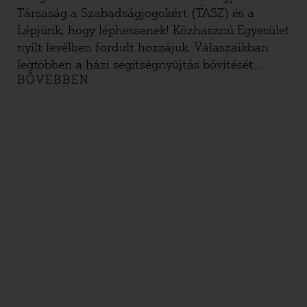
Társaság a Szabadságjogokért (TASZ) és a
Lépjünk, hogy léphessenek! Közhasznú Egyesület
nyílt levélben fordult hozzájuk. Válaszaikban
legtöbben a házi segítségnyújtás bővítését
BŐVEBBEN
említik, de más formában is segítenék azokat,
akik gyermeküket vagy idős hozzátartozójukat
ápolják otthon, illetve azokat, akiknek
fogyatékosságuk vagy betegségük miatt
támogató szolgáltatást, segítőt kell igénybe
venniük a mindennapi életükhöz.