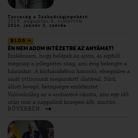
mindennapokban.
Társaság a Szabadságjogokért
2019. augusztus 8, csütörtök
2024. január 3, szerda
»
BLOG
ÉN NEM ADOM INTÉZETBE AZ ANYÁMAT!
Emlékszem, hogy belépek az ajtón, és egyből
megcsap a jellegzetes szag, ami évig belengte a
házunkat. A kórházakéhoz hasonló, elvegyülve a
saját otthonunk megszokott illatával. Sűrű,
állott levegő, betegségre emlékeztet.
Valószínűleg az a szobavécé okozta, ami egy idő
után már a nappalink közepén állt, miután
BŐVEBBEN
nagymamám már sem a mosdóig, sem a
hálószobáig nem tudott elmenni. Ebben az
időszakban lettem egyetemista, ezért
elköltöztem otthonról, és csak hétvégén jártam