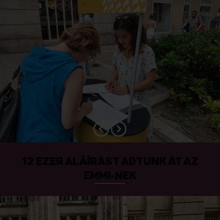
hasonlóan retteg, mi lesz Ferivel ha ő már nem
tudja ellátni tovább, ha lebetegszik vagy baleset
éri.
12 EZER ALÁÍRÁST ADTUNK ÁT AZ
EMMI-NEK