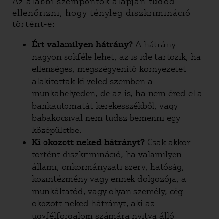
Az alábbi szempontok alapján tudod
ellenőrizni, hogy tényleg diszkrimináció
történt-e:
Ért valamilyen hátrány?
A hátrány
nagyon sokféle lehet, az is ide tartozik, ha
ellenséges, megszégyenítő környezetet
alakítottak ki veled szemben a
munkahelyeden, de az is, ha nem éred el a
bankautomatát kerekesszékből, vagy
babakocsival nem tudsz bemenni egy
középületbe.
Ki okozott neked hátrányt?
Csak akkor
történt diszkrimináció, ha valamilyen
állami, önkormányzati szerv, hatóság,
közintézmény vagy ennek dolgozója, a
munkáltatód, vagy olyan személy, cég
okozott neked hátrányt, aki az
ügyfélforgalom számára nyitva álló