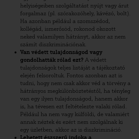
helyiségeiben szolgáltatást nyújt vagy árut
forgalmaz (pl. szórakozóhely, kávézó, bolt).
Ha azonban például a szomszédod,
kollégád, ismerősöd, rokonod okozott
neked valamilyen hátrányt, akkor az nem
számít diszkriminációnak.
Van védett tulajdonságod vagy
gondolhatták rólad ezt?
A védett
tulajdonságok teljes listáját a tájékoztató
elején felsoroltuk. Fontos azonban azt is
tudni, hogy nem csak akkor véd a törvény a
hátrányos megkülönböztetéstől, ha tényleg
van egy ilyen tulajdonságod, hanem akkor
is, ha tévesen ezt feltételezte valaki rólad.
Például ha nem vagy külföldi, de valamiért
annak néztek és ezért nem szolgálnak ki
egy üzletben, akkor az is diszkrimináció.
Lehetett észszerű indoka a