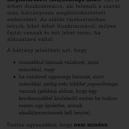
érheti diszkrimináció, aki felemeli a szavát
más, hátrányosan megkülönböztetett
emberekért. Az alábbi tájékoztatóban
leírjuk, kiket érhet diszkrimináció, milyen
fajtái vannak és mit lehet tenni, ha
áldozatává váltál.
A hátrány jelentheti azt, hogy
rosszabbul bánnak valakivel, mint
másokkal, vagy
ha valakivel ugyanúgy bánnak, mint
másokkal, pedig neki többlet jogosultságai
vannak (például ahhoz, hogy egy
kerekesszékkel közlekedő ember be tudjon
menni egy épületbe, annak
akadálymentesnek kell lennie).
Fontos ugyanakkor, hogy
nem minden