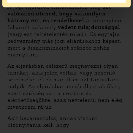
A jogi eljárások elindításához elég
azt
valószínűsítened, hogy valamilyen
hátrány ért, és rendelkezel
a törvényben
felsorolt valamely
védett tulajdonsággal
(vagy ezt feltételezték rólad). Ez egyfajta
kedvezmény más jogi eljárásokhoz képest,
mert a diszkriminációt sokszor nehéz
bizonyítani.
Az eljárásban célszerű megnevezni olyan
tanúkat, akik jelen voltak, vagy hasonló
sérelmeket éltek már át és azt tanúsítani
tudják. Az eljárásban meghallgatják őket,
ezért szükség van a nevükre és
elérhetőségükre, azaz névtelenül nem elég
hivatkozni rájuk.
Akit bepanaszolsz, annak viszont
bizonyítania kell, hogy: