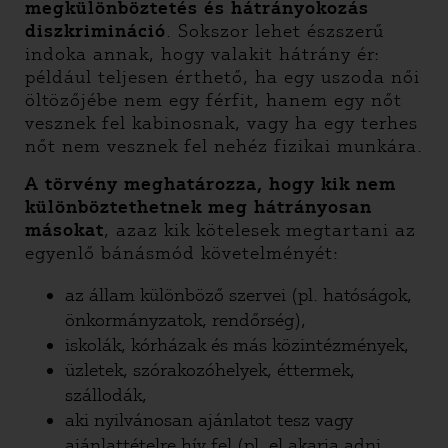
megkülönböztetés és hátrányokozás
diszkrimináció
. Sokszor lehet észszerű
indoka annak, hogy valakit hátrány ér:
például teljesen érthető, ha egy uszoda női
öltözőjébe nem egy férfit, hanem egy nőt
vesznek fel kabinosnak, vagy ha egy terhes
nőt nem vesznek fel nehéz fizikai munkára.
A törvény meghatározza, hogy kik nem
különböztethetnek meg hátrányosan
másokat
, azaz kik kötelesek megtartani az
egyenlő bánásmód követelményét:
az állam különböző szervei (pl. hatóságok,
önkormányzatok, rendőrség),
iskolák, kórházak és más közintézmények,
üzletek, szórakozóhelyek, éttermek,
szállodák,
aki nyilvánosan ajánlatot tesz vagy
ajánlattételre hív fel (pl. el akarja adni