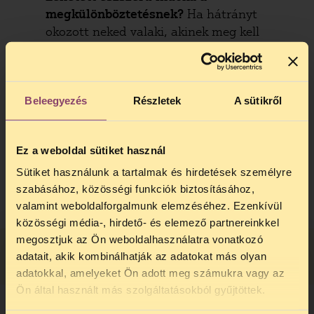
megkülönböztetésnek?
Ha hátrányt
okozott neked valaki, akinek meg kell
tartania az egyenlő bánásmód
követelményét, és van védett
tulajdonságod is, akkor meg kell nézni,
hogy ez tárgyilagos mérlegelés alapján
Beleegyezés
Részletek
A sütikről
észszerű volt-e. Ha például olyan
munkakörbe jelentkeztél, amihez nem volt
Ez a weboldal sütiket használ
meg a szükséges végzettséged, és ezért
nem vettek fel, akkor az nem
Sütiket használunk a tartalmak és hirdetések személyre
diszkrimináció.
szabásához, közösségi funkciók biztosításához,
valamint weboldalforgalmunk elemzéséhez. Ezenkívül
közösségi média-, hirdető- és elemező partnereinkkel
megosztjuk az Ön weboldalhasználatra vonatkozó
MIT TEHETEK, HA DISZKRIMINÁLTAK?
adatait, akik kombinálhatják az adatokat más olyan
adatokkal, amelyeket Ön adott meg számukra vagy az
TELEFONOS JOGSEGÉLY
Ön által használt más szolgáltatásokból gyűjtöttek.
SZÜNET!
Ha a fenti szempontok alapján úgy érzed,