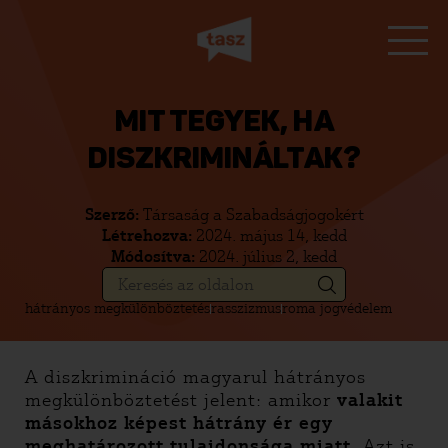
MIT TEGYEK, HA
DISZKRIMINÁLTAK?
Szerző:
Társaság a Szabadságjogokért
Létrehozva:
2024. május 14, kedd
Módosítva:
2024. július 2, kedd
hátrányos megkülönböztetés
rasszizmus
roma jogvédelem
A diszkrimináció magyarul hátrányos
megkülönböztetést jelent: amikor
valakit
másokhoz képest hátrány ér egy
meghatározott tulajdonsága miatt
. Azt is