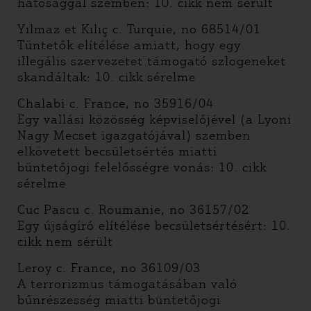
hatósággal szemben: 10. cikk nem sérült
Yılmaz et Kılıç c. Turquie, no 68514/01
Tüntetők elítélése amiatt, hogy egy
illegális szervezetet támogató szlogeneket
skandáltak: 10. cikk sérelme
Chalabi c. France, no 35916/04
Egy vallási közösség képviselőjével (a Lyoni
Nagy Mecset igazgatójával) szemben
elkövetett becsületsértés miatti
büntetőjogi felelősségre vonás: 10. cikk
sérelme
Cuc Pascu c. Roumanie, no 36157/02
Egy újságíró elítélése becsületsértésért: 10.
cikk nem sérült
Leroy c. France, no 36109/03
A terrorizmus támogatásában való
bűnrészesség miatti büntetőjogi