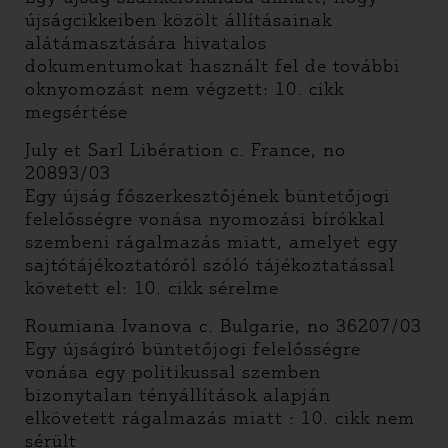
újságcikkeiben közölt állításainak
alátámasztására hivatalos
dokumentumokat használt fel de további
oknyomozást nem végzett: 10. cikk
megsértése
July et Sarl Libération c. France, no
20893/03
Egy újság főszerkesztőjének büntetőjogi
felelősségre vonása nyomozási bírókkal
szembeni rágalmazás miatt, amelyet egy
sajtótájékoztatóról szóló tájékoztatással
követett el: 10. cikk sérelme
Roumiana Ivanova c. Bulgarie, no 36207/03
Egy újságíró büntetőjogi felelősségre
vonása egy politikussal szemben
bizonytalan tényállítások alapján
elkövetett rágalmazás miatt : 10. cikk nem
sérült