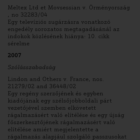
Meltex Ltd et Movsessian v. Örményország
, no 32283/04
Egy televíziós sugárzásra vonatkozó
engedély sorozatos megtagadásánál az
indokok közlésének hiánya: 10. cikk
sérelme
2007
Szólásszabadság
Lindon and Others v. France, nos.
21279/02 and 36448/02
Egy regény szerzőjének és egyben
kiadójának egy szélsőjobboldali párt
vezetőjével szemben elkövetett
rágalmazásért való elítélése és egy újság
főszerkesztőjének rágalmazásért való
elítélése amiért megjelentette a
rágalmazás alapjául szolgáló passzusokat