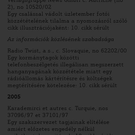
Verlagsgruppe News GmbH c. Autriche (no
2), no 10520/02
Egy csalással vádolt üzletember fotói
közzétételének tilalma a nyomozásról szóló
cikk illusztrációjaként: 10. cikk sérült
Az információk közlésének szabadsága
Radio Twist, a.s., c. Slovaquie, no 62202/00
Egy kormánytagok közötti
telefonbeszélgetés illegálisan megszerzett
hanganyagának közzététele miatt egy
rádióállomás kártérítésre és költségek
megtérítésére kötelezése: 10. cikk sérült
2005
Karademirci et autres c. Turquie, nos
37096/97 et 37101/97
Egy szakszervezet tagjainak elítélése
amiért előzetes engedély nélkül