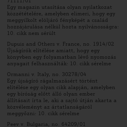
71111/01
Egy magazin utasítása olyan nyilatkozat
közzétételére, amelyben elimeri, hogy egy
meggyilkolt elöljáró fényképét a család
hozzájárulása nélkül hozta nyilvánosságra:
10. cikk nem sérült
Dupuis and Others v. France, no. 1914/02
Újságírók elítélése amiatt, hogy egy
könyvben egy folyamatban lévő nyomozás
anyagait felhasználták: 10. cikk sérelme
Ormanni v. Italy, no. 30278/04
Egy újságíró rágalmazásért történt
elítélése egy olyan cikk alapján, amelyben
egy bíróság előtt álló olyan ember
állításait írta le, aki a sajtó útján akarta a
közvéleményt az ártatlanságáról
meggyőzni: 10. cikk sérelme
Peev v. Bulgaria, no. 64209/01