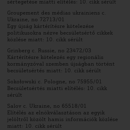
sértegetése miatti elítélés: 10. cikk sérült
Groupement des médias ukrainiens c.
Ukraine, no 72713/01
Egy újság kártérítésre kötelezése
politikusokra nézve becsületsértő cikkek
közlése miatt: 10. cikk sérült
Grinberg c. Russie, no 23472/03
Kártérítésre kötelezés egy regionális
kormányzóval szemben újságban történt
becsületsértés miatt: 10. cikk sérült
Sokołowski c. Pologne, no 75955/01
Becsületsértés miatti elítélés: 10. cikk
sérült
Salov c. Ukraine, no 65518/01
Elítélés az elnökválasztáson az egyik
jelöltről közölt hamis információk közlése
miatt: 10. cikk sérült