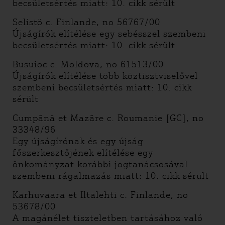
becsületsértés miatt: 10. cikk sérült
Selistö c. Finlande, no 56767/00
Újságírók elítélése egy sebésszel szembeni
becsületsértés miatt: 10. cikk sérült
Busuioc c. Moldova, no 61513/00
Újságírók elítélése több köztisztviselővel
szembeni becsületsértés miatt: 10. cikk
sérült
Cumpănă et Mazăre c. Roumanie [GC], no
33348/96
Egy újságírónak és egy újság
főszerkesztőjének elítélése egy
önkományzat korábbi jogtanácsosával
szembeni rágalmazás miatt: 10. cikk sérült
Karhuvaara et Iltalehti c. Finlande, no
53678/00
A magánélet tiszteletben tartásához való