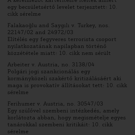
A kérelmezőt kártérítésre ítélték amiért
egy becsületsértő levelet terjesztett: 10.
cikk sérelme
Falakaoğlu and Saygılı v. Turkey, nos.
22147/02 and 24972/03
Elítélés egy fegyveres terrorista csoport
nyilatkozatának napilapban történő
közzététele miatt: 10. cikk nem sérült
Arbeiter v. Austria, no. 3138/04
Polgári jogi szankcionálás egy
kormányközeli szakértő kritizálásáért aki
maga is provokatív állításokat tett: 10. cikk
sérelme
Ferihumer v. Austria, no. 30547/03
Egy szüIővel szembeni intézkedés, amely
korlátozta abban, hogy megismételje egyes
tanárokkal szembeni kritikáit: 10. cikk
sérelme