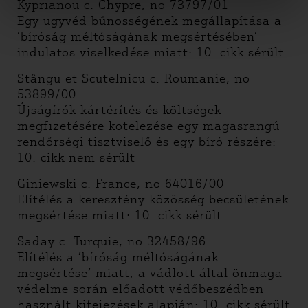
Kyprianou c. Chypre, no 73797/01
Egy ügyvéd bűnösségének megállapítása a
’bíróság méltóságának megsértésében’
indulatos viselkedése miatt: 10. cikk sérült
Stângu et Scutelnicu c. Roumanie, no
53899/00
Újságírók kártérítés és költségek
megfizetésére kötelezése egy magasrangú
rendőrségi tisztviselő és egy bíró részére:
10. cikk nem sérült
Giniewski c. France, no 64016/00
Elítélés a keresztény közösség becsületének
megsértése miatt: 10. cikk sérült
Saday c. Turquie, no 32458/96
Elítélés a ’bíróság méltóságának
megsértése’ miatt, a vádlott által önmaga
védelme során előadott védőbeszédben
használt kifejezések alapján: 10. cikk sérült