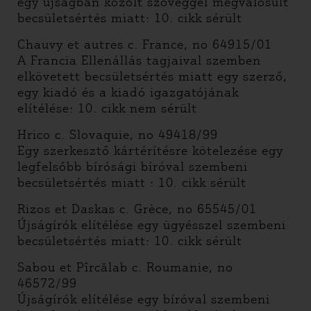
egy újságban közölt szöveggel megvalósult
becsületsértés miatt: 10. cikk sérült
Chauvy et autres c. France, no 64915/01
A Francia Ellenállás tagjaival szemben
elkövetett becsületsértés miatt egy szerző,
egy kiadó és a kiadó igazgatójának
elítélése: 10. cikk nem sérült
Hrico c. Slovaquie, no 49418/99
Egy szerkesztő kártérítésre kötelezése egy
legfelsőbb bírósági bíróval szembeni
becsületsértés miatt : 10. cikk sérült
Rizos et Daskas c. Grèce, no 65545/01
Újságírók elítélése egy ügyésszel szembeni
becsületsértés miatt: 10. cikk sérült
Sabou et Pîrcălab c. Roumanie, no
46572/99
Újságírók elítélése egy bíróval szembeni