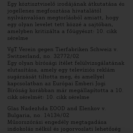
Egy köztisztviselő irodájának átkutatása és
jogellenes megfosztása hivatalától
nyilvánvalóan megtorlásból amiatt, hogy
egy olyan levelet tett közzé a sajtóban,
amelyben kritizálta a főügyészt: 10. cikk
sérelme
VgT Verein gegen Tierfabriken Schweiz v.
Switzerland, no. 32772/02
Egy olyan bírósági ítélet felülvizsgálatának
elutasítása, amely egy televíziós reklám
sugárzását tiltotta meg, és amellyel
kapcsolatban az Európai Emberi Jogi
Bíróság korábban már megállapította a 10.
cikk sérelmét: 10. cikk sérelme
Glas Nadezhda EOOD and Elenkov v.
Bulgaria, no. 14134/02
Műsorszórási engedély megtagadása
indokolás nélkül és jogorvoslati lehetőség