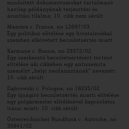
minősített dokumentumokat tartalmazó
havilap példányának terjesztési és
árusítási tilalma: 10. cikk nem sérült
Mamère c. France, no 12697/03
Egy politikus elítélése egy hivatalnokkal
szemben elkövetett becsületsértés miatt
Karmane c. Russie, no 29372/02
Egy szerkesztő becsületsértésért történt
elítélése aki cikkében egy antiszemita
személyt „helyi neofasisztának” nevezett:
10. cikk sérült
Dąbrowski c. Pologne, no 18235/02
Egy újságíró becsületsértés miatti elítélése
egy polgármester elítélésével kapcsolatos
írásai miatt: 10. cikk sérült
Österreichischer Rundfunk c. Autriche, no
35841/02