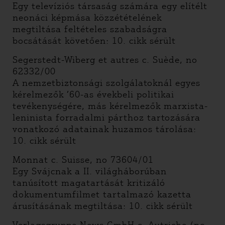
Egy televíziós társaság számára egy elítélt
neonáci képmása közzétételének
megtiltása feltételes szabadságra
bocsátását követően: 10. cikk sérült
Segerstedt-Wiberg et autres c. Suède, no
62332/00
A nemzetbiztonsági szolgálatoknál egyes
kérelmezők ’60-as évekbeli politikai
tevékenységére, más kérelmezők marxista-
leninista forradalmi párthoz tartozására
vonatkozó adatainak huzamos tárolása:
10. cikk sérült
Monnat c. Suisse, no 73604/01
Egy Svájcnak a II. világháborúban
tanúsított magatartását kritizáló
dokumentumfilmet tartalmazó kazetta
árusításának megtiltása: 10. cikk sérült