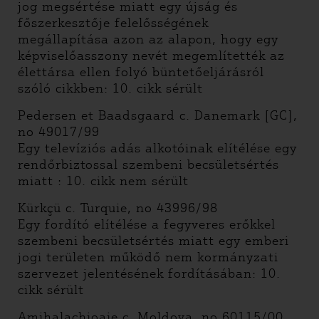
jog megsértése miatt egy újság és
főszerkesztője felelősségének
megállapítása azon az alapon, hogy egy
képviselőasszony nevét megemlítették az
élettársa ellen folyó büntetőeljárásról
szóló cikkben: 10. cikk sérült
Pedersen et Baadsgaard c. Danemark [GC],
no 49017/99
Egy televíziós adás alkotóinak elítélése egy
rendőrbiztossal szembeni becsületsértés
miatt : 10. cikk nem sérült
Kürkçü c. Turquie, no 43996/98
Egy fordító elítélése a fegyveres erőkkel
szembeni becsületsértés miatt egy emberi
jogi területen működő nem kormányzati
szervezet jelentésének fordításában: 10.
cikk sérült
Amihalachioaie c. Moldova, no 60115/00