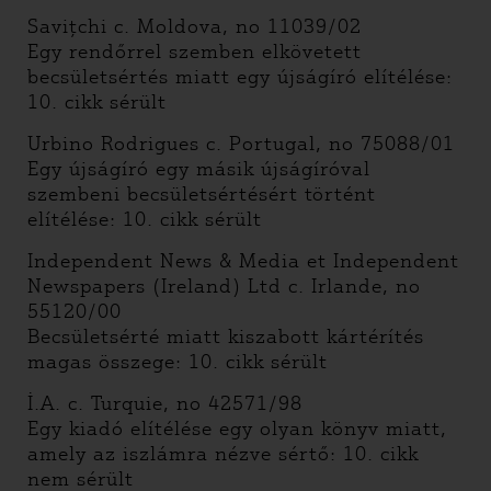
Saviţchi c. Moldova, no 11039/02
Egy rendőrrel szemben elkövetett
becsületsértés miatt egy újságíró elítélése:
10. cikk sérült
Urbino Rodrigues c. Portugal, no 75088/01
Egy újságíró egy másik újságíróval
szembeni becsületsértésért történt
elítélése: 10. cikk sérült
Independent News & Media et Independent
Newspapers (Ireland) Ltd c. Irlande, no
55120/00
Becsületsérté miatt kiszabott kártérítés
magas összege: 10. cikk sérült
İ.A. c. Turquie, no 42571/98
Egy kiadó elítélése egy olyan könyv miatt,
amely az iszlámra nézve sértő: 10. cikk
nem sérült