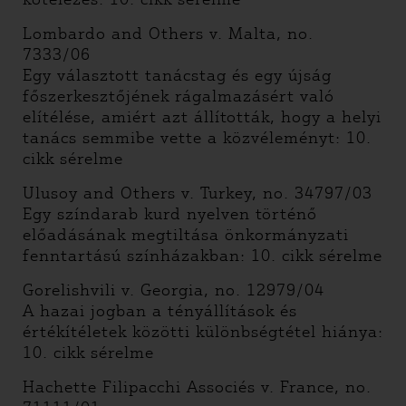
Lombardo and Others v. Malta, no.
7333/06
Egy választott tanácstag és egy újság
főszerkesztőjének rágalmazásért való
elítélése, amiért azt állították, hogy a helyi
tanács semmibe vette a közvéleményt: 10.
cikk sérelme
Ulusoy and Others v. Turkey, no. 34797/03
Egy színdarab kurd nyelven történő
előadásának megtiltása önkormányzati
fenntartású színházakban: 10. cikk sérelme
Gorelishvili v. Georgia, no. 12979/04
A hazai jogban a tényállítások és
értékítéletek közötti különbségtétel hiánya:
10. cikk sérelme
Hachette Filipacchi Associés v. France, no.