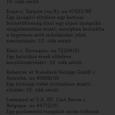
10. cikk sérült
Ergin c. Turquie (no 6), no 47533/99
Egy újságíró elítélése egy katonai
büntetőbíróság által egy olyan újságcikk
megjelentetése miatt, amelyben kritizálta
a fegyveres erők indulásokat jelző
szertartását: 10. cikk sérült
Klein c. Slovaquie, no 72208/01
Egy katolikus érsek elítélése
becsületsértésért: 10. cikk sérült
Kobenter et Standard Verlags GmbH c.
Autriche, no 60899/00
Egy bírósági ítélet kritizálása miatti
elítélés: 10. cikk sérült
Leempoel et S.A. ED. Ciné Revue c.
Belgique, no 64772/01
Egy parlamenti vizsgálat során titkossá