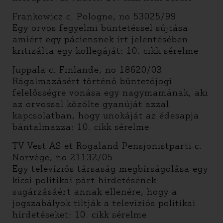
Frankowicz c. Pologne, no 53025/99
Egy orvos fegyelmi büntetéssel sújtása
amiért egy páciensnek írt jelentésében
kritizálta egy kollegáját: 10. cikk sérelme
Juppala c. Finlande, no 18620/03
Rágalmazásért történő büntetőjogi
felelősségre vonása egy nagymamának, aki
az orvossal közölte gyanúját azzal
kapcsolatban, hogy unokáját az édesapja
bántalmazza: 10. cikk sérelme
TV Vest AS et Rogaland Pensjonistparti c.
Norvège, no 21132/05
Egy televíziós társaság megbírságolása egy
kicsi politikai párt hírdetésének
sugárzásáért annak ellenére, hogy a
jogszabályok tiltják a televíziós politikai
hírdetéseket: 10. cikk sérelme