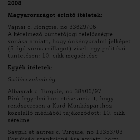
2008
Magyarországot érintő ítéletek:
Vajnai c. Hongrie, no 33629/06
A kérelmező büntetőjogi felelősségre
vonása amiatt, hogy önkényuralmi jelképet
(5 ágú vörös csillagot) viselt egy politikai
tüntetésen: 10. cikk megsértése
Egyéb ítéletek:
Szólásszabadság
Albayrak c. Turquie, no 38406/97
Bíró fegyelmi büntetése amiatt, hogy
rendszeresen a Kurd Munkáspárthoz
közelálló médiából tájékozódott: 10. cikk
sérelme
Saygılı et autres c. Turquie, no 19353/03
Egy újság szankcionálása amiatt, hogy