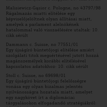
Malisiewicz-Gąsior c. Pologne, no 43797/98
Rágalmazás miatti elítélése egy
képviselőjelöltnek olyan állításai miatt,
amelyek a parlament alelnökének
hatalommal való visszaélésére utaltak: 10.
cikk sérült
Dammann c. Suisse, no 77551/01
Egy újságíró büntetőjogi elítélése amiért
szolgálati titok megsértésével jutott hozzá
magánszemélyek korábbi elítélésével
kapcsolatos adatokhoz: 10. cikk sérült
Stoll c. Suisse, no 69698/01
Egy újságíró büntetőjogi felelősségre
vonása egy olyan bizalmas jelentés
nyilvánosságra hozatala miatt, amelyet
egy nagykövet írt a diplomáciai
tárgyalásokon elfogadandó stratégiákról: