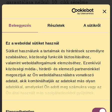
garantálása nélkül: 10. cikk sérelme
Kanellopoulou v. Greece, no. 28504/05
Egy páciens büntetőjogi felelősségre
vonása egy plasztikai sebésszel szemben
Beleegyezés
Részletek
A sütikről
elkövetett rágalmazásért miután az
esetéről cikkeket közöltek a
szenzációhajhászó sajtóban: 10. cikk
Ez a weboldal sütiket használ
sérelme
Sütiket használunk a tartalmak és hirdetések személyre
Voskuil v. the Netherlands, no. 64752/01
szabásához, közösségi funkciók biztosításához,
Egy újságíró fogvatartása abból a célból,
valamint weboldalforgalmunk elemzéséhez. Ezenkívül
hogy információforrását felfedje: 10. cikk
közösségi média-, hirdető- és elemező partnereinkkel
sérelme
megosztjuk az Ön weboldalhasználatra vonatkozó
adatait, akik kombinálhatják az adatokat más olyan
Tillack v. Belgium, no. 20477/05
adatokkal, amelyeket Ön adott meg számukra vagy az
Egy Európai Uniós hivatalnok
TELEFONOS JOGSEGÉLY
Ön által használt más szolgáltatásokból gyűjtöttek.
megvesztegetésével vádolt újságíró
SZÜNET!
lakásában és irodájában végzett
házkutatás és elkobzás : 10. cikk sérelme
Hozzájárulás
Kedves érdeklődő, Tájékoztatjuk,
Elengedhetetlen