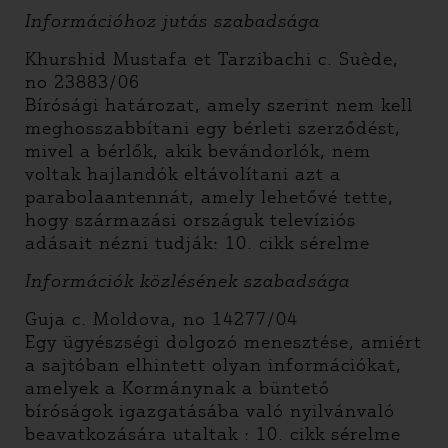
Információhoz jutás szabadsága
Khurshid Mustafa et Tarzibachi c. Suède,
no 23883/06
Bírósági határozat, amely szerint nem kell
meghosszabbítani egy bérleti szerződést,
mivel a bérlők, akik bevándorlók, nem
voltak hajlandók eltávolítani azt a
parabolaantennát, amely lehetővé tette,
hogy származási országuk televíziós
adásait nézni tudják: 10. cikk sérelme
Információk közlésének szabadsága
Guja c. Moldova, no 14277/04
Egy ügyészségi dolgozó menesztése, amiért
a sajtóban elhintett olyan információkat,
amelyek a Kormánynak a büntető
bíróságok igazgatásába való nyilvánvaló
beavatkozására utaltak : 10. cikk sérelme