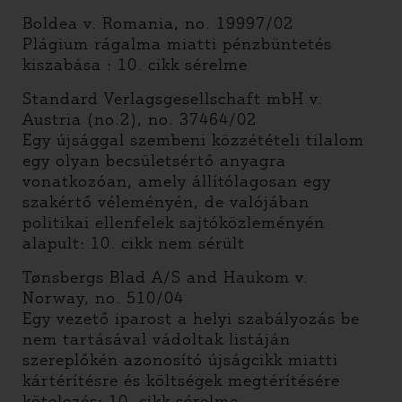
Boldea v. Romania, no. 19997/02
Plágium rágalma miatti pénzbüntetés
kiszabása : 10. cikk sérelme
Standard Verlagsgesellschaft mbH v.
Austria (no.2), no. 37464/02
Egy újsággal szembeni közzétételi tilalom
egy olyan becsületsértő anyagra
vonatkozóan, amely állítólagosan egy
szakértő véleményén, de valójában
politikai ellenfelek sajtóközleményén
alapult: 10. cikk nem sérült
Tønsbergs Blad A/S and Haukom v.
Norway, no. 510/04
Egy vezető iparost a helyi szabályozás be
nem tartásával vádoltak listáján
szereplőkén azonosító újságcikk miatti
kártérítésre és költségek megtérítésére
kötelezés: 10. cikk sérelme