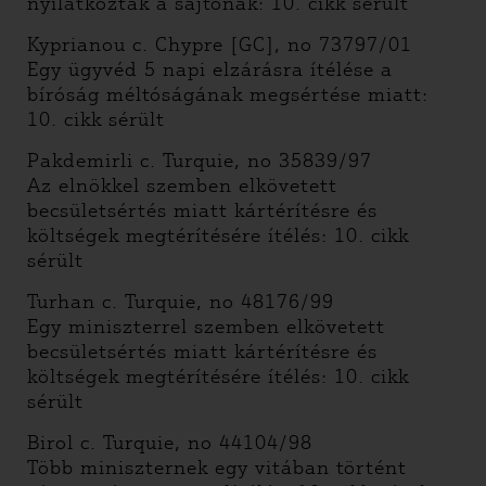
nyilatkoztak a sajtónak: 10. cikk sérült
Kyprianou c. Chypre [GC], no 73797/01
Egy ügyvéd 5 napi elzárásra ítélése a
bíróság méltóságának megsértése miatt:
10. cikk sérült
Pakdemirli c. Turquie, no 35839/97
Az elnökkel szemben elkövetett
becsületsértés miatt kártérítésre és
költségek megtérítésére ítélés: 10. cikk
sérült
Turhan c. Turquie, no 48176/99
Egy miniszterrel szemben elkövetett
becsületsértés miatt kártérítésre és
költségek megtérítésére ítélés: 10. cikk
sérült
Birol c. Turquie, no 44104/98
Több miniszternek egy vitában történt