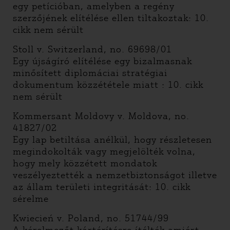
egy petícióban, amelyben a regény
szerzőjének elítélése ellen tiltakoztak: 10.
cikk nem sérült
Stoll v. Switzerland, no. 69698/01
Egy újságíró elítélése egy bizalmasnak
minősített diplomáciai stratégiai
dokumentum közzététele miatt : 10. cikk
nem sérült
Kommersant Moldovy v. Moldova, no.
41827/02
Egy lap betiltása anélkül, hogy részletesen
megindokolták vagy megjelölték volna,
hogy mely közzétett mondatok
veszélyeztették a nemzetbiztonságot illetve
az állam területi integritását: 10. cikk
sérelme
Kwiecień v. Poland, no. 51744/99