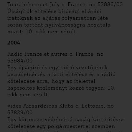
Tourancheau et July c. France, no 53886/00
Újságírók elítélése bírósági eljárási
iratoknak az eljárás folyamatban léte
során történt nyilvánosságra hozatala
miatt: 10. cikk nem sérült
2004
Radio France et autres c. France, no
53984/00
Egy újságíró és egy rádió vezetőjének
becsületsértés miatti elítélése és a rádió
kötelezése arra, hogy az ítélettel
kapcsoltos közleményt közzé tegyen: 10.
cikk nem sérült
Vides Aizsardzības Klubs c. Lettonie, no
57829/00
Egy környezetvédelmi társaság kártérítésre
kötelezése egy polgármesterrel szemben