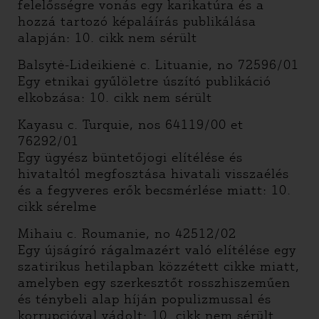
felelősségre vonás egy karikatúra és a
hozzá tartozó képaláírás publikálása
alapján: 10. cikk nem sérült
Balsytė-Lideikienė c. Lituanie, no 72596/01
Egy etnikai gyűlöletre úszító publikáció
elkobzása: 10. cikk nem sérült
Kayasu c. Turquie, nos 64119/00 et
76292/01
Egy ügyész büntetőjogi elítélése és
hivataltól megfosztása hivatali visszaélés
és a fegyveres erők becsmérlése miatt: 10.
cikk sérelme
Mihaiu c. Roumanie, no 42512/02
Egy újságíró rágalmazért való elítélése egy
szatirikus hetilapban közzétett cikke miatt,
amelyben egy szerkesztőt rosszhiszeműen
és ténybeli alap híján populizmussal és
korrupcióval vádolt: 10. cikk nem sérült