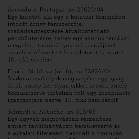
Azevedo c. Portugal, no 20620/04
Egy kutatót, aki egy a kutatási témájában
íródott könyv társszerzője,
szabadságvesztésre átváltoztatható
pénzbüntetésre ítéltek egy azonos témában
megjelent tudományos mű szerzőjével
szemben elkövetett becsületsértés miatt:
10. cikk sérelme
Flux c. Moldova (no 6), no 22824/04
Szakmai szabályok megszegése egy újság
által, amely két olyan cikket közölt, amely
becsületsértő tartalmú volt egy középiskola
igazgatójára nézve: 10. cikk nem sérült
Schmidt c. Autriche, no 513/05
Egy ügyvéd megrovásban részesítése,
amiért tanulmányában becsületsértő és
alaptalan kifejezést használt a nyomozó