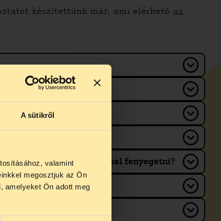
oztatót készítettünk már, ami elérhető
az
A sütikről
gom miatt gyermekkiemeléssel fenyegetni?
tosításához, valamint
einkkel megosztjuk az Ön
us 27 és
l, amelyeket Ön adott meg
us 25-én
n ezidő