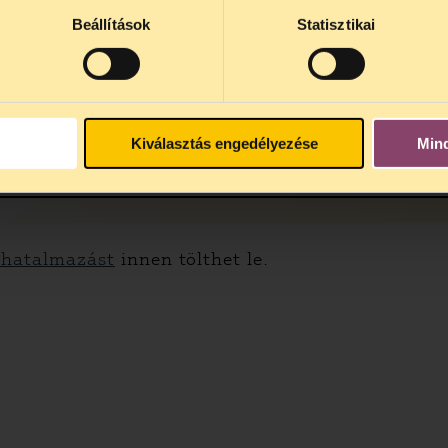
Beállítások
Statisztikai
l?
enyegetnek?
Kiválasztás engedélyezése
Min
hatalmazást
innen tölthet le.