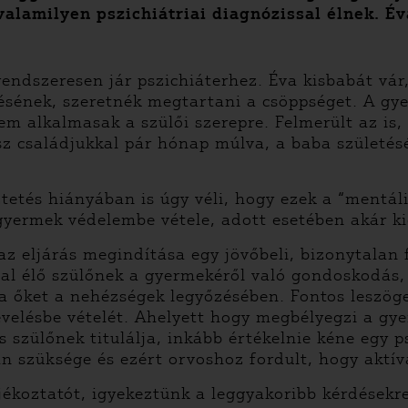
valamilyen pszichiátriai diagnózissal élnek. Éva
rendszeresen jár pszichiáterhez. Éva kisbabát vá
ésének, szeretnék megtartani a csöppséget. A gye
nem alkalmasak a szülői szerepre. Felmerült az i
lesz családjukkal pár hónap múlva, a baba születé
tetés hiányában is úgy véli, hogy ezek a “mentál
gyermek védelembe vétele, adott esetében akár ki
az eljárás megindítása egy jövőbeli, bizonytalan 
gal élő szülőnek a gyermekéről való gondoskodás
dja őket a nehézségek legyőzésében. Fontos leszö
velésbe vételét. Ahelyett hogy megbélyegzi a gy
 szülőnek titulálja, inkább értékelnie kéne egy 
van szüksége és ezért orvoshoz fordult, hogy aktí
ájékoztatót, igyekeztünk a leggyakoribb kérdésekre