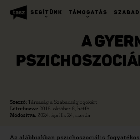
SEGÍTÜNK
TÁMOGATÁS
SZABAD
A GYER
PSZICHOSZOCIÁ
Szerző:
Társaság a Szabadságjogokért
Létrehozva:
2018. október 8, hétfő
Módosítva:
2024. április 24, szerda
Az alábbiakban pszichoszociális fogyatéko