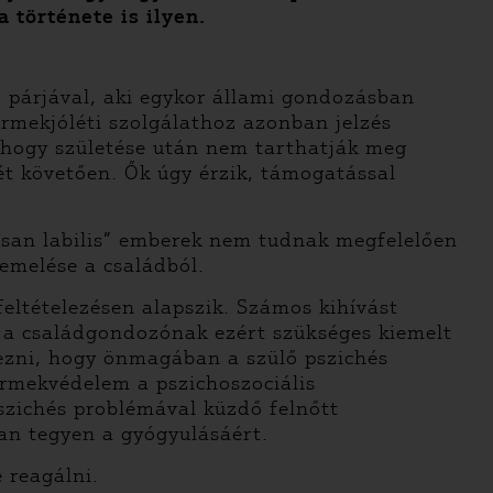
 története is ilyen.
r, párjával, aki egykor állami gondozásban
rmekjóléti szolgálathoz azonban jelzés
s, hogy születése után nem tarthatják meg
sét követően. Ők úgy érzik, támogatással
isan labilis” emberek nem tudnak megfelelően
emelése a családból.
feltételezésen alapszik. Számos kihívást
, a családgondozónak ezért szükséges kiemelt
gezni, hogy önmagában a szülő pszichés
ermekvédelem a pszichoszociális
pszichés problémával küzdő felnőtt
van tegyen a gyógyulásáért.
 reagálni.