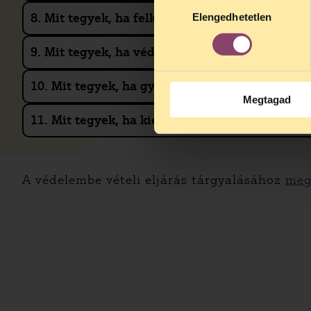
Hozzájárulás
8. Mit tegyek, ha felkeres a családsegítő?
Elengedhetetlen
kiválasztása
9. Mit tegyek, ha védelembe vételi eljárás indu
10. Mit tegyek, ha gyermekem kiemelésével f
Megtagad
11. Mit tegyek, ha kiemelték a gyermekem?
A védelembe vételi eljárás tárgyalásához
meg