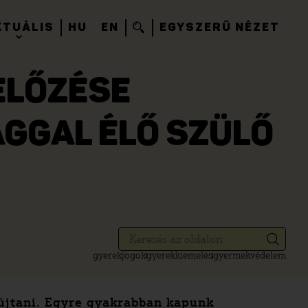
KTUÁLIS
HU
EN
EGYSZERŰ NÉZET
ELŐZÉSE
GGAL ÉLŐ SZÜLŐ
gyerekjogok
gyerekkiemelés
gyermekvédelem
yújtani. Egyre gyakrabban kapunk