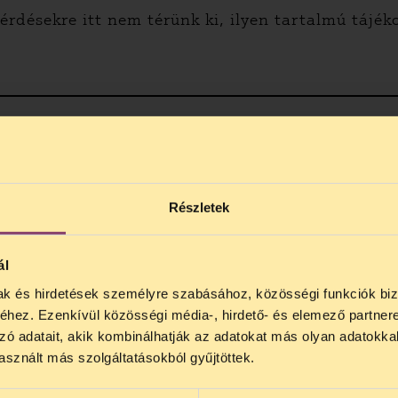
érdésekre itt nem térünk ki, ilyen tartalmú tájék
re?
Részletek
ál
áim”, pszichiátriai múltam, vagy más fogyatékossá
mak és hirdetések személyre szabásához, közösségi funkciók biz
NOS JOGSEGÉLY SZÜNET!
hez. Ezenkívül közösségi média-, hirdető- és elemező partner
lődő, Tájékoztatjuk, hogy
telefonos jogsegélyünk júli
y ilyen helyzetben?
zó adatait, akik kombinálhatják az adatokat más olyan adatokka
4 között szünetel
. Az első telefonos jogsegély
auguszt
sznált más szolgáltatásokból gyűjtöttek.
s 15 óra között lesz
. A
jogsegely@tasz.hu
email címe
 minket.