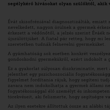
segélykérő hívásokat olyan szülőktől, akik 
Évát skizofréniával diagnosztizálták, emiatt 
nevelkedett, nagyon örülnek a gyermek érkez
érkezett a védőnőtől, a jelzés szerint Éváék 
újszülöttjüket. A fiatal pár retteg, hogy mi 
szeretetben tudnák felnevelni gyermeküket.
A gyámhatóság sok esetben konkrét veszélyez
gondoskodni gyermekükről, ezért indokolt a 
Ez a gyakorlat súlyosan diszkriminatív, mert 
jelenthet egy pszichoszociális fogyatékosság
figyelmet fordítania rájuk, hogy segíteni tu
zavara nem indokolhatja a gyermek állami ne
fogyatékossággal élő személyt és inkompetens
törekvéseit, aki felismerte, hogy segítségre 
Az ilyen esetekre állítottuk össze az alábbi t