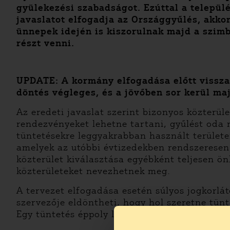
gyülekezési szabadságot. Ezúttal a telepü
javaslatot elfogadja az Országgyűlés, akko
ünnepek idején is kiszorulnak majd a szim
részt venni.
UPDATE: A kormány elfogadása előtt visszav
döntés végleges, és a jövőben sor kerül maj
Az eredeti javaslat szerint bizonyos közterül
rendezvényeket lehetne tartani, gyűlést oda 
tüntetésekre leggyakrabban használt terület
amelyek az utóbbi évtizedekben rendszeresen 
közterület kiválasztása egyébként teljesen ön
közterületeket nevezhetnek meg.
A tervezet elfogadása esetén súlyos jogkorlá
szervezője eldöntheti, hogy hol szeretne tün
Egy tüntetés éppoly legitim használata a közt