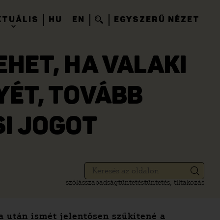
KTUÁLIS
HU
EN
EGYSZERŰ NÉZET
HET, HA VALAKI
NYÉT, TOVÁBB
SI JOGOT
szólásszabadság
tüntetés
tüntetés, tiltakozás
 után ismét jelentősen szűkítené a