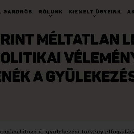
. GARDRÓB
RÓLUNK
KIEMELT ÜGYEINK
A
RINT MÉLTATLAN LE
POLITIKAI VÉLEMÉ
NÉK A GYÜLEKEZÉ
jogkorlátozó új gyülekezési törvény elfogadása