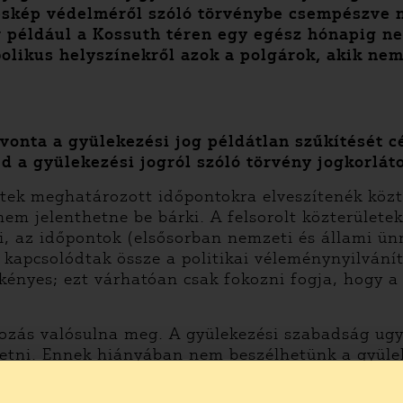
léskép védelméről szóló törvénybe csempészve 
r például a Kossuth téren egy egész hónapig ne
bolikus helyszínekről azok a polgárok, akik n
onta a gyülekezési jog példátlan szűkítését cé
d a gyülekezési jogról szóló törvény jogkorlát
etek meghatározott időpontokra elveszítenék közte
nem jelenthetne be bárki. A felsorolt közterület
ei, az időpontok (elsősorban nemzeti és állami ü
kapcsolódtak össze a politikai véleménynyilvánít
kényes; ezt várhatóan csak fokozni fogja, hogy a 
tozás valósulna meg. A gyülekezési szabadság ugy
tetni. Ennek hiányában nem beszélhetünk a gyüle
erületeknek, mint a közlekedési, az üzleti, vagy 