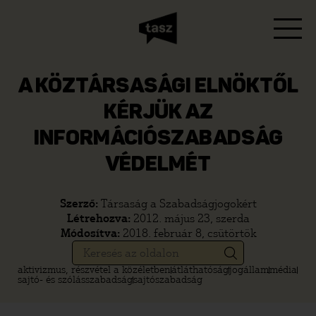
A KÖZTÁRSASÁGI ELNÖKTŐL
KÉRJÜK AZ
INFORMÁCIÓSZABADSÁG
VÉDELMÉT
Szerző:
Társaság a Szabadságjogokért
Létrehozva:
2012. május 23, szerda
Módosítva:
2018. február 8, csütörtök
aktivizmus, részvétel a közéletben
átláthatóság
jogállam
média
sajtó- és szólásszabadság
sajtószabadság