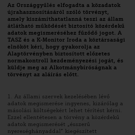
Az Országgyűlés elfogadta a közadatok
újrahasznosításáról szóló törvényt,
amely kiszámíthatatlanná teszi az állam
átlátható működését biztosító közérdekű
adatok megismeréséhez fűződő jogot. A
TASZ és a K-Monitor Iroda a köztársasági
elnököt kéri, hogy gyakorolja az
Alaptörvényben biztosított előzetes
normakontroll kezdeményezési jogát, és
küldje meg az Alkotmánybíróságnak a
törvényt az aláírás előtt.
1. Az állami szervek kezelésében lévő
adatok megismerése ingyenes, kizárólag a
másolási költségekért lehet térítést kérni.
Ezzel ellentétesen a törvény a közérdekű
adatok megismerését „ésszerű
nyereséghányaddal” kiegészített