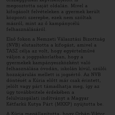
megosztotta saját oldalán. Mivel a
kifogásolt felvételeken a gyermek került
központi szerepbe, ezek nem szóltak
másról, mint az ő kampánycélú
felhasználásáról.
Első fokon a Nemzeti Választási Bizottság
(NVB) elutasította a kifogást, amivel a
TASZ célja az volt, hogy egyértelművé
váljon a joggyakorlatban, hogy a
gyermekek kampányeszközként való
felhasználása óvodán, iskolán kívül, szülői
hozzájárulás mellett is jogsértő. Az NVB
döntését a Kúria előtt már csak érintett,
jelölt vagy párt támadhatja meg, így az
ügy továbbvitele érdekében a
felülvizsgálati indítványt a Magyar
Kétfarkú Kutya Párt (MKKP) nyújtotta be.
A Kúria megállapította, hogy Orbán Viktor