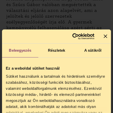
és Szűcs Gábor valóban megsértették a
választási eljárás azon alapelvét, ami a
jelöltek és jelölő szervezetek
esélyegyenlőségét írja elő. A gyermek
kampánycélú felhasználása azért sérti az
esélyegyenlőséget, mert az ezt alkalmazó
jelölt, vagy párt jogsértő eszközzel szerez
magának nagyobb láthatóságot,
Beleegyezés
Részletek
A sütikről
népszerűséget. A bíróság döntése nem
arról szól, hogy a szülők ne vihetnék
magukkal a gyermekeiket
pártrendezvényre, és például a tömeg
Ez a weboldal sütiket használ
részeként ne szerepelhetnének gyerekek az
Sütiket használunk a tartalmak és hirdetések személyre
eseményről beszámoló videókban. Nem
szabásához, közösségi funkciók biztosításához,
jogszerű azonban, ha központi elemként
valamint weboldalforgalmunk elemzéséhez. Ezenkívül
használnak fel gyermeket a közösségi
közösségi média-, hirdető- és elemező partnereinkkel
médiában megjelenő anyagokban
megosztjuk az Ön weboldalhasználatra vonatkozó
kampányüzenet eljuttatására, politikai
adatait, akik kombinálhatják az adatokat más olyan
szereplők népszerűsítésére.
adatokkal, amelyeket Ön adott meg számukra vagy az