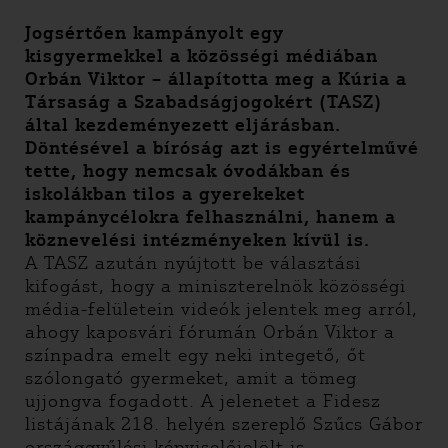
Jogsértően kampányolt egy
kisgyermekkel a közösségi médiában
Orbán Viktor – állapította meg a Kúria a
Társaság a Szabadságjogokért (TASZ)
által kezdeményezett eljárásban.
Döntésével a bíróság azt is egyértelművé
tette, hogy nemcsak óvodákban és
iskolákban tilos a gyerekeket
kampánycélokra felhasználni, hanem a
köznevelési intézményeken kívül is.
A TASZ azután nyújtott be választási
kifogást, hogy a miniszterelnök közösségi
média-felületein videók jelentek meg arról,
ahogy kaposvári fórumán Orbán Viktor a
színpadra emelt egy neki integető, őt
szólongató gyermeket, amit a tömeg
ujjongva fogadott. A jelenetet a Fidesz
listájának 218. helyén szereplő Szűcs Gábor
országgyűlési képviselőjelölt is