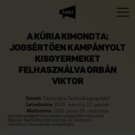
A KÚRIA KIMONDTA:
JOGSÉRTŐEN KAMPÁNYOLT
KISGYERMEKET
FELHASZNÁLVA ORBÁN
VIKTOR
Szerző:
Társaság a Szabadságjogokért
Létrehozva:
2026. március 27, péntek
Módosítva:
2026. július 16, csütörtök
gyerekjogok
gyermekjogok
országgyűlési választás
sikerek, mérföldkövek
választás és szavazás
választási visszaélések megelőzése