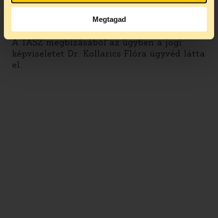
Kúria szerint az is ellentétes ezzel a
rendelkezéssel, ha Orbán Viktor gyerekkel
Megtagad
kampányol.
A TASZ megbízásából az ügyben a jogi
képviseletet Dr. Kollarics Flóra ügyvéd látta
el.