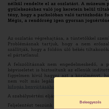
nélkül rendelte el az oszlatást. A múzeum 
gyülekezéshez való jog keretein belül tilt
tény, hogy a parkolóban való tartózkodás f
Mégis, a rendőrség igen gyorsan jogsértőnek
Az oszlatás végrehajtása, a tüntetőkkel sze
Problémásnak tartjuk, hogy a nem erőszako
szállítják, hogy a földön ülő békés tiltakoz
el pártatlanul.
A felszólításnak nem engedelmeskedő, a po
képviseletet is biztosítunk az ellenük indíto
figyelmen kívül hagyni azt a körülményt, h
nem volt más legális lehetőségük a tiltako
kifogás benyújtásához mintát innen lehet letö
A szabálysértési eljáráshoz tartozó
útmutatón
Beleegyezés
Feljelentést teszünk azon rendőrök ellen, ak