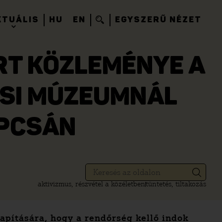
KTUÁLIS
HU
EN
EGYSZERŰ NÉZET
T KÖZLEMÉNYE A
ÉSI MÚZEUMNÁL
APCSÁN
aktivizmus, részvétel a közéletben
tüntetés, tiltakozás
lapítására, hogy a rendőrség kellő indok