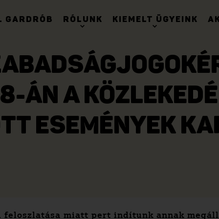
. GARDRÓB
RÓLUNK
KIEMELT ÜGYEINK
A
SZABADSÁGJOGOKÉR
 28-ÁN A KÖZLEKED
TT ESEMÉNYEK K
i feloszlatása miatt pert indítunk annak megál