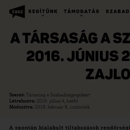
SEGÍTÜNK
TÁMOGATÁS
SZABAD
A TÁRSASÁG A 
2016. JÚNIUS
ZAJLO
Szerző:
Társaság a Szabadságjogokért
Létrehozva:
2016. július 4, hétfő
Módosítva:
2018. február 8, csütörtök
A spontán kialakult tiltakozások rendőrség