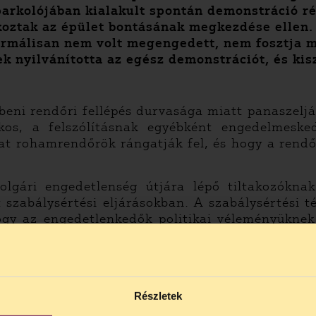
parkolójában kialakult spontán demonstráció r
akoztak az épület bontásának megkezdése ellen.
ormálisan nem volt megengedett, nem fosztja m
 nyilvánította az egész demonstrációt, és kisz
mbeni rendőri fellépés durvasága miatt panaszel
s, a felszólításnak egyébként engedelmeskedő
ókat rohamrendőrök rángatják fel, és hogy a rend
lgári engedetlenség útjára lépő tiltakozóknak
tt szabálysértési eljárásokban. A szabálysértési 
ogy az engedetlenkedők politikai véleményükne
zásra. Ennek végső megítélése a bíróságra tarto
lteni >> (.doc)
kat itt olvashatja el >> (.pdf)
Részletek
ik jelen voltak, de nem avatkoztak közbe, amikor