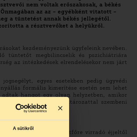
észtvevői nem voltak erőszakosak, a békés
 Önmagában az az – egyébként vitatott –
eg a tüntetést annak békés jellegétől.
orította a résztvevőket a helyükről.
járásokat kezdeményezünk ügyfeleink nevében.
 tüntetőt megbilincselik és pszichiátriára
őrség az intézkedések elrendelésekor nem járt
 jogsegélyt, egyes esetekben pedig ügyvédi
tényállás formális kimerítése esetén sem lehet
k adtak hangot egy olyan helyzetben, amikor
zik. A szabálysértési határozattal szembeni
A sütikről
 a biztonsági őrök a hétfőre virradó éjjeltől