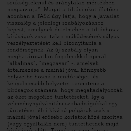
szükségtelenül és aránytalan mértékben
megzavarja”. Magát a tiltási okot illetően
azonban a TASZ úgy látja, hogy a Javaslat
visszalép a jelenlegi szabályozáshoz
képest, amelynek értelmében a tiltáshoz a
bíróságok zavartalan működésének súlyos
veszélyeztetését kell bizonyítania a
rendőrségnek. Az új szabály olyan
meghatározatlan fogalmakkal operál –
“alkalmas”, “megzavar” -, amelyek
értelmezése a mainál jóval könnyebb
helyzetbe hozná a rendőrséget, és
kényelmesebb helyzetet teremtene a
bíróságok számára, hogy megakadályozzák
az őket megcélzó tüntetéseket. Így a
véleménynyilvánítási szabadságukkal egy
tüntetésen élni kívánó polgárok csak a
mainál jóval erősebb korlátok közé szorítva
(vagy egyáltalán nem) tüntethetnek majd
bíróságok előtt. Természetesen fontos,