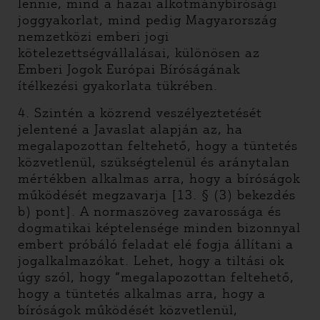
lennie, mind a hazai alkotmánybírósági
joggyakorlat, mind pedig Magyarország
nemzetközi emberi jogi
kötelezettségvállalásai, különösen az
Emberi Jogok Európai Bíróságának
ítélkezési gyakorlata tükrében.
4. Szintén a közrend veszélyeztetését
jelentené a Javaslat alapján az, ha
megalapozottan feltehető, hogy a tüntetés
közvetlenül, szükségtelenül és aránytalan
mértékben alkalmas arra, hogy a bíróságok
működését megzavarja [13. § (3) bekezdés
b) pont]. A normaszöveg zavarossága és
dogmatikai képtelensége minden bizonnyal
embert próbáló feladat elé fogja állítani a
jogalkalmazókat. Lehet, hogy a tiltási ok
úgy szól, hogy “megalapozottan feltehető,
hogy a tüntetés alkalmas arra, hogy a
bíróságok működését közvetlenül,