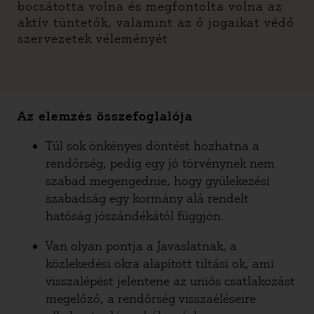
bocsátotta volna és megfontolta volna az
aktív tüntetők, valamint az ő jogaikat védő
szervezetek véleményét.
Az elemzés összefoglalója
Túl sok önkényes döntést hozhatna a
rendőrség, pedig egy jó törvénynek nem
szabad megengednie, hogy gyülekezési
szabadság egy kormány alá rendelt
hatóság jószándékától függjön.
Van olyan pontja a Javaslatnak, a
közlekedési okra alapított tiltási ok, ami
visszalépést jelentene az uniós csatlakozást
megelőző, a rendőrség visszaéléseire