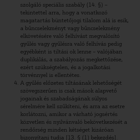
szolgáló speciális szabály (14. §) –
tekintettel arra, hogy a vonatkozó
magatartás büntetőjogi tilalom alá is esik,
a bűncselekményt vagy bűncselekmény
elkövetésére való felhívást megvalósító
gyűlés vagy gyűlésra való felhívás pedig
egyébként is tiltási ok lenne – valójában
duplikálás, a szabályozás megkettőzése,
ezért szükségtelen, és a jogalkotási
törvénnyel is ellentétes.
A gyűlés előzetes tiltásának lehetőségét
szövegszerűen is csak mások alapvető
jogainak és szabadságának súlyos
sérelmére kell szűkíteni, és arra az esetre
korlátozni, amikor a várható jogsértés
közvetlen és nyilvánvaló bekövetkezését a
rendőrség minden kétséget kizáróan
bizonyítani tudja [13. § (1) bekezdés].