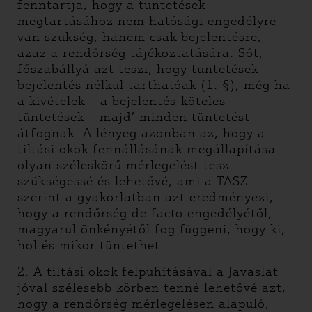
fenntartja, hogy a tüntetések
megtartásához nem hatósági engedélyre
van szükség, hanem csak bejelentésre,
azaz a rendőrség tájékoztatására. Sőt,
főszabállyá azt teszi, hogy tüntetések
bejelentés nélkül tarthatóak (1. §), még ha
a kivételek – a bejelentés-köteles
tüntetések – majd’ minden tüntetést
átfognak. A lényeg azonban az, hogy a
tiltási okok fennállásának megállapítása
olyan széleskörű mérlegelést tesz
szükségessé és lehetővé, ami a TASZ
szerint a gyakorlatban azt eredményezi,
hogy a rendőrség de facto engedélyétől,
magyarul önkényétől fog függeni, hogy ki,
hol és mikor tüntethet.
2. A tiltási okok felpuhításával a Javaslat
jóval szélesebb körben tenné lehetővé azt,
hogy a rendőrség mérlegelésen alapuló,