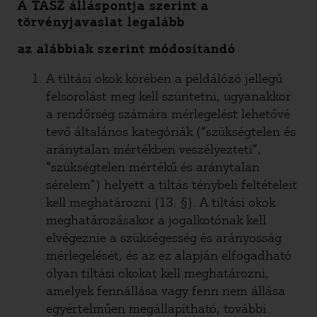
A TASZ álláspontja szerint a
törvényjavaslat legalább
az alábbiak szerint módosítandó
A tiltási okok körében a példálózó jellegű
felsorolást meg kell szüntetni, ugyanakkor
a rendőrség számára mérlegelést lehetővé
tevő általános kategóriák (“szükségtelen és
aránytalan mértékben veszélyezteti”,
“szükségtelen mértékű és aránytalan
sérelem”) helyett a tiltás ténybeli feltételeit
kell meghatározni (13. §). A tiltási okok
meghatározásakor a jogalkotónak kell
elvégeznie a szükségesség és arányosság
mérlegelését, és az ez alapján elfogadható
olyan tiltási okokat kell meghatározni,
amelyek fennállása vagy fenn nem állása
egyértelműen megállapítható, további