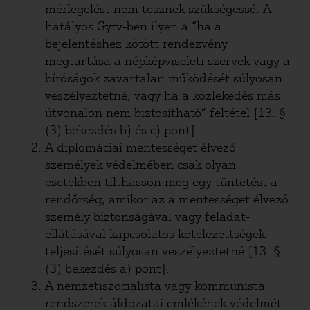
mérlegelést nem tesznek szükségessé. A
hatályos Gytv-ben ilyen a “ha a
bejelentéshez kötött rendezvény
megtartása a népképviseleti szervek vagy a
bíróságok zavartalan működését súlyosan
veszélyeztetné, vagy ha a közlekedés más
útvonalon nem biztosítható” feltétel [13. §
(3) bekezdés b) és c) pont].
A diplomáciai mentességet élvező
személyek védelmében csak olyan
esetekben tilthasson meg egy tüntetést a
rendőrség, amikor az a mentességet élvező
személy biztonságával vagy feladat-
ellátásával kapcsolatos kötelezettségek
teljesítését súlyosan veszélyeztetné [13. §
(3) bekezdés a) pont].
A nemzetiszocialista vagy kommunista
rendszerek áldozatai emlékének védelmét