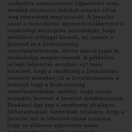
szubjektív szempontokat figyelembe vevő,
kevésbé tényszerű indokok alapján tiltsa
meg tüntetések megtartását. A Javaslat
azzal a technikával igyekszik csökkenteni a
rendőrségi mérlegelés lehetőségét, hogy
példálózó jelleggel kiemeli, mi számít a
közrend és a közbiztonság
veszélyeztetésének, illetve mások jogai és
szabadsága megsértésének. A példálózó
jellegű felsorolás azonban azt teszi
lehetővé, hogy a rendőrség a Javaslatban
felsorolt eseteken túl is hivatkozhasson a
közrend vagy a közbiztonság
veszélyeztetésére, anélkül, hogy annak
normatív kereteit a Javaslat meghatározná.
Ráadásul úgy kap a rendőrség általános
felhatalmazást tüntetések tiltására, hogy a
Javaslat azt is lehetővé tenné számára,
hogy az előzetes egyeztetés során