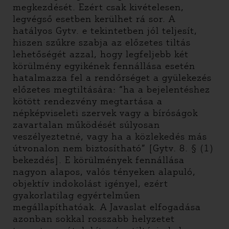
megkezdését. Ezért csak kivételesen,
legvégső esetben kerülhet rá sor. A
hatályos Gytv. e tekintetben jól teljesít,
hiszen szűkre szabja az előzetes tiltás
lehetőségét azzal, hogy legfeljebb két
körülmény egyikének fennállása esetén
hatalmazza fel a rendőrséget a gyülekezés
előzetes megtiltására: “ha a bejelentéshez
kötött rendezvény megtartása a
népképviseleti szervek vagy a bíróságok
zavartalan működését súlyosan
veszélyeztetné, vagy ha a közlekedés más
útvonalon nem biztosítható” [Gytv. 8. § (1)
bekezdés]. E körülmények fennállása
nagyon alapos, valós tényeken alapuló,
objektív indokolást igényel, ezért
gyakorlatilag egyértelműen
megállapíthatóak. A Javaslat elfogadása
azonban sokkal rosszabb helyzetet