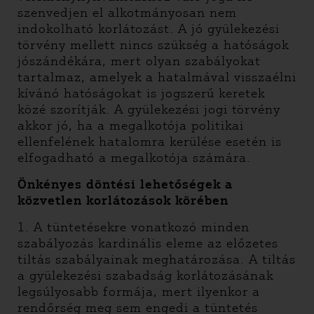
szenvedjen el alkotmányosan nem
indokolható korlátozást. A jó gyülekezési
törvény mellett nincs szükség a hatóságok
jószándékára, mert olyan szabályokat
tartalmaz, amelyek a hatalmával visszaélni
kívánó hatóságokat is jogszerű keretek
közé szorítják. A gyülekezési jogi törvény
akkor jó, ha a megalkotója politikai
ellenfelének hatalomra kerülése esetén is
elfogadható a megalkotója számára.
Önkényes döntési lehetőségek a
közvetlen korlátozások körében
1. A tüntetésekre vonatkozó minden
szabályozás kardinális eleme az előzetes
tiltás szabályainak meghatározása. A tiltás
a gyülekezési szabadság korlátozásának
legsúlyosabb formája, mert ilyenkor a
rendőrség meg sem engedi a tüntetés