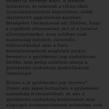
helyett új törvényt alkot. A Javaslat
újításaival, és nemcsak a tiltási okok
újraszabályozásával kapcsolatos, alább
részletezett aggodalmak azonban
kétségeket támasztanak azt illetően, hogy
a jogalkotó jóhiszeműen járt el a Javaslat
előterjesztésekor, azaz valóban csak
szakmailag indokolt, racionális
változtatásokat akar a fenti
követelményeknek megfelelő módon
bevezetni a gyülekezési jogi szabályozás
körébe, nem pedig szűkíteni akarja a
gyülekezési szabadság gyakorlásának
lehetőségét.
Milyen a jó gyülekezési jogi törvény?
Olyan, ami képes biztosítani a gyülekezési
szabadság érvényesülését, és ami a
gyülekezési szabadság korlátozását más
alapjogok érvényesülésének érdekében csak