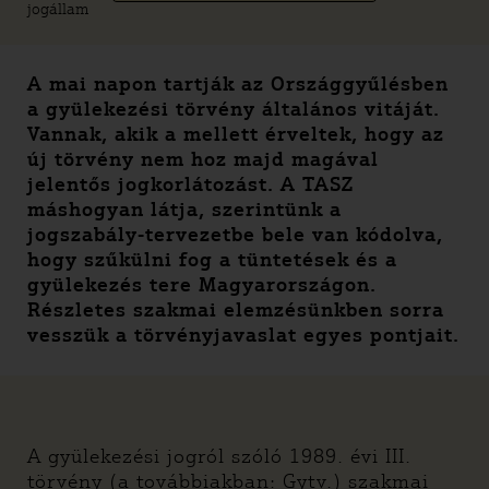
jogállam
A mai napon tartják az Országgyűlésben
a gyülekezési törvény általános vitáját.
Vannak, akik a mellett érveltek, hogy az
új törvény nem hoz majd magával
jelentős jogkorlátozást. A TASZ
máshogyan látja, szerintünk a
jogszabály-tervezetbe bele van kódolva,
hogy szűkülni fog a tüntetések és a
gyülekezés tere Magyarországon.
Részletes szakmai elemzésünkben sorra
vesszük a törvényjavaslat egyes pontjait.
A gyülekezési jogról szóló 1989. évi III.
törvény (a továbbiakban: Gytv.) szakmai