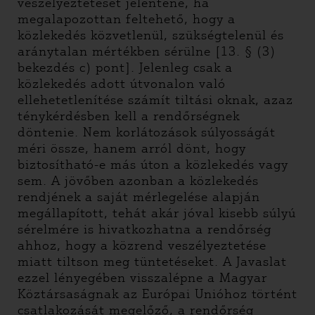
veszélyeztetését jelentené, ha
megalapozottan feltehető, hogy a
közlekedés közvetlenül, szükségtelenül és
aránytalan mértékben sérülne [13. § (3)
bekezdés c) pont]. Jelenleg csak a
közlekedés adott útvonalon való
ellehetetlenítése számít tiltási oknak, azaz
ténykérdésben kell a rendőrségnek
döntenie. Nem korlátozások súlyosságát
méri össze, hanem arról dönt, hogy
biztosítható-e más úton a közlekedés vagy
sem. A jövőben azonban a közlekedés
rendjének a saját mérlegelése alapján
megállapított, tehát akár jóval kisebb súlyú
sérelmére is hivatkozhatna a rendőrség
ahhoz, hogy a közrend veszélyeztetése
miatt tiltson meg tüntetéseket. A Javaslat
ezzel lényegében visszalépne a Magyar
Köztársaságnak az Európai Unióhoz történt
csatlakozását megelőző, a rendőrség