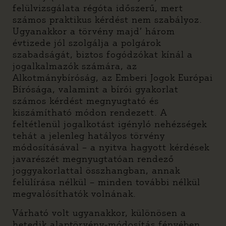
felülvizsgálata régóta időszerű, mert
számos praktikus kérdést nem szabályoz.
Ugyanakkor a törvény majd’ három
évtizede jól szolgálja a polgárok
szabadságát, biztos fogódzókat kínál a
jogalkalmazók számára, az
Alkotmánybíróság, az Emberi Jogok Európai
Bírósága, valamint a bírói gyakorlat
számos kérdést megnyugtató és
kiszámítható módon rendezett. A
feltétlenül jogalkotást igényló nehézségek
tehát a jelenleg hatályos törvény
módosításával – a nyitva hagyott kérdések
javarészét megnyugtatóan rendező
joggyakorlattal összhangban, annak
felülírása nélkül – minden további nélkül
megvalósíthatók volnának.
Várható volt ugyanakkor, különösen a
hetedik alaptörvény-módosítás fényében,