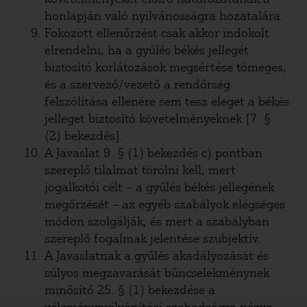
honlapján való nyilvánosságra hozatalára.
Fokozott ellenőrzést csak akkor indokolt
elrendelni, ha a gyűlés békés jellegét
biztosító korlátozások megsértése tömeges,
és a szervező/vezető a rendőrség
felszólítása ellenére sem tesz eleget a békés
jelleget biztosító követelményeknek [7. §
(2) bekezdés].
A Javaslat 9. § (1) bekezdés c) pontban
szereplő tilalmat törölni kell, mert
jogalkotói célt – a gyűlés békés jellegének
megőrzését – az egyéb szabályok elégséges
módon szolgálják, és mert a szabályban
szereplő fogalmak jelentése szubjektív.
A Javaslatnak a gyűlés akadályozását és
súlyos megzavarását bűncselekménynek
minősítő 25. § (1) bekezdése a