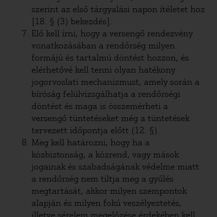
szerint az első tárgyalási napon ítéletet hoz
[18. § (3) bekezdés].
Elő kell írni, hogy a versengő rendezvény
vonatkozásában a rendőrség milyen
formájú és tartalmú döntést hozzon, és
elérhetővé kell tenni olyan hatékony
jogorvoslati mechanizmust, amely során a
bíróság felülvizsgálhatja a rendőrségi
döntést és maga is összemérheti a
versengő tüntetéseket még a tüntetések
tervezett időpontja előtt (12. §).
Meg kell határozni, hogy ha a
közbiztonság, a közrend, vagy mások
jogainak és szabadságának védelme miatt
a rendőrség nem tiltja meg a gyűlés
megtartását, akkor milyen szempontok
alapján és milyen fokú veszélyeztetés,
illetve sérelem megelőzése érdekében kell