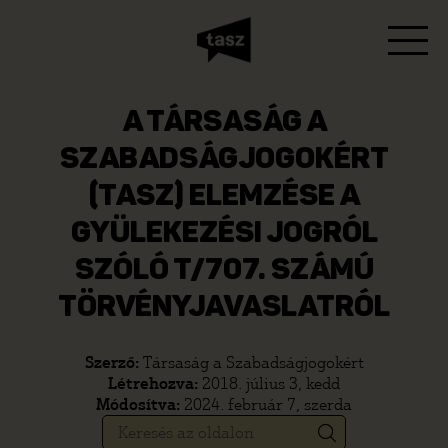
A TÁRSASÁG A
SZABADSÁGJOGOKÉRT
(TASZ) ELEMZÉSE A
GYÜLEKEZÉSI JOGRÓL
SZÓLÓ T/707. SZÁMÚ
TÖRVÉNYJAVASLATRÓL
Szerző:
Társaság a Szabadságjogokért
Létrehozva:
2018. július 3, kedd
Módosítva:
2024. február 7, szerda