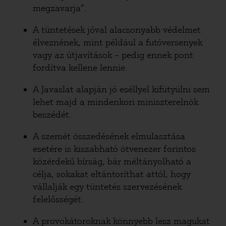
megzavarja”.
A tüntetések jóval alacsonyabb védelmet
élveznének, mint például a futóversenyek
vagy az útjavítások – pedig ennek pont
fordítva kellene lennie.
A Javaslat alapján jó eséllyel kifütyülni sem
lehet majd a mindenkori miniszterelnök
beszédét.
A szemét összedésének elmulasztása
esetére is kiszabható ötvenezer forintos
közérdekű bírság, bár méltányolható a
célja, sokakat eltántoríthat attól, hogy
vállalják egy tüntetés szervezésének
felelősségét.
A provokátoroknak könnyebb lesz magukat