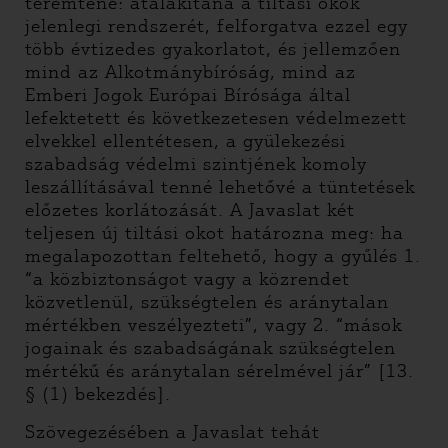
teremtene: átalakítaná a tiltási okok
jelenlegi rendszerét, felforgatva ezzel egy
több évtizedes gyakorlatot, és jellemzően
mind az Alkotmánybíróság, mind az
Emberi Jogok Európai Bírósága által
lefektetett és következetesen védelmezett
elvekkel ellentétesen, a gyülekezési
szabadság védelmi szintjének komoly
leszállításával tenné lehetővé a tüntetések
előzetes korlátozását. A Javaslat két
teljesen új tiltási okot határozna meg: ha
megalapozottan feltehető, hogy a gyűlés 1.
“a közbiztonságot vagy a közrendet
közvetlenül, szükségtelen és aránytalan
mértékben veszélyezteti”, vagy 2. “mások
jogainak és szabadságának szükségtelen
mértékű és aránytalan sérelmével jár” [13.
§ (1) bekezdés].
Szövegezésében a Javaslat tehát