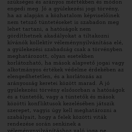
szükséges és arányos mértékben és módon
engedi meg. Jó a gyülekezési jogi törvény,
ha az alapján a közhatalom képviselőinek
nem tetsző tüntetéseket is szabadon meg
lehet tartani, a hatóságok nem
gördíthetnek akadályokat a tiltakozni
kívánók kollektív véleménynyilvánítása elé,
a gyülekezési szabadság csak a törvényben
meghatározott, olyan esetekben
korlátozható, ha mások alapvető jogai vagy
alkotmányos értékek védelme érdekében az
elengedhetetlen, és a korlátozás az
arányosság keretei között marad. A jó
gyülekezési törvény elsősorban a hatóságok
és a tüntetők, vagy a tüntetők és mások
közötti konfliktusok kezelésében játszik
szerepet, vagyis úgy kell meghatározni a
szabályait, hogy a felek közötti viták
rendezése során senkinek a
véleménynyilvánításhoz való joga ne