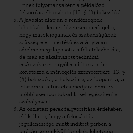
Ennek folyományaként a példálózó
felsorolás elhagyható [13. § (4) bekezdés].
A Javaslat alapján a rendőrségnek
lehetősége lenne előzetesen mérlegelni,
hogy mások jogainak és szabadságának
szükségtelen mértékű és aránytalan
sérelme megalapozottan feltételezhető-e,
de csak az alkalmazott technikai
eszközökre és a gyűlés időtartamára
korlátozza a mérlegelés szempontjait [13. §
(4) bekezdés], a helyszínre, az időpontra, a
létszámra, a tüntetés módjára nem. Ez
utóbbi szempontokkal ki kell egészíteni a
szabályozást.
Az oszlatási perek felgyorsítása érdekében
elő kell írni, hogy a feloszlatás
jogellenessége miatt indított perben a
bíróság soron kívüli jár el, és lehetőség