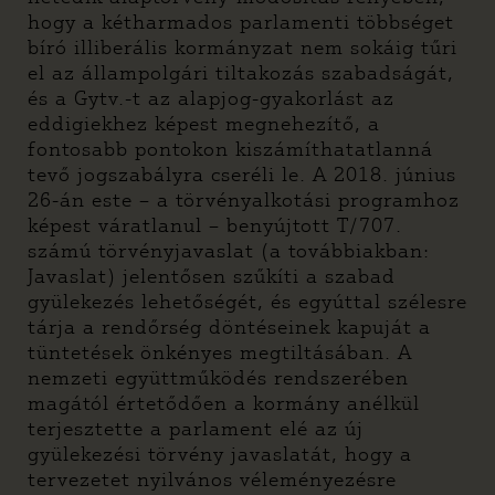
hogy a kétharmados parlamenti többséget
bíró illiberális kormányzat nem sokáig tűri
el az állampolgári tiltakozás szabadságát,
és a Gytv.-t az alapjog-gyakorlást az
eddigiekhez képest megnehezítő, a
fontosabb pontokon kiszámíthatatlanná
tevő jogszabályra cseréli le. A 2018. június
26-án este – a törvényalkotási programhoz
képest váratlanul – benyújtott T/707.
számú törvényjavaslat (a továbbiakban:
Javaslat) jelentősen szűkíti a szabad
gyülekezés lehetőségét, és egyúttal szélesre
tárja a rendőrség döntéseinek kapuját a
tüntetések önkényes megtiltásában. A
nemzeti együttműködés rendszerében
magától értetődően a kormány anélkül
terjesztette a parlament elé az új
gyülekezési törvény javaslatát, hogy a
tervezetet nyilvános véleményezésre