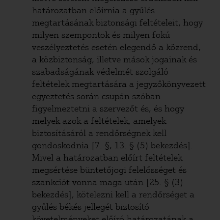
határozatban előírnia a gyűlés
megtartásának biztonsági feltételeit, hogy
milyen szempontok és milyen fokú
veszélyeztetés esetén elegendő a közrend,
a közbiztonság, illetve mások jogainak és
szabadságának védelmét szolgáló
feltételek megtartására a jegyzőkönyvezett
egyeztetés során csupán szóban
figyelmeztetni a szervezőt és, és hogy
melyek azok a feltételek, amelyek
biztosításáról a rendőrségnek kell
gondoskodnia [7. §, 13. § (5) bekezdés].
Mivel a határozatban előírt feltételek
megsértése büntetőjogi felelősséget és
szankciót vonna maga után [25. § (3)
bekezdés], kötelezni kell a rendőrséget a
gyűlés békés jellegét biztosító
követelményeket előíró határozatának a