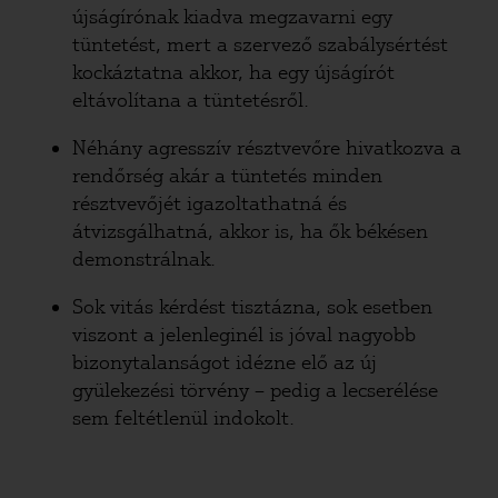
újságírónak kiadva megzavarni egy
tüntetést, mert a szervező szabálysértést
kockáztatna akkor, ha egy újságírót
eltávolítana a tüntetésről.
Néhány agresszív résztvevőre hivatkozva a
rendőrség akár a tüntetés minden
résztvevőjét igazoltathatná és
átvizsgálhatná, akkor is, ha ők békésen
demonstrálnak.
Sok vitás kérdést tisztázna, sok esetben
viszont a jelenleginél is jóval nagyobb
bizonytalanságot idézne elő az új
gyülekezési törvény – pedig a lecserélése
sem feltétlenül indokolt.