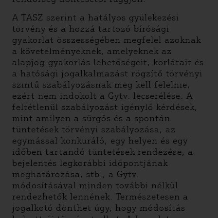
A TASZ szerint a hatályos gyülekezési
törvény és a hozzá tartozó bírósági
gyakorlat összességében megfelel azoknak
a követelményeknek, amelyeknek az
alapjog-gyakorlás lehetőségeit, korlátait és
a hatósági jogalkalmazást rögzítő törvényi
szintű szabályozásnak meg kell felelnie,
ezért nem indokolt a Gytv. lecserélése. A
feltétlenül szabályozást igénylő kérdések,
mint amilyen a sürgős és a spontán
tüntetések törvényi szabályozása, az
egymással konkuráló, egy helyen és egy
időben tartandó tüntetések rendezése, a
bejelentés legkorábbi időpontjának
meghatározása, stb., a Gytv.
módosításával minden további nélkül
rendezhetők lennének. Természetesen a
jogalkotó dönthet úgy, hogy módosítás