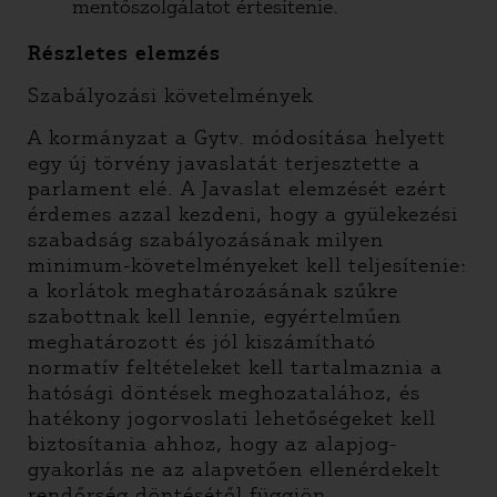
mentőszolgálatot értesítenie.
Részletes elemzés
Szabályozási követelmények
A kormányzat a Gytv. módosítása helyett
egy új törvény javaslatát terjesztette a
parlament elé. A Javaslat elemzését ezért
érdemes azzal kezdeni, hogy a gyülekezési
szabadság szabályozásának milyen
minimum-követelményeket kell teljesítenie:
a korlátok meghatározásának szűkre
szabottnak kell lennie, egyértelműen
meghatározott és jól kiszámítható
normatív feltételeket kell tartalmaznia a
hatósági döntések meghozatalához, és
hatékony jogorvoslati lehetőségeket kell
biztosítania ahhoz, hogy az alapjog-
gyakorlás ne az alapvetően ellenérdekelt
rendőrség döntésétől függjön.