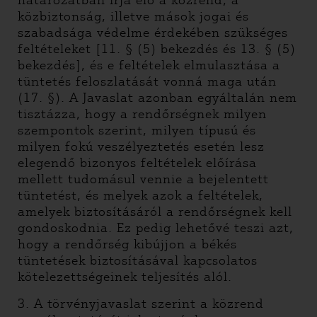
határozatban írja elő a közrend, a
közbiztonság, illetve mások jogai és
szabadsága védelme érdekében szükséges
feltételeket [11. § (5) bekezdés és 13. § (5)
bekezdés], és e feltételek elmulasztása a
tüntetés feloszlatását vonná maga után
(17. §). A Javaslat azonban egyáltalán nem
tisztázza, hogy a rendőrségnek milyen
szempontok szerint, milyen típusú és
milyen fokú veszélyeztetés esetén lesz
elegendő bizonyos feltételek előírása
mellett tudomásul vennie a bejelentett
tüntetést, és melyek azok a feltételek,
amelyek biztosításáról a rendőrségnek kell
gondoskodnia. Ez pedig lehetővé teszi azt,
hogy a rendőrség kibújjon a békés
tüntetések biztosításával kapcsolatos
kötelezettségeinek teljesítés alól.
3. A törvényjavaslat szerint a közrend