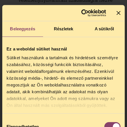
véleménynyilvánítási szabadságra nézve
komoly elrettentő hatással jár, mert
büntetőjogi szankcióval fenyegeti azt, aki
nem tanúsít erőszakos vagy fenyegető
magatartást egy tüntetésen. Különösen
Beleegyezés
Részletek
A sütikről
annak fényében indokolatlan, hogy a
Javaslat új minősítő körülményként
Ez a weboldal sütiket használ
szabályozná a rendbontásnak azt az
esetét, amikor az elkövető egy gyűlés békés
Sütiket használunk a tartalmak és hirdetések személyre
jellegét biztosító korlátozásait sérti meg
szabásához, közösségi funkciók biztosításához,
[25. § (5) bekezdés], valamint kifejezetten
valamint weboldalforgalmunk elemzéséhez. Ezenkívül
lehetővé tenné a szervező/vezető számára
közösségi média-, hirdető- és elemező partnereinkkel
azt, hogy a rendezvényt súlyosan
megosztjuk az Ön weboldalhasználatra vonatkozó
megzavaró személyt kizárja [4. § (3)
adatait, akik kombinálhatják az adatokat más olyan
adatokkal, amelyeket Ön adott meg számukra vagy az
bekezdés].
TELEFONOS JOGSEGÉLY
Ön által használt más szolgáltatásokból gyűjtöttek.
Mivel a megtiltott rendezvény megtartása
SZÜNET!
egyébként is oszlatási ok, a megtiltott
rendezvény szervezése és az azon való
Hozzájárulás
Kedves érdeklődő, Tájékoztatjuk,
Elengedhetetlen