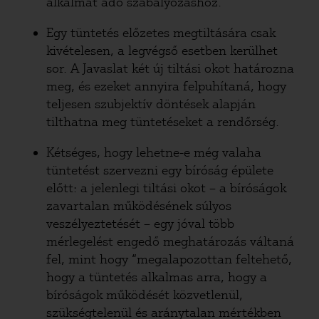
alkalmat adó szabályozáshoz.
Egy tüntetés előzetes megtiltására csak
kivételesen, a legvégső esetben kerülhet
sor. A Javaslat két új tiltási okot határozna
meg, és ezeket annyira felpuhítaná, hogy
teljesen szubjektív döntések alapján
tilthatna meg tüntetéseket a rendőrség.
Kétséges, hogy lehetne-e még valaha
tüntetést szervezni egy bíróság épülete
előtt: a jelenlegi tiltási okot – a bíróságok
zavartalan működésének súlyos
veszélyeztetését – egy jóval több
mérlegelést engedő meghatározás váltaná
fel, mint hogy “megalapozottan feltehető,
hogy a tüntetés alkalmas arra, hogy a
bíróságok működését közvetlenül,
szükségtelenül és aránytalan mértékben