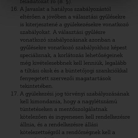
feladatokat ró (8. §).
A Javaslat a hatályos szabályozástól
eltérően a jövőben a választási gyűlésekre
is kiterjesztené a gyülekezésekre vonatkozó
szabályokat. A választási gyűlésre
vonatkozó szabályozásnak azonban a
gyűlésekre vonatkozó szabályokhoz képest
speciálisnak, a korlátozás lehetőségeinek
még kivételesebbnek kell lenniük, legalább
a tiltási okok és a büntetőjogi szankciókkal
fenyegetett szervezői magatartások
tekintetében.
A gyülekezési jog törvényi szabályozásának
kell kimondania, hogy a nagylétszámú
tüntetéseken a mentőszolgálatnak
kötelezően és ingyenesen kell rendelkezésre
állnia, és a rendelkezésre állási
kötelezettségről a rendőrségnek kell a