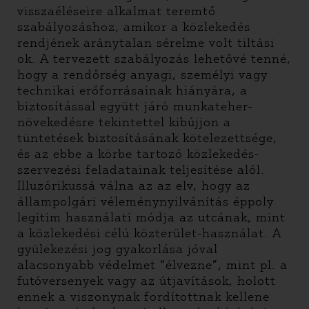
visszaéléseire alkalmat teremtő
szabályozáshoz, amikor a közlekedés
rendjének aránytalan sérelme volt tiltási
ok. A tervezett szabályozás lehetővé tenné,
hogy a rendőrség anyagi, személyi vagy
technikai erőforrásainak hiányára, a
biztosítással együtt járó munkateher-
növekedésre tekintettel kibújjon a
tüntetések biztosításának kötelezettsége,
és az ebbe a körbe tartozó közlekedés-
szervezési feladatainak teljesítése alól.
Illuzórikussá válna az az elv, hogy az
állampolgári véleménynyilvánítás éppoly
legitim használati módja az utcának, mint
a közlekedési célú közterület-használat. A
gyülekezési jog gyakorlása jóval
alacsonyabb védelmet “élvezne”, mint pl. a
futóversenyek vagy az útjavítások, holott
ennek a viszonynak fordítottnak kellene