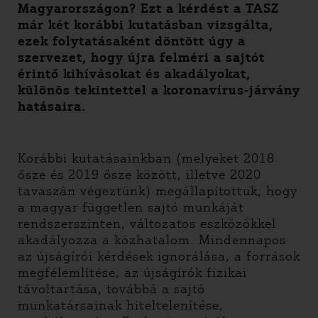
Magyarországon? Ezt a kérdést a TASZ
már két korábbi kutatásban vizsgálta,
ezek folytatásaként döntött úgy a
szervezet, hogy újra felméri a sajtót
érintő kihívásokat és akadályokat,
különös tekintettel a koronavírus-járvány
hatásaira.
Korábbi kutatásainkban (melyeket 2018
ősze és 2019 ősze között, illetve 2020
tavaszán végeztünk) megállapítottuk, hogy
a magyar független sajtó munkáját
rendszerszinten, változatos eszközökkel
akadályozza a közhatalom. Mindennapos
az újságírói kérdések ignorálása, a források
megfélemlítése, az újságírók fizikai
távoltartása, továbbá a sajtó
munkatársainak hiteltelenítése,