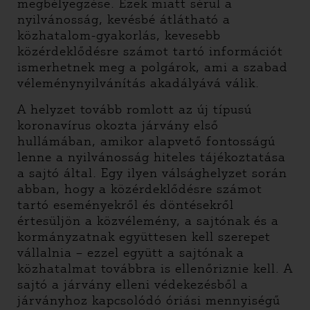
megbélyegzése. Ezek miatt sérül a
nyilvánosság, kevésbé átlátható a
közhatalom-gyakorlás, kevesebb
közérdeklődésre számot tartó információt
ismerhetnek meg a polgárok, ami a szabad
véleménynyilvánítás akadályává válik.
A helyzet tovább romlott az új típusú
koronavírus okozta járvány első
hullámában, amikor alapvető fontosságú
lenne a nyilvánosság hiteles tájékoztatása
a sajtó által. Egy ilyen válsághelyzet során
abban, hogy a közérdeklődésre számot
tartó eseményekről és döntésekről
értesüljön a közvélemény, a sajtónak és a
kormányzatnak együttesen kell szerepet
vállalnia – ezzel együtt a sajtónak a
közhatalmat továbbra is ellenőriznie kell. A
sajtó a járvány elleni védekezésből a
járványhoz kapcsolódó óriási mennyiségű