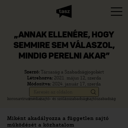
„ANNAK ELLENÉRE, HOGY
SEMMIRE SEM VÁLASZOL,
MINDIG PERELNI AKAR”
Szerző:
Társaság a Szabadságjogokért
Létrehozva:
2021. május 12, szerda
Módosítva:
2024. január 17, szerda
koronavírus
média
sajtó- és szólásszabadság
sajtószabadság
Miként akadályozza a független sajtó
működését a közhatalom