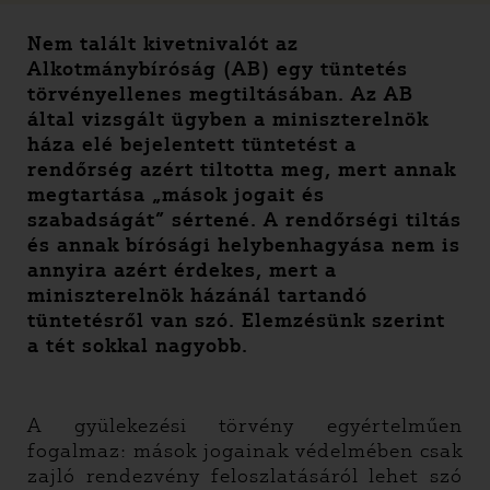
Nem talált kivetnivalót az
Alkotmánybíróság (AB) egy tüntetés
törvényellenes megtiltásában. Az AB
által vizsgált ügyben a miniszterelnök
háza elé bejelentett tüntetést a
rendőrség azért tiltotta meg, mert annak
megtartása „mások jogait és
szabadságát” sértené. A rendőrségi tiltás
és annak bírósági helybenhagyása nem is
annyira azért érdekes, mert a
miniszterelnök házánál tartandó
tüntetésről van szó. Elemzésünk szerint
a tét sokkal nagyobb.
A gyülekezési törvény egyértelműen
fogalmaz: mások jogainak védelmében csak
zajló rendezvény feloszlatásáról lehet szó