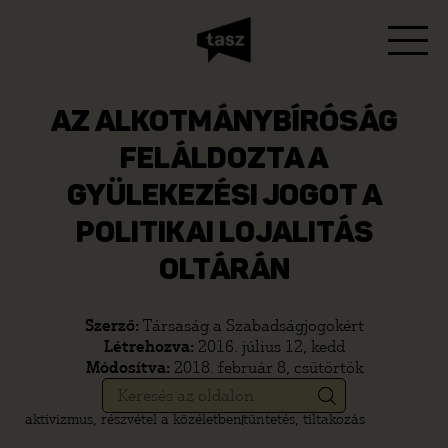
AZ ALKOTMÁNYBÍRÓSÁG
FELÁLDOZTA A
GYÜLEKEZÉSI JOGOT A
POLITIKAI LOJALITÁS
OLTÁRÁN
Szerző:
Társaság a Szabadságjogokért
Létrehozva:
2016. július 12, kedd
Módosítva:
2018. február 8, csütörtök
aktivizmus, részvétel a közéletben
tüntetés, tiltakozás