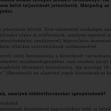
em kellő teljesítését jelenthetik. Márpedig az
gedni.
elentősen bővült. Erre tekintettel szükséges an
lnak-e olyan új erőforrások, amelyek egyrészt az
ejelentővédelmi rendszerrel) kapcsolatos kommuni
datai ellátása színvonalának csökkenésével.
vről szóló beszámolója a következőt tartalmazza:
ekedett munkaerőigényéhez csak részben járult h
megfelelő létszámot biztosítania, így mintegy 16 
ie.” (Beszámoló az alapvető jogok biztosának és h
ak, amelyek többletforrásokat igényelnének?
eladatok
ejelentések kezelésével kapcsolatban több új fela