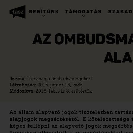
SEGÍTÜNK
TÁMOGATÁS
SZABAD
AZ OMBUDSMA
ALA
Szerző:
Társaság a Szabadságjogokért
Létrehozva:
2015. június 16, kedd
Módosítva:
2018. február 8, csütörtök
Az állam alapvető jogok tiszteletben tartá
alapjogok megsértésétől. E kötelezettsége 
képes fellépni az alapvető jogok megsért
ügyekben elkövetett alapjogsértésekkel sz