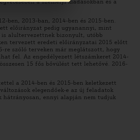
ségvetésében a személyi kiadásokban és a
012-ben, 2013-ban, 2014-ben és 2015-ben.
zett előirányzat pedig ugyanannyi, mint
is alultervezettnek bizonyult, utóbb
en tervezett eredeti előirányzatai 2015 előtt
5-re szóló terveken már meglátszott, hogy
álhat fel. Az engedélyezett létszámkeret 2014-
összesen 15 fős bővülést tett lehetővé. 2016-
ettel a 2014-ben és 2015-ben keletkezett
 változások elegendőek-e az új feladatok
k hátrányosan, ennyi alapján nem tudjuk