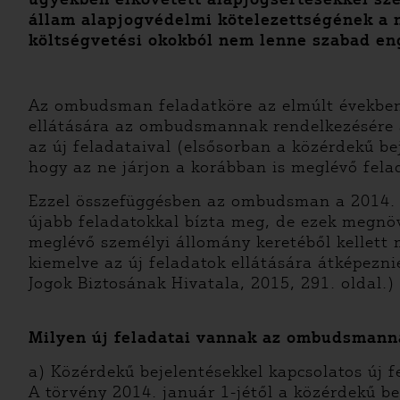
állam alapjogvédelmi kötelezettségének a n
költségvetési okokból nem lenne szabad en
Az ombudsman feladatköre az elmúlt években j
ellátására az ombudsmannak rendelkezésére ál
az új feladataival (elsősorban a közérdekű b
hogy az ne járjon a korábban is meglévő fela
Ezzel összefüggésben az ombudsman a 2014. é
újabb feladatokkal bízta meg, de ezek megnöv
meglévő személyi állomány keretéből kellett 
kiemelve az új feladatok ellátására átképezn
Jogok Biztosának Hivatala, 2015, 291. oldal.)
Milyen új feladatai vannak az ombudsmann
a) Közérdekű bejelentésekkel kapcsolatos új f
A törvény 2014. január 1-jétől a közérdekű b