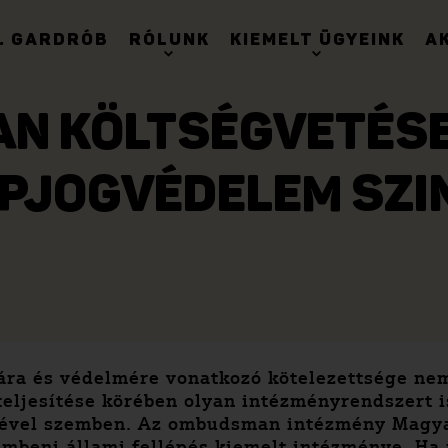
. GARDRÓB
RÓLUNK
KIEMELT ÜGYEINK
A
N KÖLTSÉGVETÉSE 
PJOGVÉDELEM SZI
sára és védelmére vonatkozó kötelezettsége ne
teljesítése körében olyan intézményrendszert 
ésével szemben. Az ombudsman intézmény Magya
embeni állami fellépés kiemelt intézménye. H