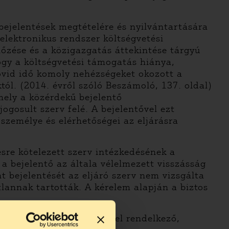
bejelentések megtételére és nyilvántartására
elektronikus rendszer költségvetési
őzése és a közigazgatás áttekintése tárgyú
ogy a költségvetési támogatás hiánya,
rövid idő komoly nehézségeket okozott a
tól. (2014. évről szóló Beszámoló, 137. oldal)
mely a közérdekű bejelentő
ogosult szerv felé. A bejelentővel ezt
személye és elérhetőségei az eljárásra
sre kötelezett szerv intézkedésének a
n a bejelentő az általa vélelmezett visszásság
 bejelentését az eljáró szerv nem vizsgálta
tlannak tartották. A kérelem alapján a biztos
ek elintézésére hatáskörrel rendelkező,