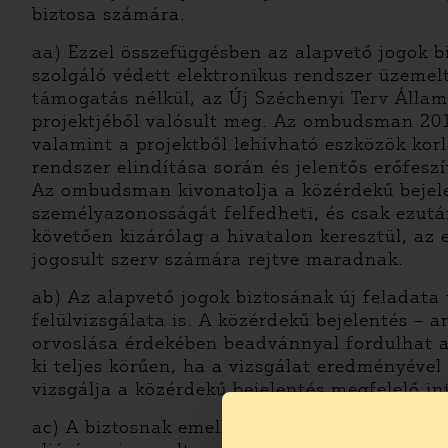
biztosa számára.
aa) Ezzel összefüggésben az alapvető jogok b
szolgáló védett elektronikus rendszer üzemel
támogatás nélkül, az Új Széchenyi Terv Álla
projektjéből valósult meg. Az ombudsman 201
valamint a projektből lehívható eszközök kor
rendszer elindítása során és jelentős erőfesz
Az ombudsman kivonatolja a közérdekű bejelen
személyazonosságát felfedheti, és csak ezután
követően kizárólag a hivatalon keresztül, az 
jogosult szerv számára rejtve maradnak.
ab) Az alapvető jogok biztosának új feladata
felülvizsgálata is. A közérdekű bejelentés – a
orvoslása érdekében beadvánnyal fordulhat az
ki teljes körűen, ha a vizsgálat eredményével
vizsgálja a közérdekű bejelentés megfelelő in
ac) A biztosnak emellett lehetősége van arra,