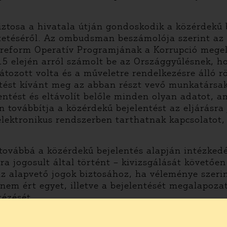
iztosa a hivatala útján gondoskodik a közérdekű 
tetéséről. Az ombudsman beszámolója szerint az 
mreform Operatív Programjának a Korrupció megel
5 elején arról számolt be az Országgyűlésnek, h
látozott volta és a műveletre rendelkezésre álló 
ítést kívánt meg az abban részt vevő munkatársak
tést és eltávolít belőle minden olyan adatot, a
 továbbítja a közérdekű bejelentést az eljárásra j
elektronikus rendszerben tarthatnak kapcsolatot, 
 továbbá a közérdekű bejelentés alapján intézkedé
rra jogosult által történt – kivizsgálását követőe
 alapvető jogok biztosához, ha véleménye szerint
 nem ért egyet, illetve a bejelentését megalapoza
tézését.
 hogy hivatalból vizsgálja a közérdekű bejelentés