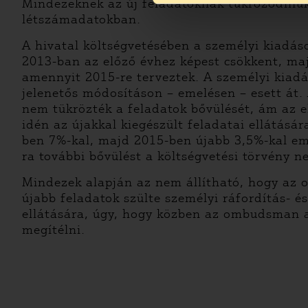
Mindezeknek az új feladatoknak tükröződniük 
létszámadatokban.
A hivatal költségvetésében a személyi kiadás
2013-ban az előző évhez képest csökkent, maj
amennyit 2015-re terveztek. A személyi kiadá
jelenetős módosításon – emelésen – esett át. 
nem tükrözték a feladatok bővülését, ám az e
idén az újakkal kiegészült feladatai ellátásá
ben 7%-kal, majd 2015-ben újabb 3,5%-kal emel
ra további bővülést a költségvetési törvény 
Mindezek alapján az nem állítható, hogy az o
újabb feladatok szülte személyi ráfordítás- é
ellátására, úgy, hogy közben az ombudsman a
megítélni.