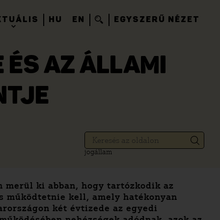
KTUÁLIS
HU
EN
EGYSZERŰ NÉZET
ÉS AZ ÁLLAMI
NTJE
jogállam
m merül ki abban, hogy tartózkodik az
is működtetnie kell, amely hatékonyan
rországon két évtizede az egyedi
a működésében nehézségek adódnak, azok az