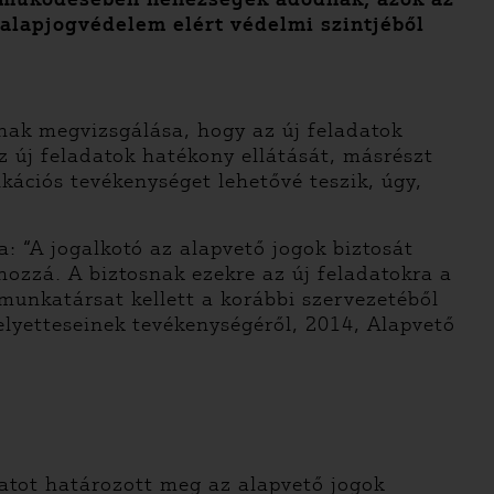
 alapjogvédelem elért védelmi szintjéből
nak megvizsgálása, hogy az új feladatok
 új feladatok hatékony ellátását, másrészt
kációs tevékenységet lehetővé teszik, úgy,
 “A jogalkotó az alapvető jogok biztosát
ozzá. A biztosnak ezekre az új feladatokra a
munkatársat kellett a korábbi szervezetéből
elyetteseinek tevékenységéről, 2014, Alapvető
datot határozott meg az alapvető jogok