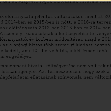
kell az Alapvető Jogok Biztosának Hivatala költ
ok előirányzata jelentős változásokon ment át 2
d 2014-ben és 2015-ben is nőtt, a 2016-ra terve
sok előirányzata 2012-ben 2013-ban és 2014-ben 
A személyi kiadásoknak a költségvetési törvények
lőirányzatok év közbeni módosításai, majd a 201
ra az alapjogi biztos több személyi kiadást haszn
kedett, ami 10, illetve 5 fős, a két évben tehát 
nem engedélyez.
mbudsmani hivatal költségvetése nem volt tekint
s létszámigényre. Azt természetesen, hogy ezek a
lapfeladatai ellátásának színvonala nem változi