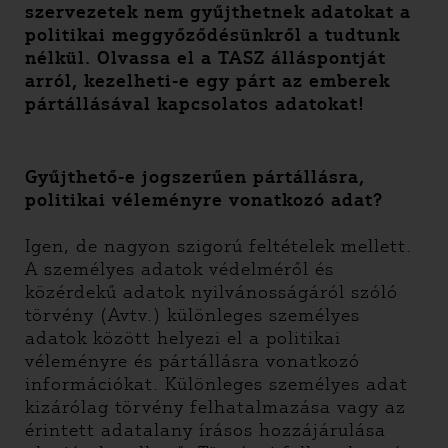
szervezetek nem gyűjthetnek adatokat a
politikai meggyőződésünkről a tudtunk
nélkül. Olvassa el a TASZ álláspontját
arról, kezelheti-e egy párt az emberek
pártállásával kapcsolatos adatokat!
Gyűjthető-e jogszerűen pártállásra,
politikai véleményre vonatkozó adat?
Igen, de nagyon szigorú feltételek mellett.
A személyes adatok védelméről és
közérdekű adatok nyilvánosságáról szóló
törvény (Avtv.) különleges személyes
adatok között helyezi el a politikai
véleményre és pártállásra vonatkozó
információkat. Különleges személyes adat
kizárólag törvény felhatalmazása vagy az
érintett adatalany írásos hozzájárulása