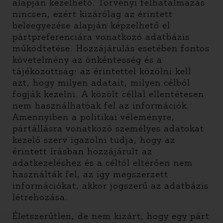
alapján kezelhető. Törvényi felhatalmazás
nincsen, ezért kizárólag az érintett
beleegyezése alapján képzelhető el
pártpreferenciára vonatkozó adatbázis
működtetése. Hozzájárulás esetében fontos
követelmény az önkéntesség és a
tájékozottság: az érintettel közölni kell
azt, hogy milyen adatait, milyen célból
fogják kezelni. A közölt céllal ellentétesen
nem használhatóak fel az információk.
Amennyiben a politikai véleményre,
pártállásra vonatkozó személyes adatokat
kezelő szerv igazolni tudja, hogy az
érintett írásban hozzájárult az
adatkezeléshez és a céltól eltérően nem
használták fel, az így megszerzett
információkat, akkor jogszerű az adatbázis
létrehozása.
Életszerűtlen, de nem kizárt, hogy egy párt