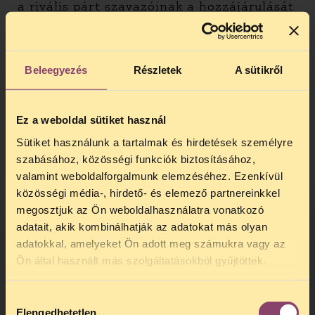
a rivális párt szavazóinak a hozzájárulását
megszerezve tárolja az adatokat. A
jogszerűséget legegyszerűbben az írásbeli
hozzájáruló nyilatkozatokkal lehet
igazolni.
Beleegyezés
Részletek
A sütikről
Milyen jogkövetkezményei lehetnek a
jogszerűtlen adatkezelésnek?
Ez a weboldal sütiket használ
Sütiket használunk a tartalmak és hirdetések személyre
A büntető törvénykönyv „visszaélés
szabásához, közösségi funkciók biztosításához,
személy adattal” tényállása szankcionálja,
valamint weboldalforgalmunk elemzéséhez. Ezenkívül
ha valaki a személyes adatokra vonatkozó
közösségi média-, hirdető- és elemező partnereinkkel
törvényi rendelkezéseket megsértve
megosztjuk az Ön weboldalhasználatra vonatkozó
jogosultatlanul vagy céltól eltérően adatot
adatait, akik kombinálhatják az adatokat más olyan
kezel. A büntetőjogi szankció azonban csak
adatokkal, amelyeket Ön adott meg számukra vagy az
akkor alkalmazható, ha jelentős
TELEFONOS JOGSEGÉLY
Ön által használt más szolgáltatásokból gyűjtöttek.
érdeksérelmet eredményez a jogszerűtlen
SZÜNET!
adatkezelés. Az érdeksérelem
bekövetkezhet a sértett anyagi,
Hozzájárulás
Kedves érdeklődő, Tájékoztatjuk,
társadalmi, családi helyzetébe egyaránt.
Elengedhetetlen