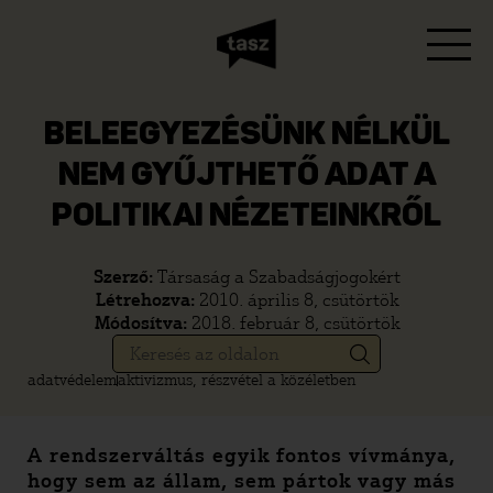
BELEEGYEZÉSÜNK NÉLKÜL
NEM GYŰJTHETŐ ADAT A
POLITIKAI NÉZETEINKRŐL
Szerző:
Társaság a Szabadságjogokért
Létrehozva:
2010. április 8, csütörtök
Módosítva:
2018. február 8, csütörtök
adatvédelem
aktivizmus, részvétel a közéletben
A rendszerváltás egyik fontos vívmánya,
hogy sem az állam, sem pártok vagy más