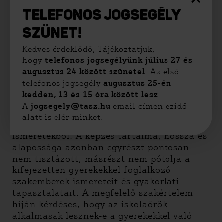
akkor a gyerekek által elkövetett
TELEFONOS JOGSEGÉLY
büntetendő cselekmények száma csökken.
SZÜNET!
II.
Kedves érdeklődő, Tájékoztatjuk,
A törvényjavaslat előírja, hogy az
hogy
telefonos jogsegélyünk július 27 és
iskolaőrnek vizsgáznia kell a rendőri
augusztus 24 között szünetel
. Az első
intézkedések és kényszerítő eszközök
telefonos jogsegély
augusztus 25-én
alkalmazásával kapcsolatos ismeretekből,
kedden, 13 és 15 óra között lesz
.
szabálysértési, büntetőjogi és büntető
A
jogsegely@tasz.hu
email címen ezidő
eljárásjogi ismeretekből, továbbá
alatt is elér minket.
pedagógiai és gyermekpszichológiai
ismeretekből. A képzés tartalma, hossza és
alapossága azonban egyrészt pontosan
nem tisztázott, másrészt nem pótolja a
kifejezetten gyerekekkel foglalkozó
szakemberek ismereteit és gyakorlati
tapasztalatait. A megfelelő szakértelem
híján kérdéses, hogy az iskolaőrök
alkalmasak lesznek-e a gyerekekkel való