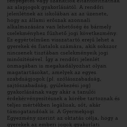
fenyegetés vagy szankciók eltántoríthatnak
az alapjogok gyakorlásától. A rendőri
jelenlétnek az iskolában az az üzenete,
hogy az állami erőszak azonnali
alkalmazására van lehetőség és bármely
cselekményhez fűzhető jogi következmény.
Ez egyértelműen visszatartó erejű lehet a
gyerekek és fiatalok számára, akik sokszor
nincsenek tisztában cselekményeik jogi
minősítésével. Így a rendőri jelenlét
önmagában is megakadályozhat olyan
magatartásokat, amelyek az egyes
szabdságjogok (pl. szólásszabadság,
sajtószabadság, gyülekezési jog)
gyakorlásának vagy akár a tanulói
érdekérvényesítésnek a körébe tartoznak és
teljes mértékben legálisak, sőt, akár
támogatandóak is. A Gyermekjogi
Egyezmény szerint az oktatás célja, hogy a
gyerekek az emberi jogok gyakorlati