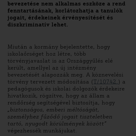
bevezetése nem alkalmas eszköze a rend
fenntartásának, korlátozhatja a tanulók
jogait, érdekeinek érvényesítését és
diszkriminatív lehet.
Miután a kormány bejelentette, hogy
iskolaőrséget hoz létre, több
törvényjavaslat is az Országgyűlés elé
került, amellyel az új intézmény
bevezetését alapozzák meg. A köznevelési
törvény tervezett módosítása (
T/10742.
) a
pedagógusok és iskolai dolgozók érdekeire
hivatkozik, rögzítve, hogy az állam a
rendőrség segítségével biztosítja, hogy
„biztonságos, emberi méltóságát,
személyhez fűződő jogait tiszteletben
tartó, nyugodt körülmények között”
végezhessék munkájukat.