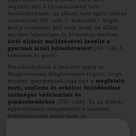
segíteni kell a társadalomba való
beilleszkedését, az abban való építő jellegű
részvételét (40. cikk 1. bekezdés). Végül
pedig törekedni kell arra, hogy az állam
minden lehetséges és kívánatos esetben
bírói eljárás mellőzésével kezelje a
gyermek általi bűnelkövetést
(40. cikk 3.
bekezdés b) pont).
Hivatkozhatunk a nemzeti jogra is:
Magyarország Alaptörvénye rögzíti, hogy
minden gyermeknek joga van a
megfelelő
testi, szellemi és erkölcsi fejlődéséhez
szükséges védelemhez és
gondoskodáshoz
(XVI. cikk). Ez az előírás
egyértelműen megköveteli a szakmai
követelmények betartását is.
A közbiztonság fenntartása természetesen
olyan cél, amelyre az államnak törekednie