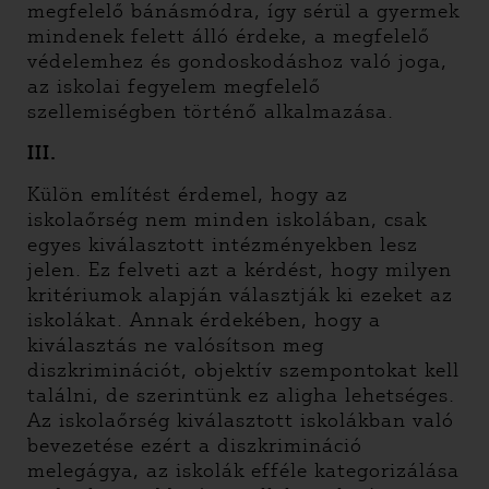
megfelelő bánásmódra, így sérül a gyermek
mindenek felett álló érdeke, a megfelelő
védelemhez és gondoskodáshoz való joga,
az iskolai fegyelem megfelelő
szellemiségben történő alkalmazása.
III.
Külön említést érdemel, hogy az
iskolaőrség nem minden iskolában, csak
egyes kiválasztott intézményekben lesz
jelen. Ez felveti azt a kérdést, hogy milyen
kritériumok alapján választják ki ezeket az
iskolákat. Annak érdekében, hogy a
kiválasztás ne valósítson meg
diszkriminációt, objektív szempontokat kell
találni, de szerintünk ez aligha lehetséges.
Az iskolaőrség kiválasztott iskolákban való
bevezetése ezért a diszkrimináció
melegágya, az iskolák efféle kategorizálása