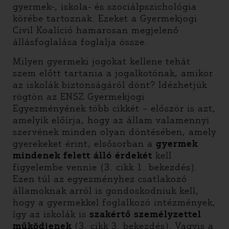
gyermek-, iskola- és szociálpszichológia
körébe tartoznak. Ezeket a Gyermekjogi
Civil Koalíció hamarosan megjelenő
állásfoglalása foglalja össze.
Milyen gyermeki jogokat kellene tehát
szem előtt tartania a jogalkotónak, amikor
az iskolák biztonságáról dönt? Idézhetjük
rögtön az ENSZ Gyermekjogi
Egyezményének több cikkét – először is azt,
amelyik előírja, hogy az állam valamennyi
szervének minden olyan döntésében, amely
gyerekeket érint, elsősorban a
gyermek
mindenek felett álló érdekét
kell
figyelembe vennie (3. cikk 1. bekezdés).
Ezen túl az egyezményhez csatlakozó
államoknak arról is gondoskodniuk kell,
hogy a gyermekkel foglalkozó intézmények,
így az iskolák is
szakértő személyzettel
működjenek
(3. cikk 3. bekezdés). Vagyis a