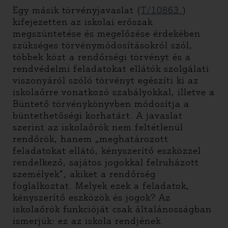
Egy másik törvényjavaslat (
T/10863.
)
kifejezetten az iskolai erőszak
megszüntetése és megelőzése érdekében
szükséges törvénymódosításokról szól,
többek közt a rendőrségi törvényt és a
rendvédelmi feladatokat ellátók szolgálati
viszonyáról szóló törvényt egészíti ki az
iskolaőrre vonatkozó szabályokkal, illetve a
Büntető törvénykönyvben módosítja a
büntethetőségi korhatárt. A javaslat
szerint az iskolaőrök nem feltétlenül
rendőrök, hanem „meghatározott
feladatokat ellátó, kényszerítő eszközzel
rendelkező, sajátos jogokkal felruházott
személyek”, akiket a rendőrség
foglalkoztat. Melyek ezek a feladatok,
kényszerítő eszközök és jogok? Az
iskolaőrök funkcióját csak általánosságban
ismerjük: ez az iskola rendjének