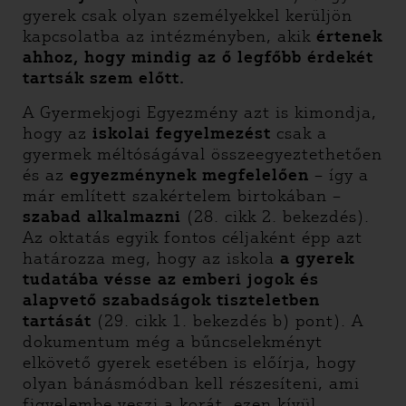
gyerek csak olyan személyekkel kerüljön
kapcsolatba az intézményben, akik
értenek
ahhoz, hogy mindig az ő legfőbb érdekét
tartsák szem előtt.
A Gyermekjogi Egyezmény azt is kimondja,
hogy az
iskolai fegyelmezést
csak a
gyermek méltóságával összeegyeztethetően
és az
egyezménynek megfelelően
– így a
már említett szakértelem birtokában –
szabad alkalmazni
(28. cikk 2. bekezdés).
Az oktatás egyik fontos céljaként épp azt
határozza meg, hogy az iskola
a gyerek
tudatába vésse az emberi jogok és
alapvető szabadságok tiszteletben
tartását
(29. cikk 1. bekezdés b) pont). A
dokumentum még a bűncselekményt
elkövető gyerek esetében is előírja, hogy
olyan bánásmódban kell részesíteni, ami
figyelembe veszi a korát, ezen kívül