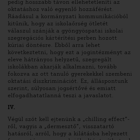
pedig hosszabb távon ellehetetleníti az
oktatáshoz való egyenlő hozzáférést.
Ráadásul a kormányzati kommunikációból
kitűnik, hogy az iskolaőrség ötletét
válaszul szánják a gyöngyöspatai iskolai
szegregációs kártérítési perben hozott
kúriai döntésre. Ebből arra lehet
következtetni, hogy ezt a jogintézményt az
eleve hátrányos helyzetű, szegregált
iskolákban akarják alkalmazni, tovább
fokozva az ott tanuló gyerekekkel szembeni
oktatási diszkriminációt. Ez, álláspontunk
szerint, súlyosan jogsértővé és emiatt
elfogadhatatlanná teszi a javaslatot.
IV.
Végül szót kell ejtenünk a „chilling effect”-
ről, vagyis a „dermesztő”, visszatartó
hatásról, arról, hogy a kilátásba helyezett