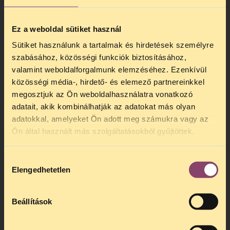
mennyiben jelent az iskolaőri jelenlét új
vagy más jellegű rendőrségi fellépést. Az
Ez a weboldal sütiket használ
sem egyértelmű, hogy az iskolák már
létező felelősségre vonási rendszerébe
Sütiket használunk a tartalmak és hirdetések személyre
hogyan kapcsolódik az iskolaőr. A
szabásához, közösségi funkciók biztosításához,
rendőrség alkalmazottai az Alaptörvény és
valamint weboldalforgalmunk elemzéséhez. Ezenkívül
a rendőrségi törvény szerint is olyan
közösségi média-, hirdető- és elemező partnereinkkel
cselekmények esetén jutnak szerephez,
megosztjuk az Ön weboldalhasználatra vonatkozó
amelyek sértik vagy veszélyeztetik a
adatait, akik kombinálhatják az adatokat más olyan
közrendet, a közbiztonságot, az életet, a
adatokkal, amelyeket Ön adott meg számukra vagy az
testi épséget vagy a vagyonbiztonságot. Az
Ön által használt más szolgáltatásokból gyűjtöttek.
pedig, hogy az iskolaőrt rendőri
eszköztárral vértezik fel, inkább mutat a
cselekmények jogi útra (szabálysértési
Hozzájárulás
Elengedhetetlen
eljárás, büntetőeljárás) terelésének,
kiválasztása
semmint pedagógiai eszközökkel való
megoldásának irányába. Ez viszont
Beállítások
szemben áll a Gyermekjogi Egyezmény
azon előírásával, amely a bírói út