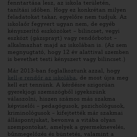
fenntartása lesz, az iskola területén,
tanítási időben. Hogy ez konkrétan milyen
feladatokat takar, egyelőre nem tudjuk. Az
iskolaőr fegyvert ugyan nem, de egyéb
kényszerítő eszközöket – bilincset, vegyi
eszközt (gázsprayt) vagy rendőrbotot –
alkalmazhat majd az iskolában is. (Az sem
megnyugtató, hogy 12 év alattival szemben
is bevethet testi kényszert vagy bilincset.)
Már 2013-ban foglalkoztunk azzal, hogy
kell-e rendőr az iskolába
, de most újra meg
kell ezt tennünk. A kérdésre szigorúan
gyerekjogi szemszögből igyekszünk
válaszolni, hiszen számos más szakma
képviselői – pedagógusok, pszichológusok,
kriminológusok – kifejtették már szakmai
álláspontjukat, bevonva a vitába olyan
szempontokat, amelyek a gyermeknevelés,
bűnmegelőzés és büntetés, valamint a