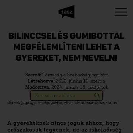
BILINCCSEL ÉS GUMIBOTTAL
MEGFÉLEMLÍTENI LEHET A
GYEREKET, NEM NEVELNI
Szerző:
Társaság a Szabadságjogokért
Létrehozva:
2020. június 10, szerda
Módosítva:
2024. január 18, csütörtök
diákok jogai
gyermekjogok
jogok az oktatásban
közoktatás
A gyerekeknek nincs joguk ahhoz, hogy
erőszakosak legyenek, de az iskolaőrség